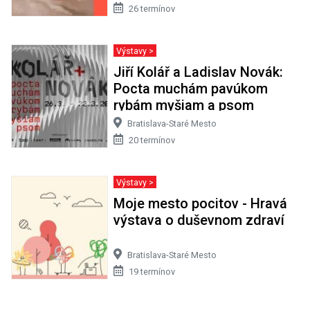
26 termínov
Výstavy >
Jiří Kolář a Ladislav Novák:
Pocta muchám pavúkom
rybám myšiam a psom
Bratislava-Staré Mesto
20 termínov
Výstavy >
Moje mesto pocitov - Hravá
výstava o duševnom zdraví
Bratislava-Staré Mesto
19 termínov