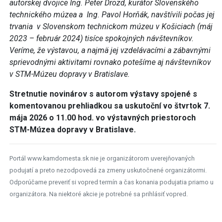
autorskej dvojice Ing. Peter Drozd, kurátor Slovenského
technického múzea a Ing. Pavol Horňák, navštívili počas jej
trvania v Slovenskom technickom múzeu v Košiciach (máj
2023 – február 2024) tisíce spokojných návštevníkov.
Veríme, že výstavou, a najmä jej vzdelávacími a zábavnými
sprievodnými aktivitami rovnako potešíme aj návštevníkov
v STM-Múzeu dopravy v Bratislave.
Stretnutie novinárov s autorom výstavy spojené s
komentovanou prehliadkou sa uskutoční vo štvrtok 7.
mája 2026 o 11.00 hod. vo výstavných priestoroch
STM-Múzea dopravy v Bratislave.
Portál www.kamdomesta.sk nie je organizátorom uverejňovaných
podujatí a preto nezodpovedá za zmeny uskutočnené organizátormi.
Odporúčame preveriť si vopred termín a čas konania podujatia priamo u
organizátora. Na niektoré akcie je potrebné sa prihlásiť vopred.