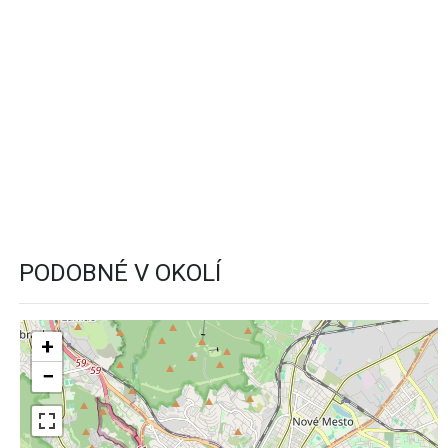
PODOBNÉ V OKOLÍ
+
−