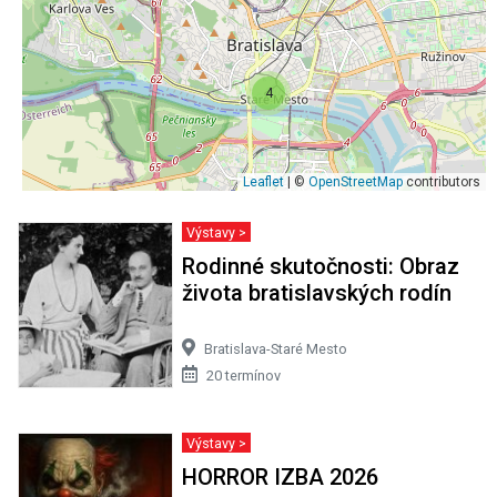
4
Leaflet
| ©
OpenStreetMap
contributors
Výstavy >
Rodinné skutočnosti: Obraz
života bratislavských rodín
Bratislava-Staré Mesto
20 termínov
Výstavy >
HORROR IZBA 2026