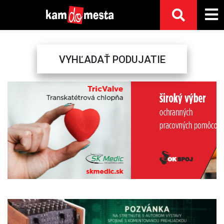
VYHĽADAŤ PODUJATIE
Previous
Next