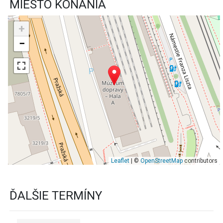
MIESTO KONANIA
+
−
Leaflet
| ©
OpenStreetMap
contributors
ĎALŠIE TERMÍNY