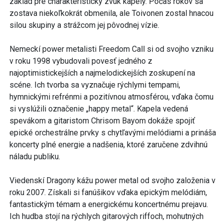
základ pre charakteristický zvuk kapely. Počas rokov sa
zostava niekoľkokrát obmenila, ale Toivonen zostal hnacou
silou skupiny a strážcom jej pôvodnej vízie.
Nemeckí power metalisti Freedom Call si od svojho vzniku
v roku 1998 vybudovali povesť jedného z
najoptimistickejších a najmelodickejších zoskupení na
scéne. Ich tvorba sa vyznačuje rýchlymi tempami,
hymnickými refrénmi a pozitívnou atmosférou, vďaka čomu
si vyslúžili označenie „happy metal“. Kapela vedená
spevákom a gitaristom Chrisom Bayom dokáže spojiť
epické orchestrálne prvky s chytľavými melódiami a prináša
koncerty plné energie a nadšenia, ktoré zaručene zdvihnú
náladu publiku.
Viedenskí Dragony kážu power metal od svojho založenia v
roku 2007. Získali si fanúšikov vďaka epickým melódiám,
fantastickým témam a energickému koncertnému prejavu.
Ich hudba stojí na rýchlych gitarových riffoch, mohutných