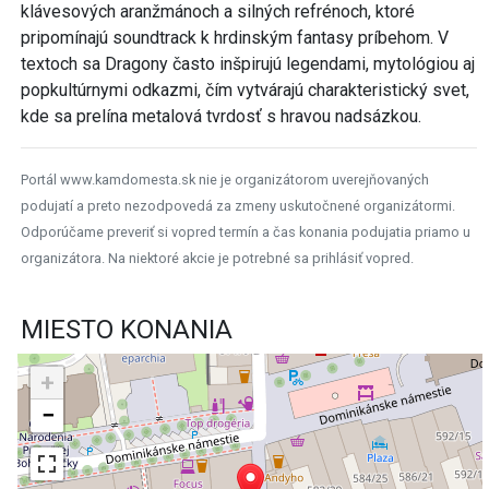
klávesových aranžmánoch a silných refrénoch, ktoré
pripomínajú soundtrack k hrdinským fantasy príbehom. V
textoch sa Dragony často inšpirujú legendami, mytológiou aj
popkultúrnymi odkazmi, čím vytvárajú charakteristický svet,
kde sa prelína metalová tvrdosť s hravou nadsázkou.
Portál www.kamdomesta.sk nie je organizátorom uverejňovaných
podujatí a preto nezodpovedá za zmeny uskutočnené organizátormi.
Odporúčame preveriť si vopred termín a čas konania podujatia priamo u
organizátora. Na niektoré akcie je potrebné sa prihlásiť vopred.
MIESTO KONANIA
+
−