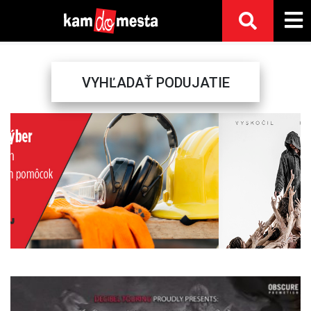
VYHĽADAŤ PODUJATIE
Previous
Next