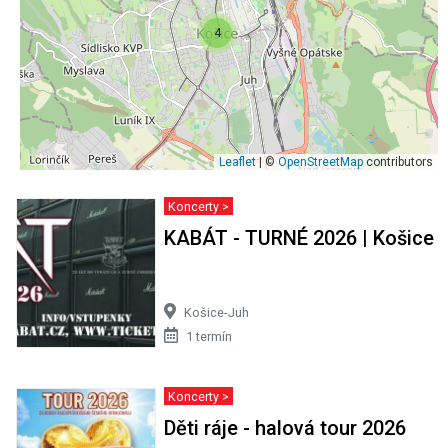
4
Leaflet
| ©
OpenStreetMap
contributors
Koncerty >
KABÁT - TURNÉ 2026 | Košice
Košice-Juh
1 termín
Koncerty >
Děti ráje - halová tour 2026