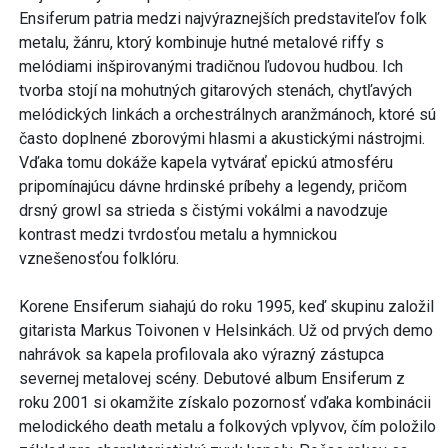
Ensiferum patria medzi najvýraznejších predstaviteľov folk
metalu, žánru, ktorý kombinuje hutné metalové riffy s
melódiami inšpirovanými tradičnou ľudovou hudbou. Ich
tvorba stojí na mohutných gitarových stenách, chytľavých
melódických linkách a orchestrálnych aranžmánoch, ktoré sú
často doplnené zborovými hlasmi a akustickými nástrojmi.
Vďaka tomu dokáže kapela vytvárať epickú atmosféru
pripomínajúcu dávne hrdinské príbehy a legendy, pričom
drsný growl sa strieda s čistými vokálmi a navodzuje
kontrast medzi tvrdosťou metalu a hymnickou
vznešenosťou folklóru.
Korene Ensiferum siahajú do roku 1995, keď skupinu založil
gitarista Markus Toivonen v Helsinkách. Už od prvých demo
nahrávok sa kapela profilovala ako výrazný zástupca
severnej metalovej scény. Debutové album Ensiferum z
roku 2001 si okamžite získalo pozornosť vďaka kombinácii
melodického death metalu a folkových vplyvov, čím položilo