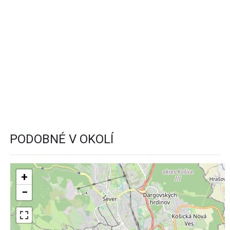
PODOBNÉ V OKOLÍ
+
−