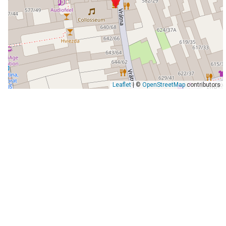
Leaflet
| ©
OpenStreetMap
contributors