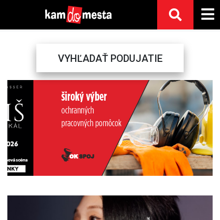
VYHĽADAŤ PODUJATIE
Previous
Next