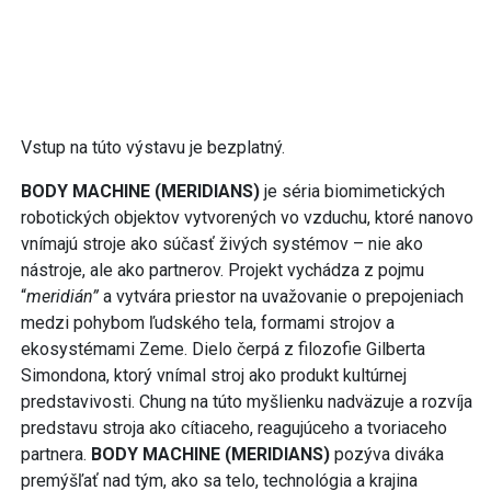
Vstup na túto výstavu je bezplatný.
BODY MACHINE (MERIDIANS)
je séria biomimetických
robotických objektov vytvorených vo vzduchu, ktoré nanovo
vnímajú stroje ako súčasť živých systémov – nie ako
nástroje, ale ako partnerov. Projekt vychádza z pojmu
“
meridián”
a vytvára priestor na uvažovanie o prepojeniach
medzi pohybom ľudského tela, formami strojov a
ekosystémami Zeme. Dielo čerpá z filozofie Gilberta
Simondona, ktorý vnímal stroj ako produkt kultúrnej
predstavivosti. Chung na túto myšlienku nadväzuje a rozvíja
predstavu stroja ako cítiaceho, reagujúceho a tvoriaceho
partnera.
BODY MACHINE (MERIDIANS)
pozýva diváka
premýšľať nad tým, ako sa telo, technológia a krajina