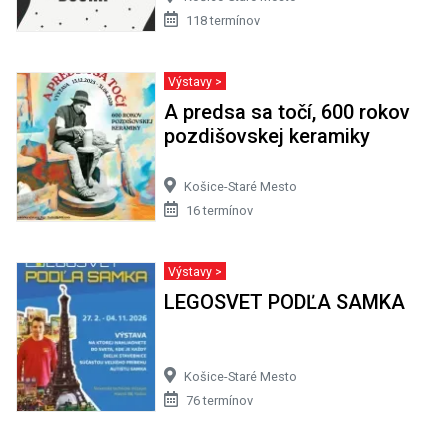
118 termínov
Výstavy >
A predsa sa točí, 600 rokov
pozdišovskej keramiky
Košice-Staré Mesto
16 termínov
Výstavy >
LEGOSVET PODĽA SAMKA
Košice-Staré Mesto
76 termínov