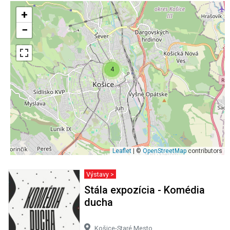
+
−
4
Leaflet
| ©
OpenStreetMap
contributors
Výstavy >
Stála expozícia - Komédia
ducha
Košice-Staré Mesto