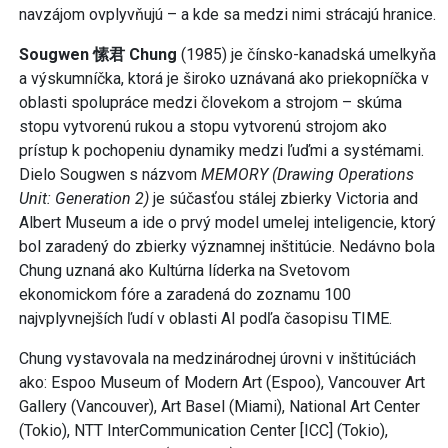
navzájom ovplyvňujú – a kde sa medzi nimi strácajú hranice.
Sougwen
愫君 Chung
(1985) je čínsko-kanadská umelkyňa
a výskumníčka, ktorá je široko uznávaná ako priekopníčka v
oblasti spolupráce medzi človekom a strojom – skúma
stopu vytvorenú rukou a stopu vytvorenú strojom ako
prístup k pochopeniu dynamiky medzi ľuďmi a systémami.
Dielo Sougwen s názvom
MEMORY (Drawing Operations
Unit: Generation 2)
je súčasťou stálej zbierky Victoria and
Albert Museum a ide o prvý model umelej inteligencie, ktorý
bol zaradený do zbierky významnej inštitúcie. Nedávno bola
Chung uznaná ako Kultúrna líderka na Svetovom
ekonomickom fóre a zaradená do zoznamu 100
najvplyvnejších ľudí v oblasti AI podľa časopisu TIME.
Chung vystavovala na medzinárodnej úrovni v inštitúciách
ako: Espoo Museum of Modern Art (Espoo), Vancouver Art
Gallery (Vancouver), Art Basel (Miami), National Art Center
(Tokio), NTT InterCommunication Center [ICC] (Tokio),