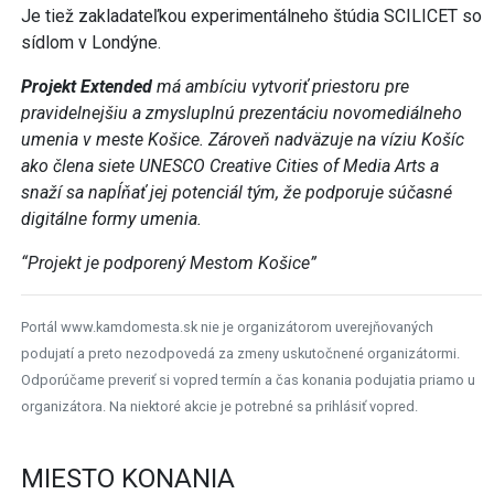
Je tiež zakladateľkou experimentálneho štúdia SCILICET so
sídlom v Londýne.
Projekt Extended
má ambíciu vytvoriť priestoru pre
pravidelnejšiu a zmysluplnú prezentáciu novomediálneho
umenia v meste Košice. Zároveň nadväzuje na víziu Košíc
ako člena siete UNESCO Creative Cities of Media Arts a
snaží sa napĺňať jej potenciál tým, že podporuje súčasné
digitálne formy umenia.
“Projekt je podporený Mestom Košice”
Portál www.kamdomesta.sk nie je organizátorom uverejňovaných
podujatí a preto nezodpovedá za zmeny uskutočnené organizátormi.
Odporúčame preveriť si vopred termín a čas konania podujatia priamo u
organizátora. Na niektoré akcie je potrebné sa prihlásiť vopred.
MIESTO KONANIA