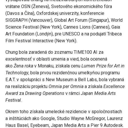
vrátane OSN (Ženeva), Svetového ekonomického fóra
(Davos a Čína), Oxfordskej univerzity, konferencie
SIGGRAPH (Vancouver), Global Art Forum (Singapur), World
Science Festival (New York), Cannes Lions (Cannes), Gaia
Art Foundation (Londýn), pre UNESCO a na podujatí Tribeca
Film Festival Interactive (New York).
Chung bola zaradená do zoznamu TIME100 AI za
excelentnosť v oblasti umenia a vied, bola ocenená
ako
Žena roka
v Monaku, získala cenu
Lumen Prize for Art in
Technology
, bola prvou rezidenčnou umelkyňou programu
E.A.T. v spolupráci s New Museum a Bell Labs, bola vybraná
na realizáciu projektu
Omnia per Omnia
a získala
Excellence
Award
za
Drawing Operations
v rámci
Japan Media Arts
Festival
.
Okrem toho získala umelecké rezidencie v spoločnostiach
a inštitúciách ako Google, Studio Wayne McGregor, Laurenz
Haus Basel, Eyebeam, Japan Media Arts a Pier 9 Autodesk.