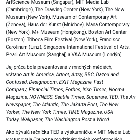
ArtScience Museum (Singapur), MIT Media Lab
(Cambridge), The Drawing Center (New York), The New
Museum (New York), Museum of Contemporary Art
(Ženeva), Haus der Kunst (Mníchov), Mana Contemporary
(New York), M+ Museum (Hongkong), Boston Art Center
(Boston), Tribeca Film Festival (New York), Francisco
Carolinum (Linz), Singapore International Festival of Arts,
Pearl Art Museum (Šanghaj) a V&A Museum (Londýn).
Jej práca bola prezentovaná v mnohých médiách,
vrátane
Art in America
,
Artnet
,
Artsy
,
BBC
,
Dazed and
Confused
,
Designboom
,
EXIT Magazine
,
Fast
Company
,
Financial Times
,
Forbes
,
Irish Times
,
Noema
Magazine
,
NOWNESS
,
Seattle Times
,
Superrare
,
TED
,
The Art
Newspaper
,
The Atlantic
,
The Jakarta Post
,
The New
Yorker
,
The New York Times
,
TIME Magazine
,
USA
Today
,
Wallpaper
,
The Washington Post
a
Wired
.
Ako bývalá rečníčka TED a výskumníčka v MIT Media Lab
vystupovala Chung na medzinárodných konferenciách