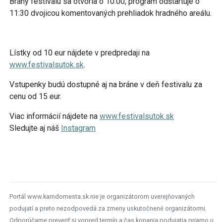
Brány festivalu sa otvoria o 10:00, program odštartuje o
11:30 dvojicou komentovaných prehliadok hradného areálu.
Lístky od 10 eur nájdete v predpredaji na
www.festivalsutok.sk
.
Vstupenky budú dostupné aj na bráne v deň festivalu za
cenu od 15 eur.
Viac informácií nájdete na
www.festivalsutok.sk
Sledujte aj náš
Instagram
Portál www.kamdomesta.sk nie je organizátorom uverejňovaných
podujatí a preto nezodpovedá za zmeny uskutočnené organizátormi.
Odporúčame preveriť si vopred termín a čas konania podujatia priamo u