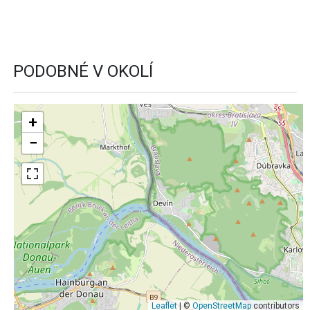
PODOBNÉ V OKOLÍ
+
−
Leaflet
| ©
OpenStreetMap
contributors