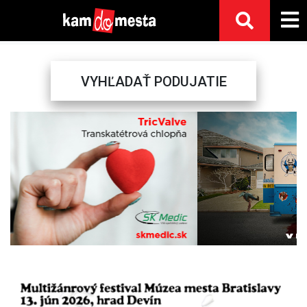
VYHĽADAŤ PODUJATIE
Previous
Next