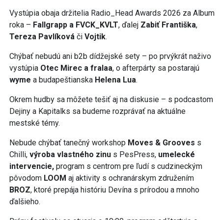
Vystúpia obaja držitelia Radio_Head Awards 2026 za Album
roka –
Fallgrapp a FVCK_KVLT
, ďalej
Zabiť Františka
,
Tereza Pavlíková
či
Vojtik
.
Chýbať nebudú ani b2b dídžejské sety – po prvýkrát naživo
vystúpia
Otec Mirec a fralaa
, o afterpárty sa postarajú
wyme
a budapeštianska
Helena Lua
.
Okrem hudby sa môžete tešiť aj na diskusie – s podcastom
Dejiny a Kapitalks sa budeme rozprávať na aktuálne
mestské témy.
Nebude chýbať tanečný workshop
Moves & Grooves
s
Chilli,
výroba vlastného zinu
s PesPress,
umelecké
intervencie,
program s centrom pre ľudí s cudzineckým
pôvodom
LOOM
aj aktivity s ochranárskym združením
BROZ
, ktoré prepája históriu Devína s prírodou a mnoho
ďalšieho.