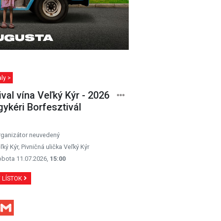
ly >
ival vína Veľký Kýr - 2026
gykéri Borfesztivál
rganizátor neuvedený
ľký Kýr, Pivničná ulička Veľký Kýr
obota 11.07.2026,
15:00
Ť LÍSTOK
Facebook
Gmail