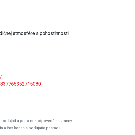
adičnej atmosfére a pohostinnosti
/
s/837765352715080
h podujatí a preto nezodpovedá za zmeny
ín a čas konania podujatia priamo u