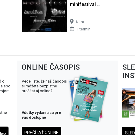
minifestival …
Nitra
1 termín
ONLINE ČASOPIS
SL
IN
d o
Vedeli ste, že náš časopis
 alebo
si môžete bezplatne
svojom
prečítať aj online?
atne
Všetky vydania su pre
vás dostupné
PREČÍTAŤ ONLINE
SLE