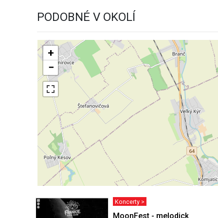
PODOBNÉ V OKOLÍ
+
−
Koncerty >
MoonFest - melodický metal