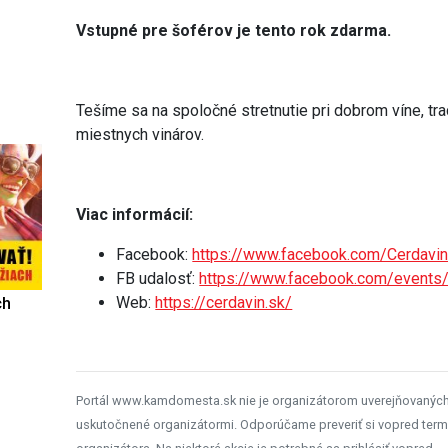
Vstupné pre šoférov je tento rok zdarma.
Tešíme sa na spoločné stretnutie pri dobrom víne, tr
miestnych vinárov.
Viac informácií:
Facebook:
https://www.facebook.com/Cerdavin
FB udalosť:
https://www.facebook.com/event
Web:
https://cerdavin.sk/
ch
Portál www.kamdomesta.sk nie je organizátorom uverejňovanýc
uskutočnené organizátormi. Odporúčame preveriť si vopred term