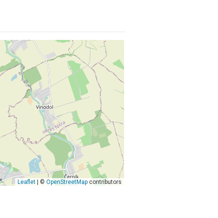
Leaflet
| ©
OpenStreetMap
contributors
ový