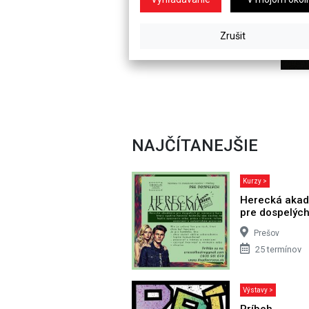
NAJČÍTANEJŠIE
Kurzy >
Herecká aka
pre dospelýc
Prešov
25 termínov
Výstavy >
Príbeh