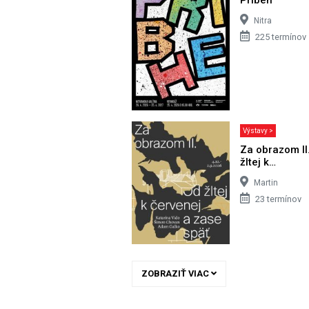
Nitra
225 termínov
Výstavy >
Za obrazom II
žltej k…
Martin
23 termínov
ZOBRAZIŤ VIAC