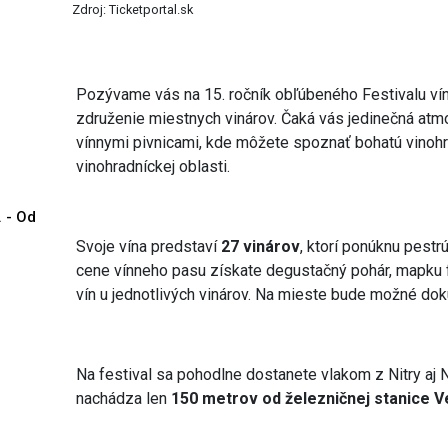
Zdroj: Ticketportal.sk
Pozývame vás na 15. ročník obľúbeného Festivalu vín
združenie miestnych vinárov. Čaká vás jedinečná atmos
vínnymi pivnicami, kde môžete spoznať bohatú vinohra
vinohradníckej oblasti.
. - Od
Svoje vína predstaví
27 vinárov
, ktorí ponúknu pestrú
cene vínneho pasu získate degustačný pohár, mapku 
vín u jednotlivých vinárov. Na mieste bude možné dok
Na festival sa pohodlne dostanete vlakom z Nitry aj 
nachádza len
150 metrov od železničnej stanice V