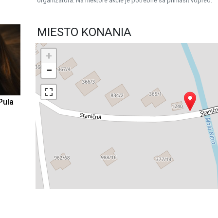
organizátora. Na niektoré akcie je potrebné sa prihlásiť vopred.
MIESTO KONANIA
+
−
Pula