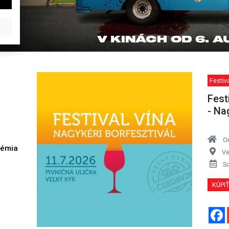
Festiva
Fest
- Na
O
démia
Ve
h
S
KÚPI