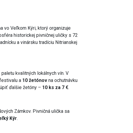
a vo Veľkom Kýri, ktorý organizuje
féra historickej pivničnej uličky s 72
dnícku a vinársku tradíciu Nitrianskej
 paletu kvalitných lokálnych vín. V
festivalu a
10 žetónov
na ochutnávku
úpiť ďalšie žetóny –
10 ks za 7 €
.
Nových Zámkov. Pivničná ulička sa
eľký Kýr
.