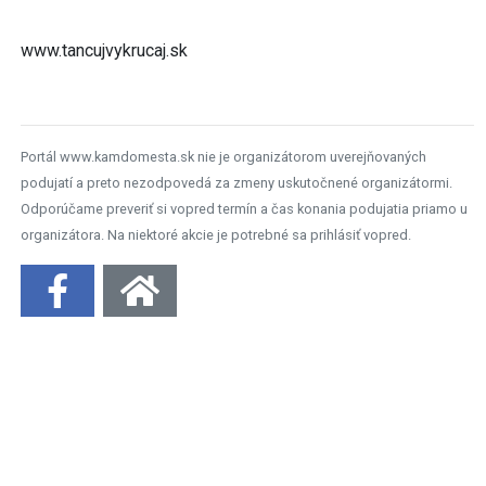
www.tancujvykrucaj.sk
Portál www.kamdomesta.sk nie je organizátorom uverejňovaných
podujatí a preto nezodpovedá za zmeny uskutočnené organizátormi.
Odporúčame preveriť si vopred termín a čas konania podujatia priamo u
organizátora. Na niektoré akcie je potrebné sa prihlásiť vopred.