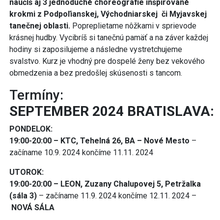
naučíš aj 3 jednoduché choreografie inšpirované
krokmi z Podpoľianskej, Východniarskej či Myjavskej
tanečnej oblasti.
Popreplietame nôžkami v sprievode
krásnej hudby. Vycibríš si tanečnú pamäť a na záver každej
hodiny si zaposilujeme a následne vystretchujeme
svalstvo. Kurz je vhodný pre dospelé ženy bez vekového
obmedzenia a bez predošlej skúsenosti s tancom.
Termíny:
SEPTEMBER 2024 BRATISLAVA:
PONDELOK:
19:00-20:00 – KTC, Tehelná 26, BA – Nové Mesto
–
začíname 10.9. 2024 končíme 11.11. 2024
UTOROK:
19:00-20:00 – LEON, Zuzany Chalupovej 5, Petržalka
(sála 3)
– začíname 11.9. 2024 končíme 12.11. 2024 –
NOVÁ SÁLA