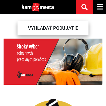
VYHĽADAŤ PODUJATIE
Previous
Next