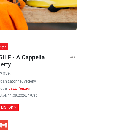
ty >
ILE - A Cappella
erty
.2026
rganizátor neuvedený
dca,
Jazz Penzion
atok 11.09.2026,
19:30
Ť LÍSTOK
Facebook
Gmail