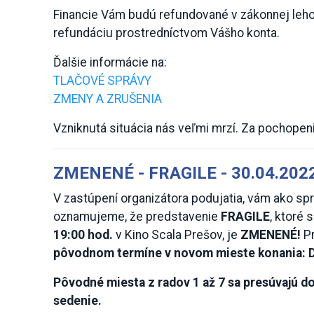
Financie Vám budú refundované v zákonnej lehot
refundáciu prostredníctvom Vášho konta.
Ďalšie informácie na:
TLAČOVÉ SPRÁVY
ZMENY A ZRUŠENIA
Vzniknutá situácia nás veľmi mrzí. Za pochope
ZMENENÉ - FRAGILE - 30.04.2022
V zastúpení organizátora podujatia, vám ako sp
oznamujeme, že predstavenie
FRAGILE
, ktoré
19:00 hod.
v Kino Scala Prešov, je
ZMENENÉ!
P
pôvodnom termíne v novom mieste konania: D
Pôvodné miesta z radov 1 až 7 sa presúvajú do
sedenie.