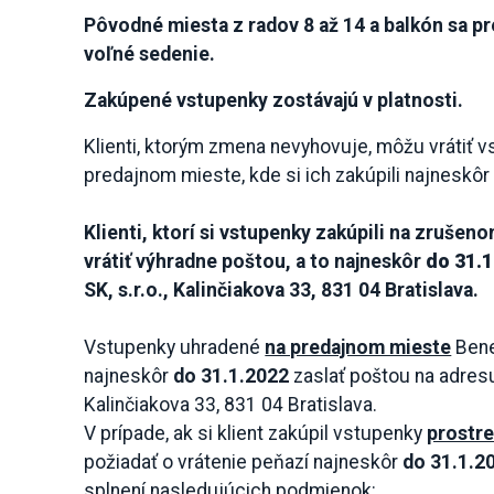
Pôvodné miesta z radov 8 až 14 a balkón sa p
voľné sedenie.
Zakúpené vstupenky zostávajú v platnosti.
Klienti, ktorým zmena nevyhovuje, môžu vrátiť 
predajnom mieste, kde si ich zakúpili najneskô
Klienti, ktorí si vstupenky zakúpili na zruše
vrátiť výhradne poštou, a to najneskôr
do 31.
SK, s.r.o., Kalinčiakova 33, 831 04 Bratislava.
Vstupenky uhradené
na predajnom mieste
Bene
najneskôr
do 31.1.2022
zaslať poštou na adresu: 
Kalinčiakova 33, 831 04 Bratislava.
V prípade, ak si klient zakúpil vstupenky
prostr
požiadať o vrátenie peňazí najneskôr
do 31.1.2
splnení nasledujúcich podmienok: