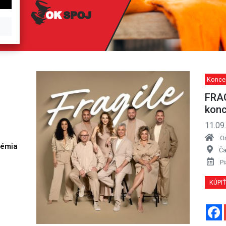
Koncer
FRAG
konc
11.09
O
démia
Ča
h
Pi
KÚPI