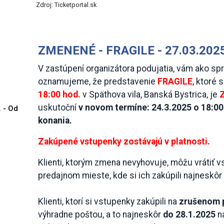
Zdroj: Ticketportal.sk
ZMENENÉ - FRAGILE - 27.03.2025
V zastúpení organizátora podujatia, vám ako sp
oznamujeme, že predstavenie
FRAGILE
, ktoré
18:00 hod.
v Späthova vila, Banská Bystrica, je
uskutoční
v novom termíne: 24.3.2025 o 18:0
. - Od
konania.
Zakúpené vstupenky zostávajú v platnosti.
Klienti, ktorým zmena nevyhovuje, môžu vrátiť 
predajnom mieste, kde si ich zakúpili najneskô
Klienti, ktorí si vstupenky zakúpili na
zrušenom 
výhradne poštou, a to najneskôr
do 28.1.2025
na