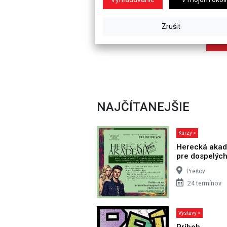
NAJČÍTANEJŠIE
Kurzy >
Herecká aka
pre dospelýc
Prešov
24 termínov
Výstavy >
Príbeh