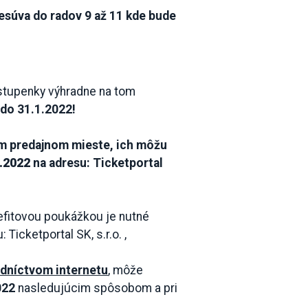
resúva do radov 9 až 11 kde bude
vstupenky výhradne na tom
r
do 31.1.2022!
nom predajnom mieste, ich môžu
1.2022
na adresu: Ticketportal
fitovou poukážkou je nutné
Ticketportal SK, s.r.o. ,
edníctvom internetu
, môže
022
nasledujúcim spôsobom a pri