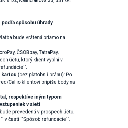
K s.r.o., Kalinčiakova 33, 831 04
u podľa spôsobu úhrady
 Platba bude vrátená priamo na
poroPay, ČSOBpay, TatraPay,
ch účtu, ktorý klient vyplní v
refundácie``.
o kartou
(cez platobnú bránu): Po
d/Callio klientovi pripíše body na
al, respektíve iným typom
vstupeniek v sieti
a bude prevedená v prospech účtu,
u`` v časti ``Spôsob refundácie``.