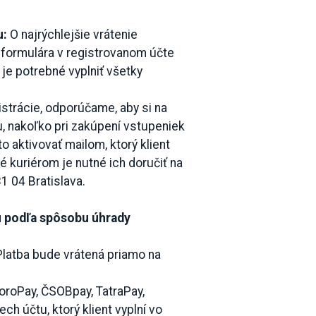
u:
O najrýchlejšie vrátenie
formulára v registrovanom účte
 je potrebné vyplniť všetky
gistrácie, odporúčame, aby si na
u, nakoľko pri zakúpení vstupeniek
o aktivovať mailom, ktorý klient
é kuriérom je nutné ich doručiť na
31 04 Bratislava.
u podľa spôsobu úhrady
 Platba bude vrátená priamo na
poroPay, ČSOBpay, TatraPay,
ch účtu, ktorý klient vyplní vo