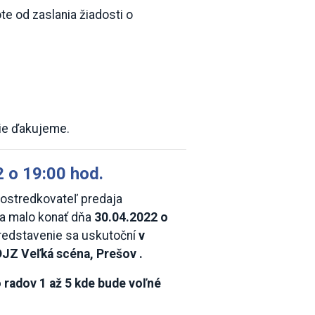
e od zaslania žiadosti o
nie ďakujeme.
 o 19:00 hod.
rostredkovateľ predaja
 sa malo konať dňa
30.04.2022 o
redstavenie sa uskutoční
v
JZ Veľká scéna, Prešov .
 radov 1 až 5 kde bude voľné