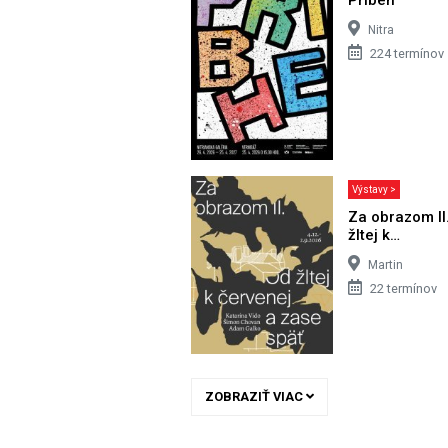
Nitra
224 termínov
Výstavy >
Za obrazom II
žltej k…
Martin
22 termínov
ZOBRAZIŤ VIAC