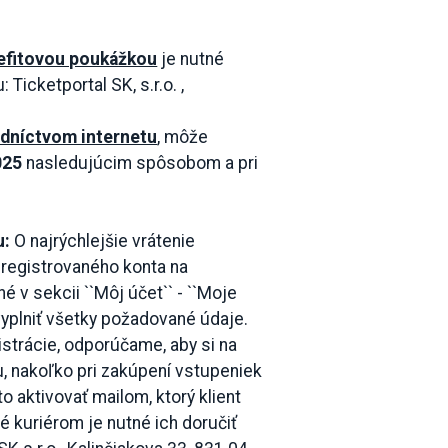
efitovou poukážkou
je nutné
Ticketportal SK, s.r.o. ,
edníctvom internetu
, môže
025
nasledujúcim spôsobom a pri
u:
O najrýchlejšie vrátenie
registrovaného konta na
né v sekcii ``Môj účet`` - ``Moje
vyplniť všetky požadované údaje.
gistrácie, odporúčame, aby si na
u, nakoľko pri zakúpení vstupeniek
o aktivovať mailom, ktorý klient
é kuriérom je nutné ich doručiť