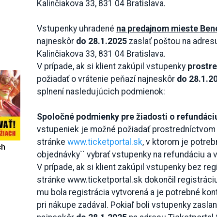
Kalinčiakova 33, 831 04 Bratislava.
Vstupenky uhradené
na predajnom mieste Ben
najneskôr
do 28.1.2025
zaslať poštou na adresu: 
Kalinčiakova 33, 831 04 Bratislava.
V prípade, ak si klient zakúpil vstupenky
prostr
požiadať o vrátenie peňazí najneskôr
do 28.1.2
splnení nasledujúcich podmienok:
Spoločné podmienky pre žiadosti o refundáci
vstupeniek je možné požiadať prostredníctvom 
stránke
www.ticketportal.sk
, v ktorom je potreb
ch
objednávky`` vybrať vstupenky na refundáciu a 
V prípade, ak si klient zakúpil vstupenky bez re
stránke www.ticketportal.sk dokončil registráci
mu bola registrácia vytvorená a je potrebné kont
pri nákupe zadával. Pokiaľ boli vstupenky zaslan