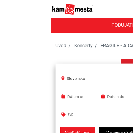
PODUJAT
Úvod
Koncerty
FRAGILE - A Ca
Slovensko
V mojom okolí