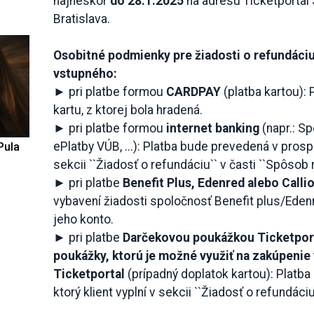
najneskôr
do 28.1.2025
na adresu Ticketportal S
Bratislava.
Osobitné podmienky pre žiadosti o refundáci
vstupného:
► pri platbe formou
CARDPAY
(platba kartou):
kartu, z ktorej bola hradená.
► pri platbe formou
internet banking
(napr.: S
ePlatby VÚB, ...): Platba bude prevedená v prospe
Pula
sekcii ``Žiadosť o refundáciu`` v časti ``Spôsob 
► pri platbe
Benefit Plus, Edenred alebo Calli
vybavení žiadosti spoločnosť Benefit plus/Edenre
jeho konto.
► pri platbe
Darčekovou poukážkou Ticketport
poukážky, ktorú je možné využiť na zakúpenie 
Ticketportal
(prípadný doplatok kartou): Platb
ktorý klient vyplní v sekcii ``Žiadosť o refundáci