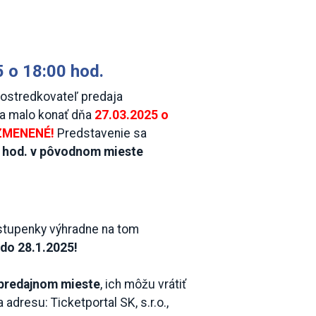
 o 18:00 hod.
rostredkovateľ predaja
 sa malo konať dňa
27.03.2025 o
ZMENENÉ!
Predstavenie sa
0 hod. v pôvodnom mieste
vstupenky výhradne na tom
r
do 28.1.2025!
predajnom mieste
, ich môžu vrátiť
 adresu: Ticketportal SK, s.r.o.,