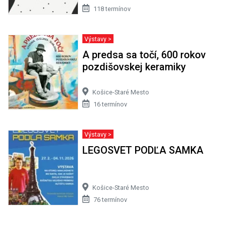
118 termínov
Výstavy >
A predsa sa točí, 600 rokov
pozdišovskej keramiky
Košice-Staré Mesto
16 termínov
Výstavy >
LEGOSVET PODĽA SAMKA
Košice-Staré Mesto
76 termínov