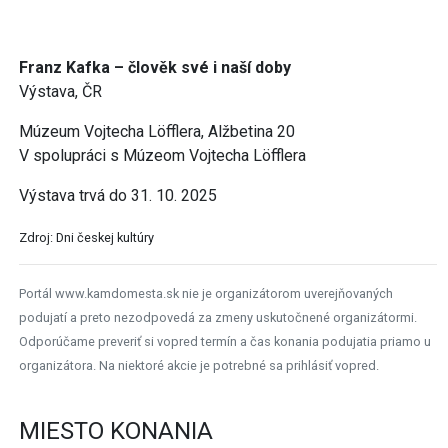
Franz Kafka – člověk své i naší doby
Výstava, ČR
Múzeum Vojtecha Löfflera, Alžbetina 20
V spolupráci s Múzeom Vojtecha Löfflera
Výstava trvá do 31. 10. 2025
Zdroj: Dni českej kultúry
Portál www.kamdomesta.sk nie je organizátorom uverejňovaných
podujatí a preto nezodpovedá za zmeny uskutočnené organizátormi.
Odporúčame preveriť si vopred termín a čas konania podujatia priamo u
organizátora. Na niektoré akcie je potrebné sa prihlásiť vopred.
MIESTO KONANIA