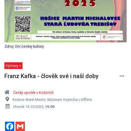
Zdroj: Dni českej kultúry
Výstavy >
Franz Kafka - člověk své i naší doby
Český spolek v Košicích
Košice-Staré Mesto, Múzeum Vojtecha Löfflera
Utorok 14.10.2025,
16:00
Facebook
Gmail