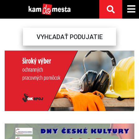
VYHĽADAŤ PODUJATIE
Previous
Next