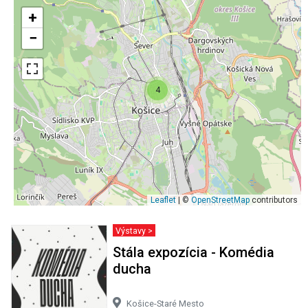
+
−
4
Leaflet
| ©
OpenStreetMap
contributors
Výstavy >
Stála expozícia - Komédia
ducha
Košice-Staré Mesto