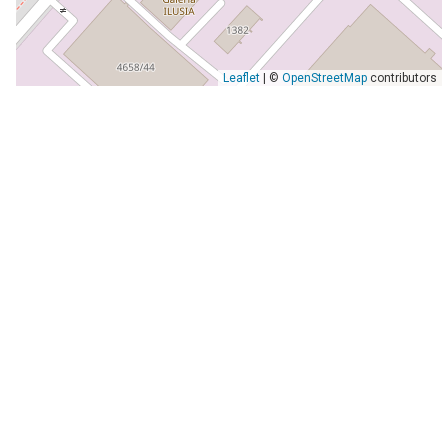
Leaflet
| ©
OpenStreetMap
contributors