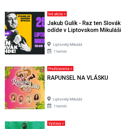
Iné akcie >
Jakub Gulík - Raz ten Slovák
odíde v Liptovskom Mikuláši
Liptovský Mikuláš
1 termín
Predstavenia >
RAPUNSEL NA VLÁSKU
Liptovský Mikuláš
1 termín
Výstavy >