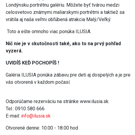
Londýnsku portrétnu galériu. Môžete byť tvárou medzi
celosvetovo známymi maliarskymi portrétmi a taktiež sa
vrátila aj naša veľmi obľúbená atrakcia Malý/Veľký.
Toto a ešte omnoho viac ponúka ILUSIA.
Nič nie je v skutočnosti také, ako to na prvý pohľad
vyzerá.
UVIDÍŠ KEĎ POCHOPÍŠ !
Galéria ILUSIA ponúka zábavu pre deti aj dospelých a je pre
vás otvorená v každom počasí.
Odporúčame rezerváciu na stránke www.ilusia.sk.
Tel.: 0910 580 666
E-mail:
info@ilusia.sk
Otvorené denne: 10.00 - 18.00 hod