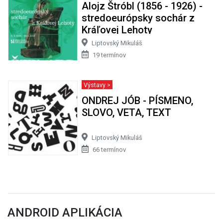
Alojz Štróbl (1856 - 1926) -
stredoeurópsky sochár z
Kráľovej Lehoty
Liptovský Mikuláš
19 termínov
Výstavy >
ONDREJ JÓB - PÍSMENO,
SLOVO, VETA, TEXT
Liptovský Mikuláš
66 termínov
ANDROID APLIKÁCIA