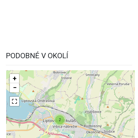
PODOBNÉ V OKOLÍ
+
−
2