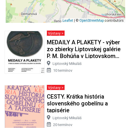
Leaflet
| ©
OpenStreetMap
contributors
Výstavy >
MEDAILY A PLAKETY - výber
zo zbierky Liptovskej galérie
P. M. Bohúňa v Liptovskom
Mikuláši
Liptovský Mikuláš
10 termínov
Výstavy >
CESTY. Krátka história
slovenského gobelínu a
tapisérie
Liptovský Mikuláš
20 termínov