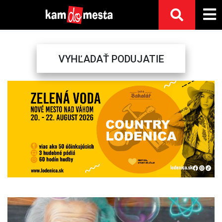
VYHĽADAŤ PODUJATIE
Previous
Next