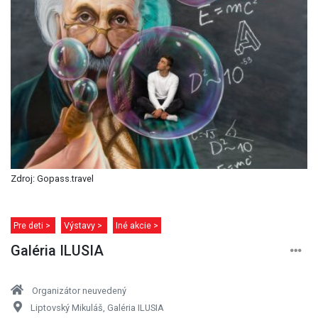
Zdroj: Gopass.travel
Pre deti >
Výstavy >
Iné akcie >
Galéria ILUSIA
Organizátor neuvedený
Liptovský Mikuláš, Galéria ILUSIA