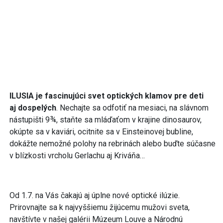
ILUSIA je fascinujúci svet optických klamov pre deti
aj dospelých
. Nechajte sa odfotiť na mesiaci, na slávnom
nástupišti 9¾, staňte sa mláďaťom v krajine dinosaurov,
okúpte sa v kaviári, ocitnite sa v Einsteinovej bubline,
dokážte nemožné polohy na rebrinách alebo buďte súčasne
v blízkosti vrcholu Gerlachu aj Kriváňa…
Od 1.7. na Vás čakajú aj úplne nové optické ilúzie.
Prirovnajte sa k najvyššiemu žijúcemu mužovi sveta,
navštívte v našej galérii Múzeum Louve a Národnú