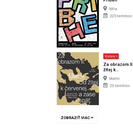
Nitra
225 termínov
Výstavy >
Za obrazom II
žltej k…
Martin
23 termínov
ZOBRAZIŤ VIAC