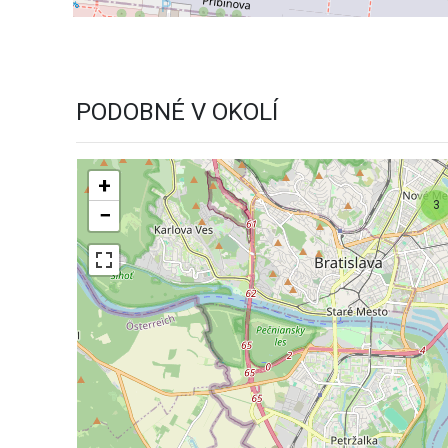
PODOBNÉ V OKOLÍ
+
3
−