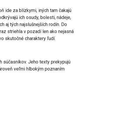
ň ide za blízkymi, iných tam čakajú
krývajú ich osudy, bolesti, nádeje,
ach aj tých najslušnejších rodín. Do
az striehla v pozadí len ako nejasná
avo skutočné charaktery ľudí.
 súčasníkov. Jeho texty prekypujú
 zároveň veľmi hlbokým poznaním