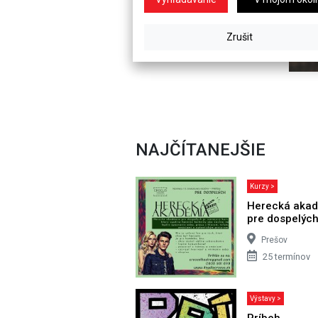
NAJČÍTANEJŠIE
Kurzy >
Herecká aka
pre dospelýc
Prešov
25 termínov
Výstavy >
Príbeh