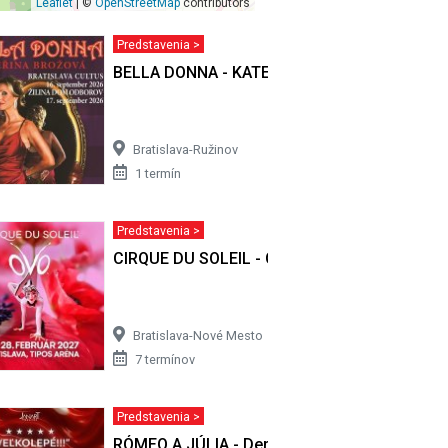
Leaflet
| ©
OpenStreetMap
contributors
Predstavenia >
BELLA DONNA - KATEŘINA BROŽOVÁ
Bratislava-Ružinov
1 termín
Predstavenia >
CIRQUE DU SOLEIL - OVO
Bratislava-Nové Mesto
7 termínov
Predstavenia >
set
RÓMEO A JÚLIA - Derniérový set