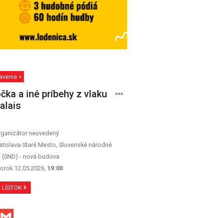
avenia >
čka a iné príbehy z vlaku
alais
rganizátor neuvedený
atislava-Staré Mesto, Slovenské národné
o (SND) - nová budova
orok 12.05.2026,
19:00
Ť LÍSTOK
Facebook
Gmail