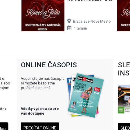
Bratislava-Nové Mesto
1 termín
ONLINE ČASOPIS
SL
IN
d o
Vedeli ste, že náš časopis
 alebo
si môžete bezplatne
svojom
prečítať aj online?
atne
Všetky vydania su pre
vás dostupné
PREČÍTAŤ ONLINE
SLE