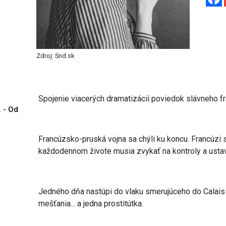
Zdroj: Snd.sk
Spojenie viacerých dramatizácií poviedok slávneho f
. - Od
Francúzsko-pruská vojna sa chýli ku koncu. Francúzi s
každodennom živote musia zvykať na kontroly a ustav
Jedného dňa nastúpi do vlaku smerujúceho do Calais p
mešťania... a jedna prostitútka.