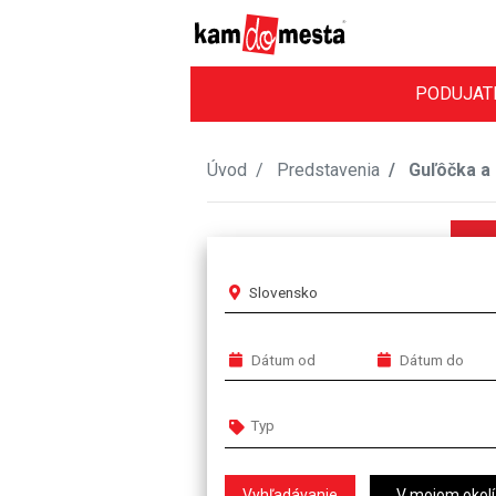
PODUJAT
Úvod
Predstavenia
Guľôčka a 
Slovensko
V mojom okolí