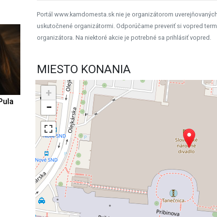
Portál www.kamdomesta.sk nie je organizátorom uverejňovanýc
uskutočnené organizátormi. Odporúčame preveriť si vopred term
organizátora. Na niektoré akcie je potrebné sa prihlásiť vopred.
MIESTO KONANIA
+
Pula
−