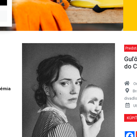
Predst
Guľô
do C
O
démia
Br
h
divadl
Ut
KÚPI