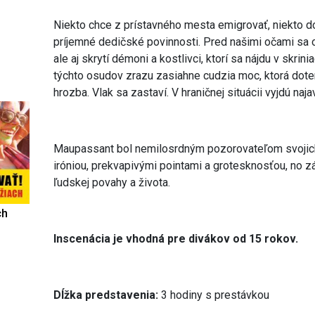
Niekto chce z prístavného mesta emigrovať, niekto do
príjemné dedičské povinnosti. Pred našimi očami sa od
ale aj skrytí démoni a kostlivci, ktorí sa nájdu v skrini
týchto osudov zrazu zasiahne cudzia moc, ktorá doter
hrozba. Vlak sa zastaví. V hraničnej situácii vyjdú naj
Maupassant bol nemilosrdným pozorovateľom svojich
iróniou, prekvapivými pointami a grotesknosťou, no
ľudskej povahy a života.
ch
Inscenácia je vhodná pre divákov od 15 rokov.
Dĺžka predstavenia:
3 hodiny s prestávkou