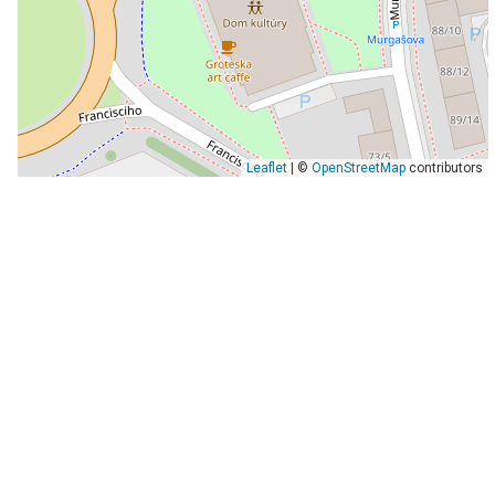
Leaflet
| ©
OpenStreetMap
contributors