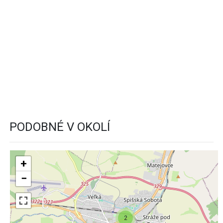
PODOBNÉ V OKOLÍ
+
−
2