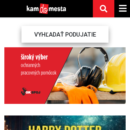
VYHĽADAŤ PODUJATIE
Previous
Next