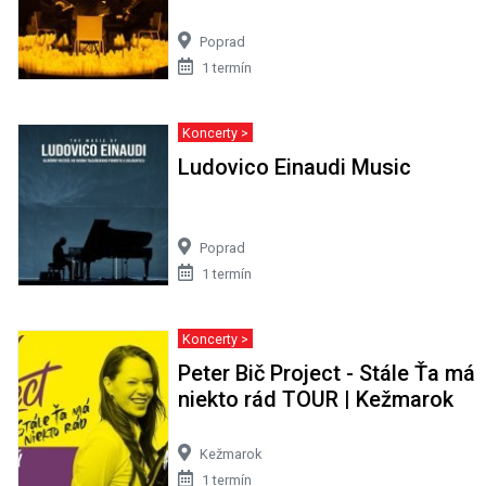
Poprad
1 termín
Koncerty >
Ludovico Einaudi Music
Poprad
1 termín
Koncerty >
Peter Bič Project - Stále Ťa má
niekto rád TOUR | Kežmarok
Kežmarok
1 termín