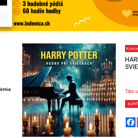
Koncer
HAR
SVI
démia
Táto u
h
KÚPI