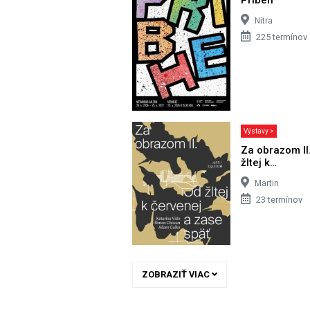
Nitra
225 termínov
Výstavy >
Za obrazom II
žltej k…
Martin
23 termínov
ZOBRAZIŤ VIAC