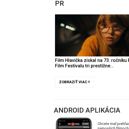
PR
Film Hlavička získal na 73. ročníku 
Film Festivalu tri prestížne…
ZOBRAZIŤ VIAC
ANDROID APLIKÁCIA
Chcete mať prehľa
najnovších filmoch