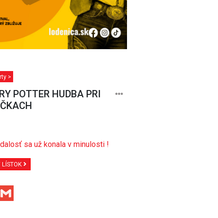
ty >
RY POTTER HUDBA PRI
EČKACH
dalosť sa už konala v minulosti !
Ť LÍSTOK
Facebook
Gmail