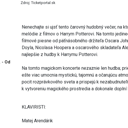
Zdroj: Ticketportal.sk
Nenechajte si ujsť tento čarovný hudobný večer, na k
melódie z filmov o Harrym Potterovi. Na tomto jedin
filmové piesne od päťnásobného držiteľa Oscara John
Doyla, Nicolasa Hoopera a oscarového skladateľa Al
najlepšie z hudby k Harrymu Potterovi.
. - Od
Na tomto magickom koncerte nezaznie len hudba; prie
ešte viac umocnia mystickú, tajomnú a očarujúcu atmos
pocit rozprávkového sveta a prispejú k nezabudnuteľ
k vytvoreniu magického prostredia a dokonale doplní
KLAVIRISTI:
Matej Arendárik