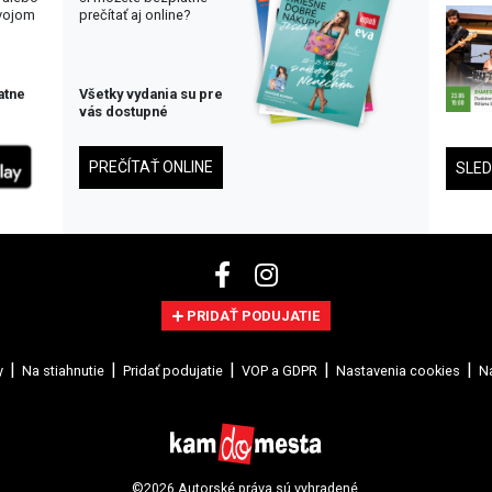
svojom
prečítať aj online?
atne
Všetky vydania su pre
vás dostupné
PREČÍTAŤ ONLINE
SLE
PRIDAŤ PODUJATIE
y
Na stiahnutie
Pridať podujatie
VOP a GDPR
Nastavenia cookies
Na
©2026 Autorské práva sú vyhradené.