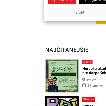
NAJČÍTANEJŠIE
Kurzy >
Herecká aka
pre dospelýc
Prešov
25 termínov
Výstavy >
Príbeh