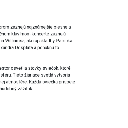
torom zaznejú najznámejšie piesne a
ečnom klavírnom koncerte zaznejú
a Williamsa, ako aj skladby Patricka
exandra Desplata a ponúknu to
stor osvetlia stovky sviečok, ktoré
féru. Tieto žiariace svetlá vytvoria
nej atmosfére. Každá sviečka prispeje
 hudobný zážitok.