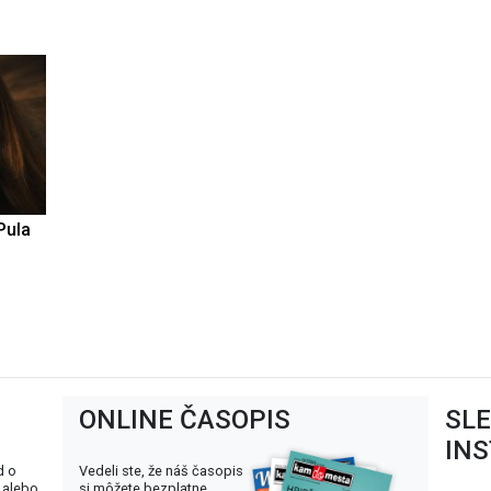
Pula
ONLINE ČASOPIS
SL
IN
d o
Vedeli ste, že náš časopis
 alebo
si môžete bezplatne