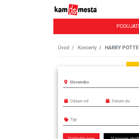
PODUJAT
Úvod
Koncerty
HARRY POTTER
Slovensko
V mojom okolí