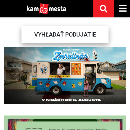
VYHĽADAŤ PODUJATIE
Previous
Next