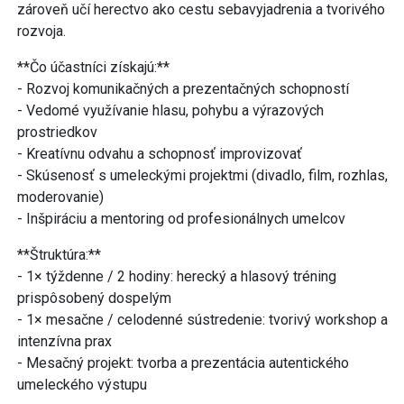
zároveň učí herectvo ako cestu sebavyjadrenia a tvorivého
rozvoja.
**Čo účastníci získajú:**
- Rozvoj komunikačných a prezentačných schopností
- Vedomé využívanie hlasu, pohybu a výrazových
prostriedkov
- Kreatívnu odvahu a schopnosť improvizovať
- Skúsenosť s umeleckými projektmi (divadlo, film, rozhlas,
moderovanie)
- Inšpiráciu a mentoring od profesionálnych umelcov
**Štruktúra:**
- 1× týždenne / 2 hodiny: herecký a hlasový tréning
prispôsobený dospelým
- 1× mesačne / celodenné sústredenie: tvorivý workshop a
intenzívna prax
- Mesačný projekt: tvorba a prezentácia autentického
umeleckého výstupu