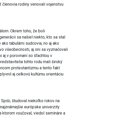
ž členovia rodiny venovali vojenstvu
uálom. Okrem toho, že boli
erácii sa našiel niekto, kto sa stal
ako tabulárni sudcovia, no aj ako
 vo všeobecnosti, aj oni sa vyznačovali
 aj v porovnaní so šľachtou v
edstavitelia tohto rodu mali široký
pencom protestantizmu a tento fakt
yvnil aj celkovú kultúrnu orientáciu
 Spiši, študoval niekoľko rokov na
 najznámejšie európske univerzity.
na ktorom vyučoval, viedol semináre a