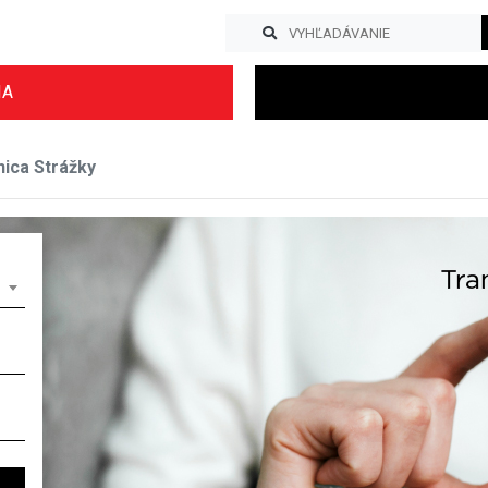
IA
nica Strážky
Previous