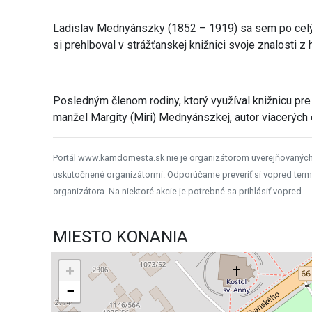
Ladislav Mednyánszky (1852 – 1919) sa sem po celý 
si prehlboval v strážťanskej knižnici svoje znalosti z h
Posledným členom rodiny, ktorý využíval knižnicu pre
manžel Margity (Miri) Mednyánszkej, autor viacerých di
Portál www.kamdomesta.sk nie je organizátorom uverejňovanýc
uskutočnené organizátormi. Odporúčame preveriť si vopred term
organizátora. Na niektoré akcie je potrebné sa prihlásiť vopred.
MIESTO KONANIA
+
−