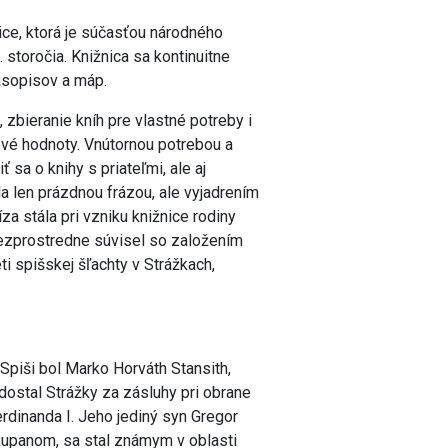
ice, ktorá je súčasťou národného
. storočia. Knižnica sa kontinuitne
asopisov a máp.
zbieranie kníh pre vlastné potreby i
nové hodnoty. Vnútornou potrebou a
sa o knihy s priateľmi, ale aj
ola len prázdnou frázou, ale vyjadrením
za stála pri vzniku knižnice rodiny
bezprostredne súvisel so založením
i spišskej šľachty v Strážkach,
piši bol Marko Horváth Stansith,
ostal Strážky za zásluhy pri obrane
rdinanda I. Jeho jediný syn Gregor
županom, sa stal známym v oblasti