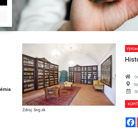
Výstav
Hist
O
Sp
démia
St
h
KÚPI
Zdroj: Sng.sk