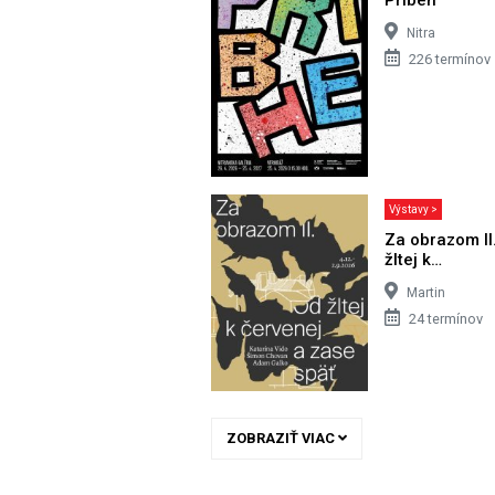
Nitra
226 termínov
Výstavy >
Za obrazom II
žltej k…
Martin
24 termínov
ZOBRAZIŤ VIAC