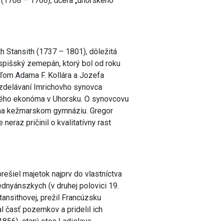
 (1708 – 1766), dcéra „uhorského
h Stansith (1737 – 1801), dôležitá
spišský zemepán, ktorý bol od roku
ľom Adama F. Kollára a Jozefa
 vzdelávaní Imrichovho synovca
ckého ekonóma v Uhorsku. O synovcovu
a na kežmarskom gymnáziu. Gregor
eraz pričinil o kvalitatívny rast
rešiel majetok najprv do vlastníctva
dnyánszkych (v druhej polovici 19.
tansithovej, prežil Francúzsku
al časť pozemkov a pridelil ich