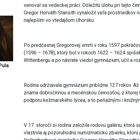
venoval sa vedeckej práci. Dôležitú úlohu pri tejto čin
Gregor Horváth Stansith vynaložil veľa prostriedkov na
najlepším vo vtedajšom Uhorsku.
Po predčasnej Gregorovej smrti v roku 1597 pokračoval
(1596 – 1678), ktorý bol v rokoch 1622 – 1624 spi
Wittenbergu a po návrate viedol gymnázium, učil a rozš
Pula
Rodina udržiavala gymnázium približne 127 rokov. Až 
známa dobročinnou a mecénskou činnosťou, z ktorej
podporu kežmarského lýcea, a to peňažnými i knižným
V 17. storočí si rodina založila rodovú galériu, ktorá 
vlastnila aj pozoruhodnú numizmatickú zbierku, ktorú 