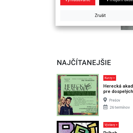
NAJČÍTANEJŠIE
Kurzy >
Herecká aka
pre dospelýc
Prešov
26 termínov
Výstavy >
Príbeh