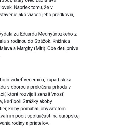
856), starý otec Ladislava
lovek. Napriek tomu, že v
tavenie ako viacerí jeho predkovia,
1 vydala za Eduarda Mednyánszkeho z
la s rodinou do Strážok. Knižnica
slava a Margity (Miri). Obe deti práve
.
bolo vidieť večernicu, západ slnka
du s oborou a prekrásnu prírodu v
cií, ktoré rozvíjali senzitívnosť,
, keď boli Strážky akoby
ier, knihy pomáhali obyvateľom
vali im pocit spoluúčasti na európskej
ania rodiny a priateľov.