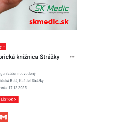
y >
orická knižnica Strážky
rganizátor neuvedený
išská Belá, Kaštieľ Strážky
reda 17.12.2025
Ť LÍSTOK
Facebook
Gmail