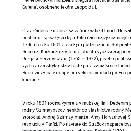
Hellenbachová, manželka Gregora Horvátha Stansitha
Galena“, osobného lekára Leopolda I.
O zveľadenie knižnice sa veľmi zaslúžil Imrich Horvát
osobnosť spišských dejín, toho času najvýznamnejší 
1796 do roku 1801 spišským podžupanom. Bol priate
Bencúra. Knižnica sa v tomto období využívala aj pri
Gregora Berzeviczyho (1763 – 1822), prvého politi
výchovu sa strýko staral ešte pred začiatkom štúdi
Berzeviczy sa v dospelom veku na cestách po Európe n
knižnice.
V roku 1801 rodina vymrela v mužskej línii. Dedením p
rodiny Szirmayovcov, neskôr do vlastníctva rodiny Me
storočia). Andrej Szirmay, manžel Anny Horváthovej-S
revolúciu v Paríži. Po návrate do Strážok rozparcelov