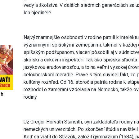
vedy a školstva. V ďalších siedmich generáciách sa u
len ojedinele.
Najvýznamnejšie osobnosti v rodine patrili k intelekt
významnými spišskými zemepánmi, takmer v každej gen
spišským podžupanom, viacerí pôsobili aj v súdnictve 
školskí a cirkevní inšpektori. Tak ako spišská šľachta
jazykovou erudovanosťou, a to na veľmi vysokej úrovni
celouhorskom meradle. Práve s tým súvisel fakt, že pr
kultúrny rozhľad. Od 16. storočia patrila rodina k stú
rozhodol o zameraní vzdelania na Nemecko, takže ovpl
ch
rodiny.
Už Gregor Horváth Stansith, syn zakladateľa rodiny na
nemeckých univerzitách. Po skončení štúdia navštívil
Keď sa vrátil do Strážok, založil gymnázium (1584), 