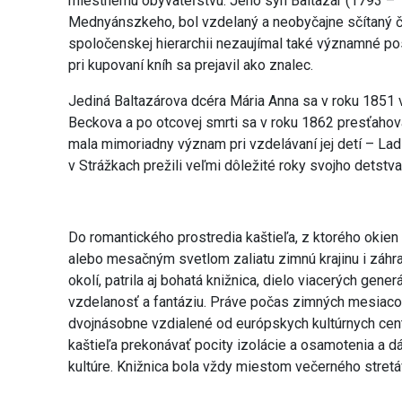
miestnemu obyvateľstvu. Jeho syn Baltazár (1793 – 1
Mednyánszkeho, bol vzdelaný a neobyčajne sčítaný č
spoločenskej hierarchii nezaujímal také významné pos
pri kupovaní kníh sa prejavil ako znalec.
Jediná Baltazárova dcéra Mária Anna sa v roku 185
Beckova a po otcovej smrti sa v roku 1862 presťahova
mala mimoriadny význam pri vzdelávaní jej detí – Ladi
v Strážkach prežili veľmi dôležité roky svojho detstva
Do romantického prostredia kaštieľa, z ktorého okien 
alebo mesačným svetlom zaliatu zimnú krajinu i záhra
okolí, patrila aj bohatá knižnica, dielo viacerých generá
vzdelanosť a fantáziu. Práve počas zimných mesiacov
dvojnásobne vzdialené od európskych kultúrnych cent
kaštieľa prekonávať pocity izolácie a osamotenia a dá
kultúre. Knižnica bola vždy miestom večerného stretáv