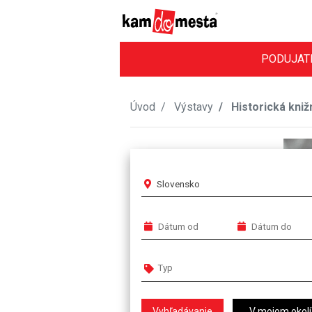
PODUJAT
Úvod
Výstavy
Historická kniž
Slovensko
V mojom okolí