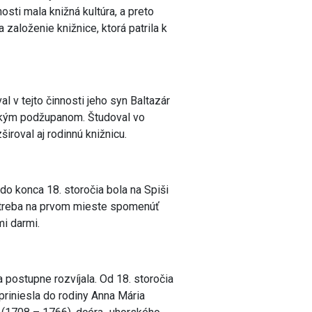
nosti mala knižná kultúra, a preto
 založenie knižnice, ktorá patrila k
 v tejto činnosti jeho syn Baltazár
šským podžupanom. Študoval vo
iroval aj rodinnú knižnicu.
do konca 18. storočia bola na Spiši
 treba na prvom mieste spomenúť
i darmi.
sa postupne rozvíjala. Od 18. storočia
priniesla do rodiny Anna Mária