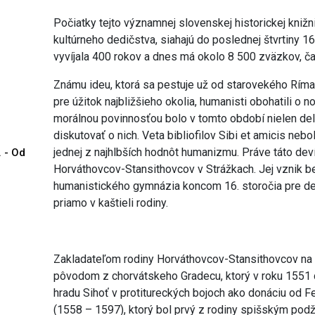
Počiatky tejto významnej slovenskej historickej knižn
kultúrneho dedičstva, siahajú do poslednej štvrtiny 16
vyvíjala 400 rokov a dnes má okolo 8 500 zväzkov, č
Známu ideu, ktorá sa pestuje už od starovekého Ríma, 
pre úžitok najbližšieho okolia, humanisti obohatili o 
morálnou povinnosťou bolo v tomto období nielen deliť 
diskutovať o nich. Veta bibliofilov Sibi et amicis neb
jednej z najhlbších hodnôt humanizmu. Práve táto deví
. - Od
Horváthovcov-Stansithovcov v Strážkach. Jej vznik 
humanistického gymnázia koncom 16. storočia pre det
priamo v kaštieli rodiny.
Zakladateľom rodiny Horváthovcov-Stansithovcov na S
pôvodom z chorvátskeho Gradecu, ktorý v roku 1551 d
hradu Sihoť v protitureckých bojoch ako donáciu od Fe
(1558 – 1597), ktorý bol prvý z rodiny spišským pod