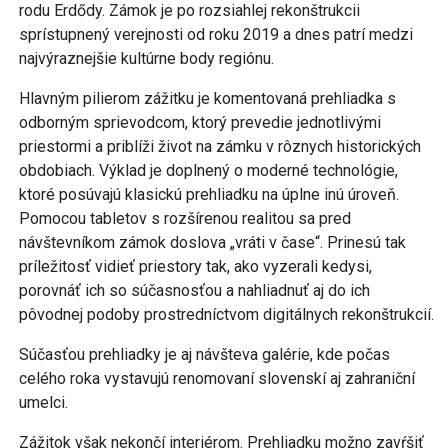
rodu Erdődy. Zámok je po rozsiahlej rekonštrukcii
sprístupnený verejnosti od roku 2019 a dnes patrí medzi
najvýraznejšie kultúrne body regiónu.
Hlavným pilierom zážitku je komentovaná prehliadka s
odborným sprievodcom, ktorý prevedie jednotlivými
priestormi a priblíži život na zámku v rôznych historických
obdobiach. Výklad je doplnený o moderné technológie,
ktoré posúvajú klasickú prehliadku na úplne inú úroveň.
Pomocou tabletov s rozšírenou realitou sa pred
návštevníkom zámok doslova „vráti v čase“. Prinesú tak
príležitosť vidieť priestory tak, ako vyzerali kedysi,
porovnáť ich so súčasnosťou a nahliadnuť aj do ich
pôvodnej podoby prostredníctvom digitálnych rekonštrukcií.
Súčasťou prehliadky je aj návšteva galérie, kde počas
celého roka vystavujú renomovaní slovenskí aj zahraniční
umelci.
Zážitok však nekončí interiérom. Prehliadku možno zavŕšiť