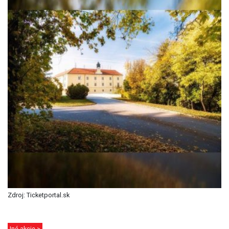
Zdroj: Ticketportal.sk
Iné akcie >