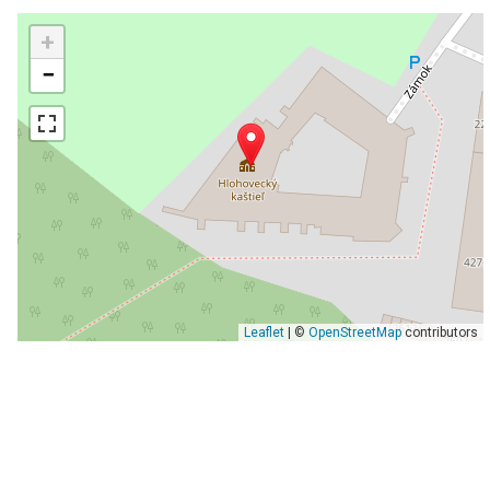
+
−
Leaflet
| ©
OpenStreetMap
contributors