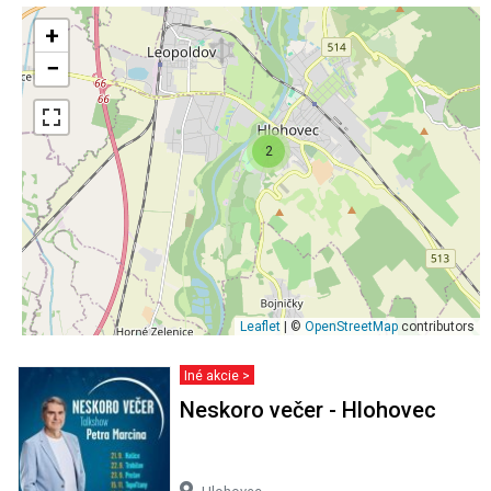
+
−
2
Leaflet
| ©
OpenStreetMap
contributors
Iné akcie >
Neskoro večer - Hlohovec