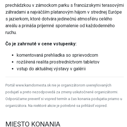
prechádzkou v zámockom parku s francúzskymi terasovými
záhradami a najväčším platanovým hájom v strednej Európe
s jazierkom, ktoré dotvára jedinečnú atmosféru celého
areálu a prináša príjemné spomalenie od každodenného
ruchu.
Čo je zahrnuté v cene vstupenky:
komentovaná prehliadka so sprievodcom
rozšírená realita prostredníctvom tabletov
vstup do aktuálnej výstavy v galérii
Portál www.kamdomesta.sk nie je organizátorom uverejňovaných
podujatí a preto nezodpovedá za zmeny uskutočnené organizátormi.
Odporúčame preveriť si vopred termín a čas konania podujatia priamo u
organizátora. Na niektoré akcie je potrebné sa prihlásiť vopred.
MIESTO KONANIA