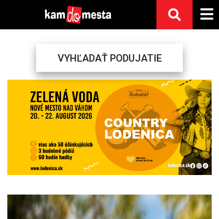
VYHĽADAŤ PODUJATIE
Previous
Next