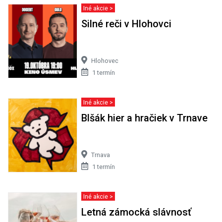
Iné akcie >
Silné reči v Hlohovci
Hlohovec
1 termín
Iné akcie >
Blšák hier a hračiek v Trnave
Trnava
1 termín
Iné akcie >
Letná zámocká slávnosť