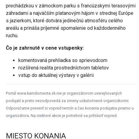
prechádzkou v zámockom parku s francúzskymi terasovými
záhradami a najväčším platanovým hájom v strednej Európe
s jazierkom, ktoré dotvára jedinečnú atmosféru celého
areálu a prináša príjemné spomalenie od každodenného
ruchu.
Čo je zahrnuté v cene vstupenky:
komentovaná prehliadka so sprievodcom
rozšírená realita prostredníctvom tabletov
vstup do aktuálnej výstavy v galérii
Portál www.kamdomesta.sk nie je organizátorom uverejňovaných
podujatí a preto nezodpovedá za zmeny uskutočnené organizátormi.
Odporúčame preveriť si vopred termín a čas konania podujatia priamo u
organizátora. Na niektoré akcie je potrebné sa prihlásiť vopred.
MIESTO KONANIA