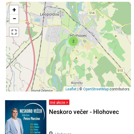
+
−
2
Leaflet
| ©
OpenStreetMap
contributors
Iné akcie >
Neskoro večer - Hlohovec