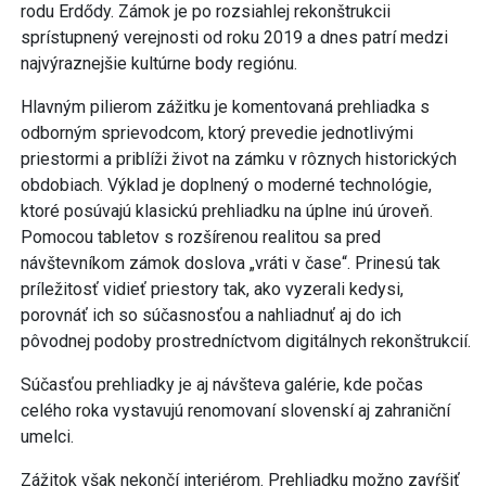
rodu Erdődy. Zámok je po rozsiahlej rekonštrukcii
sprístupnený verejnosti od roku 2019 a dnes patrí medzi
najvýraznejšie kultúrne body regiónu.
Hlavným pilierom zážitku je komentovaná prehliadka s
odborným sprievodcom, ktorý prevedie jednotlivými
priestormi a priblíži život na zámku v rôznych historických
obdobiach. Výklad je doplnený o moderné technológie,
ktoré posúvajú klasickú prehliadku na úplne inú úroveň.
Pomocou tabletov s rozšírenou realitou sa pred
návštevníkom zámok doslova „vráti v čase“. Prinesú tak
príležitosť vidieť priestory tak, ako vyzerali kedysi,
porovnáť ich so súčasnosťou a nahliadnuť aj do ich
pôvodnej podoby prostredníctvom digitálnych rekonštrukcií.
Súčasťou prehliadky je aj návšteva galérie, kde počas
celého roka vystavujú renomovaní slovenskí aj zahraniční
umelci.
Zážitok však nekončí interiérom. Prehliadku možno zavŕšiť