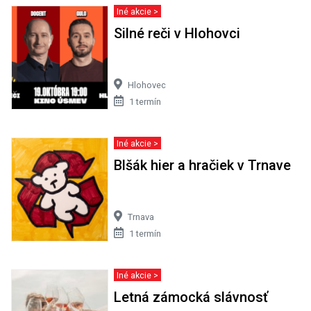
Iné akcie >
Silné reči v Hlohovci
Hlohovec
1 termín
Iné akcie >
Blšák hier a hračiek v Trnave
Trnava
1 termín
Iné akcie >
Letná zámocká slávnosť