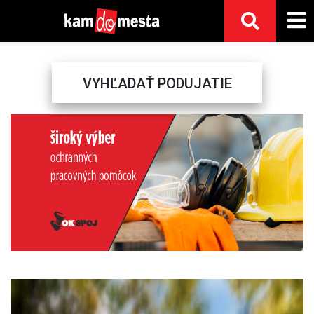
VYHĽADAŤ PODUJATIE
Previous
Next