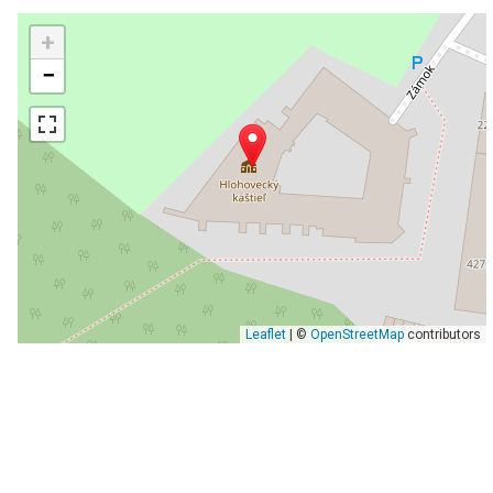
+
−
Leaflet
| ©
OpenStreetMap
contributors