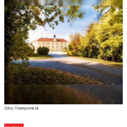
Zdroj: Ticketportal.sk
Iné akcie >