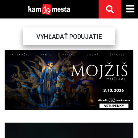
VYHĽADAŤ PODUJATIE
Previous
Next