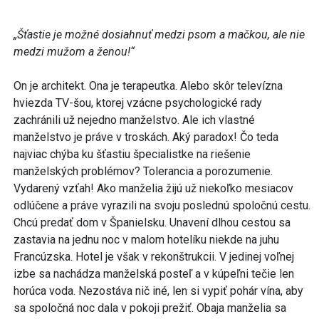
„Šťastie je možné dosiahnuť medzi psom a mačkou, ale nie
medzi mužom a ženou!“
On je architekt. Ona je terapeutka. Alebo skôr televízna
hviezda TV-šou, ktorej vzácne psychologické rady
zachránili už nejedno manželstvo. Ale ich vlastné
manželstvo je práve v troskách. Aký paradox! Čo teda
najviac chýba ku šťastiu špecialistke na riešenie
manželských problémov? Tolerancia a porozumenie.
Vydarený vzťah! Ako manželia žijú už niekoľko mesiacov
odlúčene a práve vyrazili na svoju poslednú spoločnú cestu.
Chcú predať dom v Španielsku. Unavení dlhou cestou sa
zastavia na jednu noc v malom hotelíku niekde na juhu
Francúzska. Hotel je však v rekonštrukcii. V jedinej voľnej
izbe sa nachádza manželská posteľ a v kúpeľni tečie len
horúca voda. Nezostáva nič iné, len si vypiť pohár vína, aby
sa spoločná noc dala v pokoji prežiť. Obaja manželia sa