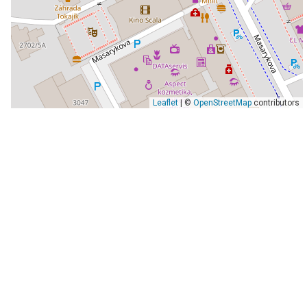
Leaflet
| ©
OpenStreetMap
contributors