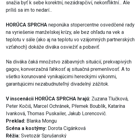
snažia byť k sebe korektní, nezádrapčiví, nekonfliktní... Ale
príliš sa im to nedarí...
HORÚCA SPRCHA
neponúka stopercentne osvedčené rady
na vyriešenie manželskej krízy, ale bez ohľadu na vek a
teplotu v sále (ako aj na teplotu vo vzájomných partnerských
vzťahoch) dokáže diváka osviežiť a pobaviť.
Na diváka čaká množstvo zábavných situácií, prekvapivých
gagov, konverzačná ľahkosť aj situačná premenlivosť. A to
všetko korunované vynikajúcimi hereckými výkonmi,
garantujúcimi nezabudnuteľný divadelný zážitok.
V inscenácii HORÚCA SPRCHA hrajú:
Zuzana Tlučková,
Peter Kočiš, Marcel Ochránek, Přemek Boublík, Katarína
Ivanková, Thomas Puskailer, Jakub Lorencovič.
Preklad:
Blanka Mongu
Scéna a kostýmy:
Dorota Cigánková
Réžia:
Svetozár Sprušanský