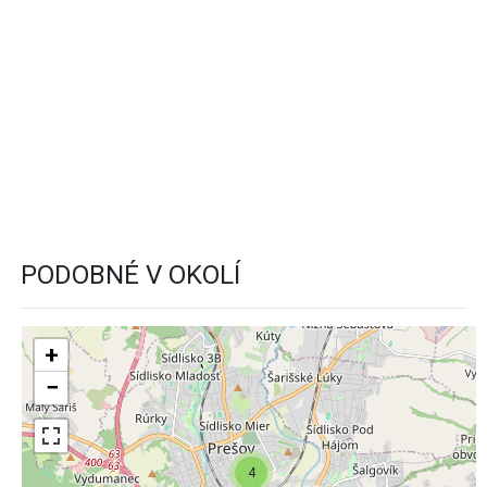
PODOBNÉ V OKOLÍ
+
−
4