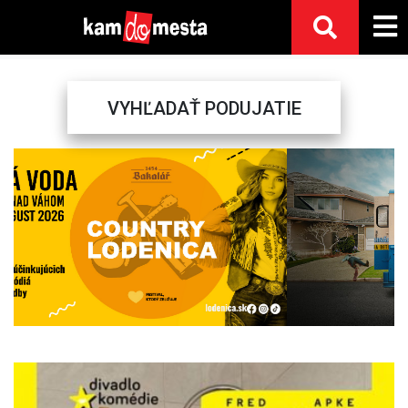
VYHĽADAŤ PODUJATIE
Previous
Next