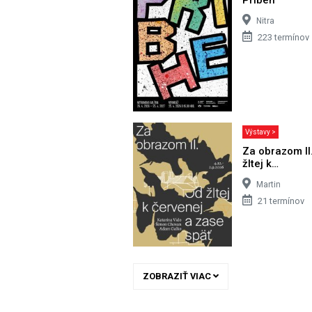
Nitra
223 termínov
Výstavy >
Za obrazom II
žltej k…
Martin
21 termínov
ZOBRAZIŤ VIAC