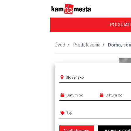
PODUJAT
Úvod
Predstavenia
Doma, som 
Slovensko
V mojom okolí