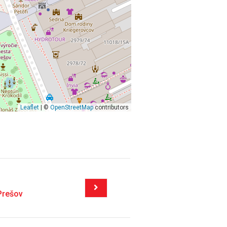
Leaflet
| ©
OpenStreetMap
contributors
Prešov