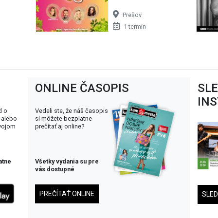
Prešov
1 termín
ONLINE ČASOPIS
SL
IN
d o
Vedeli ste, že náš časopis
 alebo
si môžete bezplatne
svojom
prečítať aj online?
atne
Všetky vydania su pre
vás dostupné
PREČÍTAŤ ONLINE
SLE