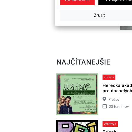
NAJČÍTANEJŠIE
Kurzy >
Herecká aka
pre dospelýc
Prešov
23 termínov
Výstavy >
Príbeh