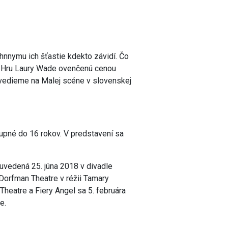
hnnymu ich šťastie kdekto závidí. Čo
ý? Hru Laury Wade ovenčenú cenou
uvedieme na Malej scéne v slovenskej
upné do 16 rokov. V predstavení sa
uvedená 25. júna 2018 v divadle
 Dorfman Theatre v réžii Tamary
Theatre a Fiery Angel sa 5. februára
e.