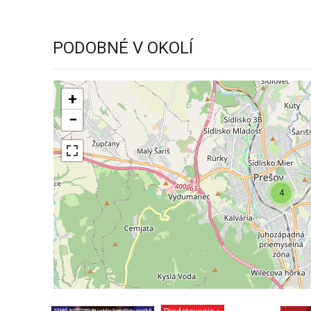
PODOBNÉ V OKOLÍ
+
−
4