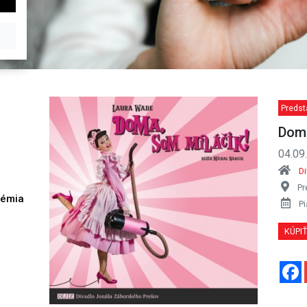
Predst
Doma
04.09
D
Pr
démia
Pi
h
KÚPI