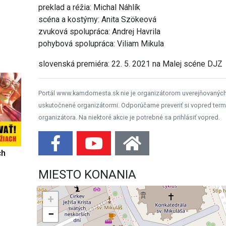
preklad a réžia: Michal Náhlík
scéna a kostýmy: Anita Szökeová
zvuková spolupráca: Andrej Havrila
pohybová spolupráca: Viliam Mikula
slovenská premiéra: 22. 5. 2021 na Malej scéne DJZ
Portál www.kamdomesta.sk nie je organizátorom uverejňovanýc
uskutočnené organizátormi. Odporúčame preveriť si vopred term
organizátora. Na niektoré akcie je potrebné sa prihlásiť vopred.
ch
MIESTO KONANIA
+
−