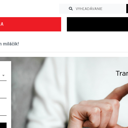
IA
miláčik!
Previous