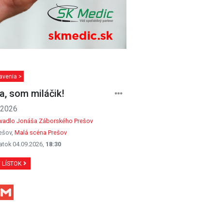
avenia >
, som miláčik!
.2026
ivadlo Jonáša Záborského Prešov
ešov,
Malá scéna Prešov
atok 04.09.2026,
18:30
Ť LÍSTOK
Facebook
Gmail