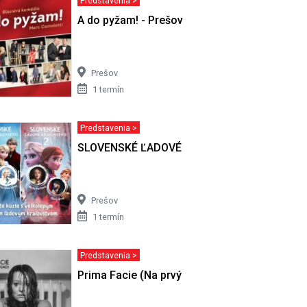
Predstavenia >
árny
A do pyžam! - Prešov
Prešov
1 termín
Predstavenia >
ia
SLOVENSKÉ ĽADOVÉ KRÁĽOVSTVO
Prešov
1 termín
Predstavenia >
Prima Facie (Na prvý pohľad)