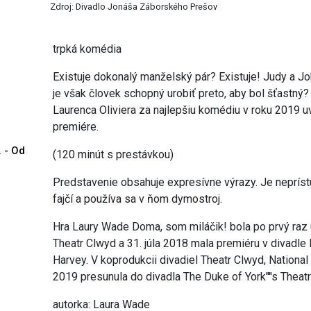
Zdroj: Divadlo Jonáša Záborského Prešov
trpká komédia
Existuje dokonalý manželský pár? Existuje! Judy a Jo
je však človek schopný urobiť preto, aby bol šťastn
Laurenca Oliviera za najlepšiu komédiu v roku 2019 
premiére.
. - Od
(120 minút s prestávkou)
Predstavenie obsahuje expresívne výrazy. Je nepríst
fajčí a používa sa v ňom dymostroj.
Hra Laury Wade Doma, som miláčik! bola po prvý raz 
Theatr Clwyd a 31. júla 2018 mala premiéru v divadle
Harvey. V koprodukcii divadiel Theatr Clwyd, National 
2019 presunula do divadla The Duke of York''''s Theatr
autorka: Laura Wade