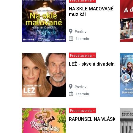
Predstavenia >
NA SKLE MAĽOVANÉ - legend
muzikál
Prešov
1 termín
Predstavenia >
LEŽ - skvelá divadelná koméd
Prešov
1 termín
Predstavenia >
RAPUNSEL NA VLÁSKU