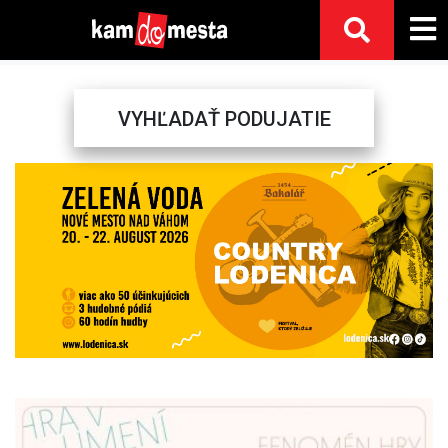
VYHĽADAŤ PODUJATIE
Previous
Next