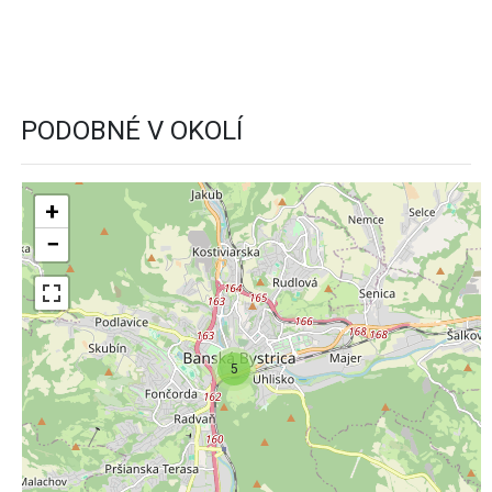
PODOBNÉ V OKOLÍ
+
−
5