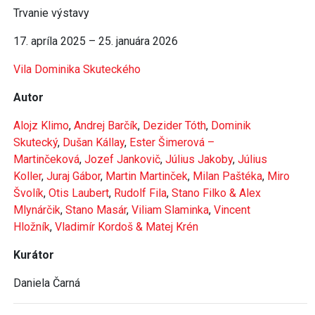
Trvanie výstavy
17. apríla 2025 – 25. januára 2026
Vila Dominika Skuteckého
Autor
Alojz Klimo
,
Andrej Barčík
,
Dezider Tóth
,
Dominik
Skutecký
,
Dušan Kállay
,
Ester Šimerová –
Martinčeková
,
Jozef Jankovič
,
Július Jakoby
,
Július
Koller
,
Juraj Gábor
,
Martin Martinček
,
Milan Paštéka
,
Miro
Švolík
,
Otis Laubert
,
Rudolf Fila
,
Stano Filko & Alex
Mlynárčik
,
Stano Masár
,
Viliam Slaminka
,
Vincent
Hložník
,
Vladimír Kordoš & Matej Krén
Kurátor
Daniela Čarná