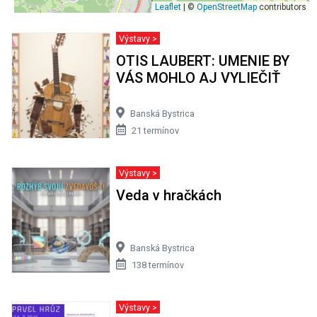
Leaflet
| ©
OpenStreetMap
contributors
Výstavy >
OTIS LAUBERT: UMENIE BY
VÁS MOHLO AJ VYLIEČIŤ
Banská Bystrica
21 termínov
Výstavy >
Veda v hračkách
Banská Bystrica
138 termínov
Výstavy >