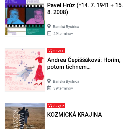
Pavel Hrúz (*14. 7. 1941 + 15.
8. 2008)
Banská Bystrica
29 termínov
Výstavy >
Andrea Čepiššáková: Horím,
potom tíchnem…
Banská Bystrica
39 termínov
Výstavy >
KOZMICKÁ KRAJINA