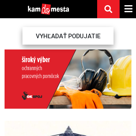
VYHĽADAŤ PODUJATIE
Previous
Next