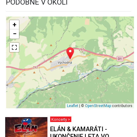
PODOBNÉ V OKOLÍ
+
−
Leaflet
| ©
OpenStreetMap
contributors
Koncerty >
ELÁN & KAMARÁTI -
UKONČENIE LETA VO