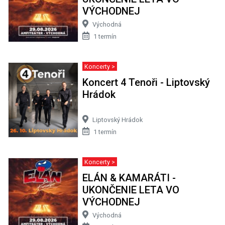
VÝCHODNEJ
Východná
1 termín
Koncerty >
Koncert 4 Tenoři - Liptovský
Hrádok
Liptovský Hrádok
1 termín
Koncerty >
ELÁN & KAMARÁTI -
UKONČENIE LETA VO
VÝCHODNEJ
Východná