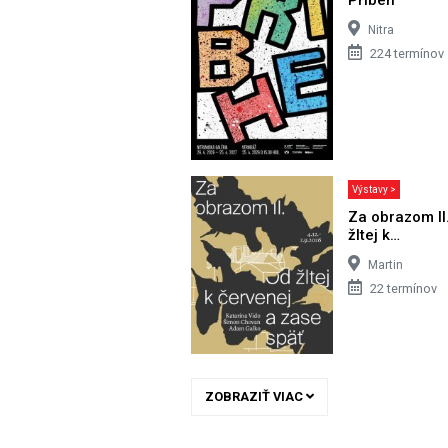
Nitra
224 termínov
Výstavy >
Za obrazom II
žltej k…
Martin
22 termínov
ZOBRAZIŤ VIAC