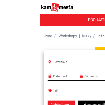
PODUJAT
Úvod
Workshopy
|
Kurzy
Inšp
Slovensko
V mojom okolí