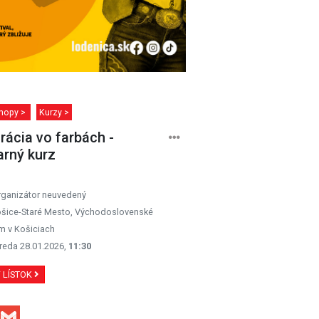
hopy >
Kurzy >
irácia vo farbách -
arný kurz
rganizátor neuvedený
šice-Staré Mesto, Východoslovenské
 v Košiciach
reda 28.01.2026,
11:30
Ť LÍSTOK
Facebook
Gmail