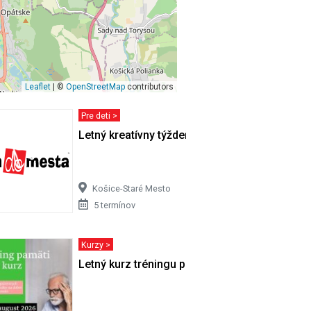
Leaflet
| ©
OpenStreetMap
contributors
Pre deti >
ikačných
Letný kreatívny týždeň
Košice-Staré Mesto
5 termínov
Kurzy >
ikačných
Letný kurz tréningu pamäti