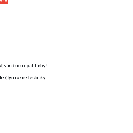
ať vás budú opäť farby!
e štyri rôzne techniky.