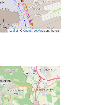
Leaflet
| ©
OpenStreetMap
contributors