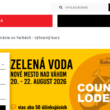
IA
irácia vo farbách - výtvarný kurz
Previous