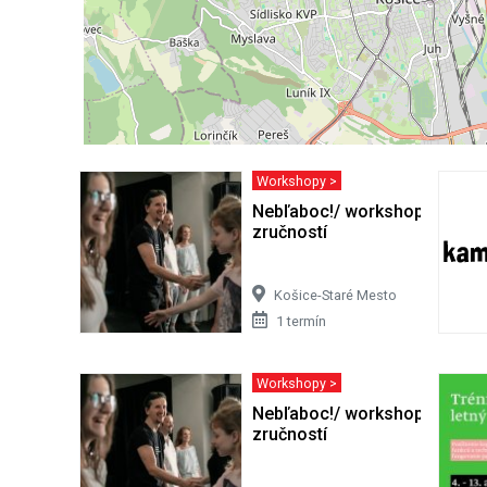
Workshopy >
Nebľaboc!/ workshop komun
zručností
Košice-Staré Mesto
1 termín
Workshopy >
Nebľaboc!/ workshop komun
zručností