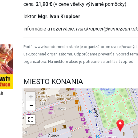
cena:
21
,90 €
(v cene všetky výtvarné pomôcky)
lektor:
Mgr. Ivan Krupicer
informácie a rezervácie:
ivan.krupicer@vsmuzeum.sk
Portál www.kamdomesta.sk nie je organizátorom uverejňovanýc
uskutočnené organizátormi. Odporúčame preveriť si vopred term
organizátora. Na niektoré akcie je potrebné sa prihlásiť vopred.
MIESTO KONANIA
ch
+
−