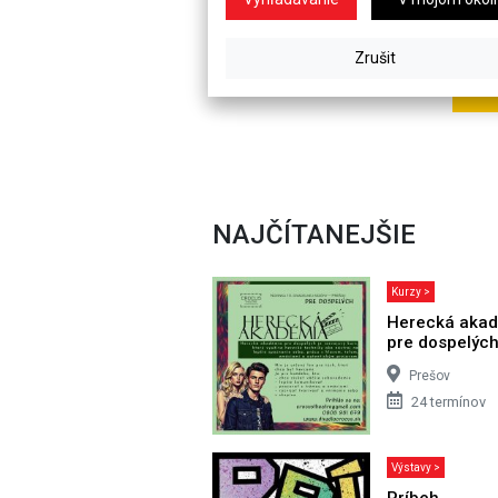
NAJČÍTANEJŠIE
Kurzy >
Herecká aka
pre dospelýc
Prešov
24 termínov
Výstavy >
Príbeh