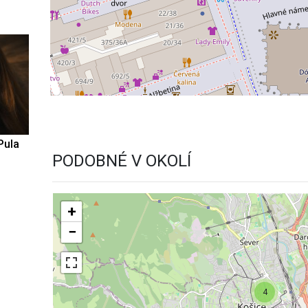
Pula
PODOBNÉ V OKOLÍ
+
−
4