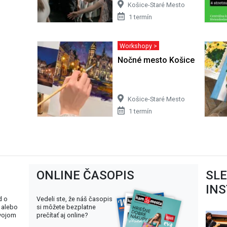
Košice-Staré Mesto
1 termín
Workshopy >
Nočné mesto Košice | Akryl
Košice-Staré Mesto
1 termín
ONLINE ČASOPIS
SL
IN
d o
Vedeli ste, že náš časopis
 alebo
si môžete bezplatne
svojom
prečítať aj online?