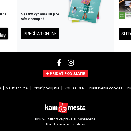
atne
Všetky vydania su pre
vás dostupné
PREČÍTAŤ ONLINE
SLE
PRIDAŤ PODUJATIE
y
Na stiahnutie
Pridať podujatie
VOP a GDPR
Nastavenia cookies
Na
©2026 Autorské práva sú vyhradené.
Brain:IT - Reliable IT solutions