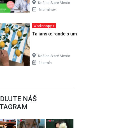
Košice-Staré Mesto
6 termínov
Workshopy >
Talianske rande s umením | Akryl
Košice-Staré Mesto
1 termín
EDUJTE NÁŠ
STAGRAM