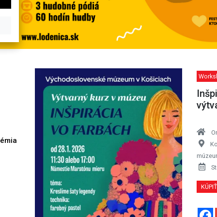
Works
Inšp
výtv
O
démia
Ko
h
múzeum
St
KÚPI