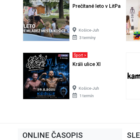
Prečítané leto v LitParku | Let
Košice-Juh
3 termíny
Šport >
Králi ulice XI
Košice-Juh
1 termín
ONLINE ČASOPIS
SL