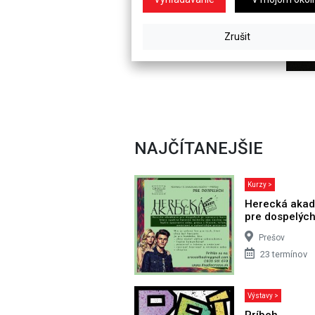
NAJČÍTANEJŠIE
Kurzy >
Herecká aka
pre dospelýc
Prešov
23 termínov
Výstavy >
Príbeh