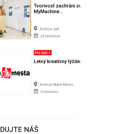
o v…
Tvorivosť zachráni svet - výstava
MyMachine…
Košice-Juh
23 termínov
Pre deti >
Letný kreatívny týždeň
Košice-Staré Mesto
5 termínov
EDUJTE NÁŠ