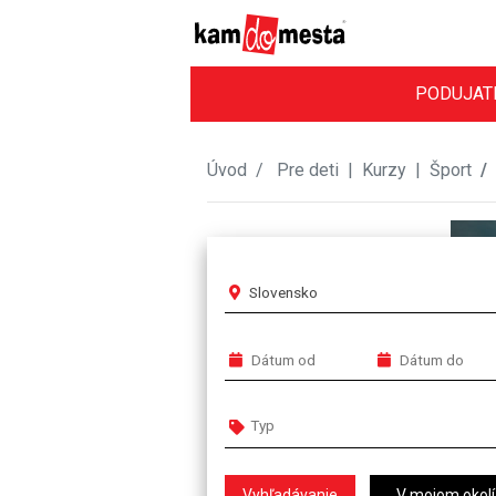
PODUJAT
Úvod
Pre deti
|
Kurzy
|
Šport
Slovensko
V mojom okolí