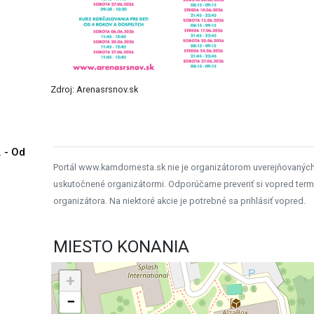
Zdroj: Arenasrsnov.sk
. - Od
Portál www.kamdomesta.sk nie je organizátorom uverejňovanýc
uskutočnené organizátormi. Odporúčame preveriť si vopred term
organizátora. Na niektoré akcie je potrebné sa prihlásiť vopred.
MIESTO KONANIA
+
−