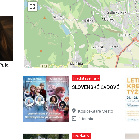
Pula
Predstavenia >
SLOVENSKÉ ĽADOVÉ KRÁĽO
Košice-Staré Mesto
1 termín
Pre deti >