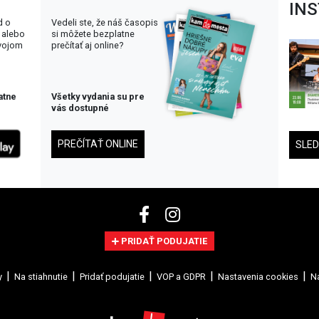
IN
d o
Vedeli ste, že náš časopis
 alebo
si môžete bezplatne
svojom
prečítať aj online?
atne
Všetky vydania su pre
vás dostupné
PREČÍTAŤ ONLINE
SLE
PRIDAŤ PODUJATIE
y
Na stiahnutie
Pridať podujatie
VOP a GDPR
Nastavenia cookies
Na