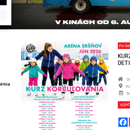
Pre de
KUR
DETI
O
démia
Ko
h
S
KÚPI