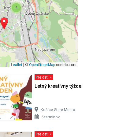
4
Leaflet
| ©
OpenStreetMap
contributors
Pre deti >
VSTVO
Letný kreatívny týždeň
Košice-Staré Mesto
5 termínov
Pre deti >