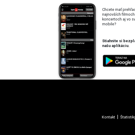
Chcete mať prehľa
najnovších filmoch
koncertoch aj vo 
mobile?
Stiahnite si bezpl
našu aplikáciu.
Kontakt
Štatistik