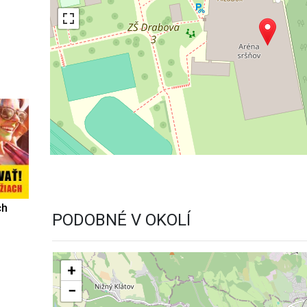
ch
PODOBNÉ V OKOLÍ
+
−