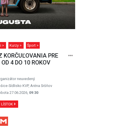
ti >
Kurzy >
Šport >
Z KORČUĽOVANIA PRE
 OD 4 DO 10 ROKOV
rganizátor neuvedený
šice-Sídlisko KVP, Aréna Sršňov
obota 27.06.2026,
09:30
Ť LÍSTOK
Facebook
Gmail