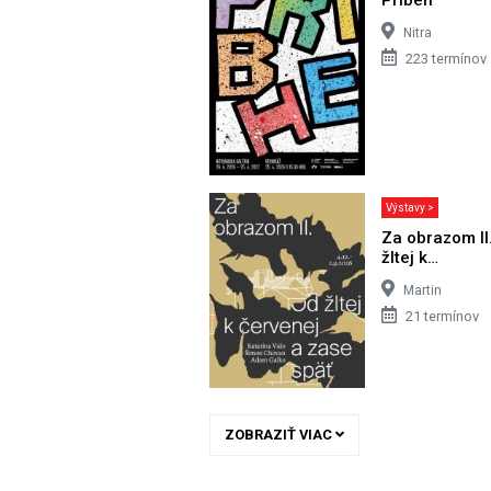
Nitra
223 termínov
Výstavy >
Za obrazom II
žltej k…
Martin
21 termínov
ZOBRAZIŤ VIAC