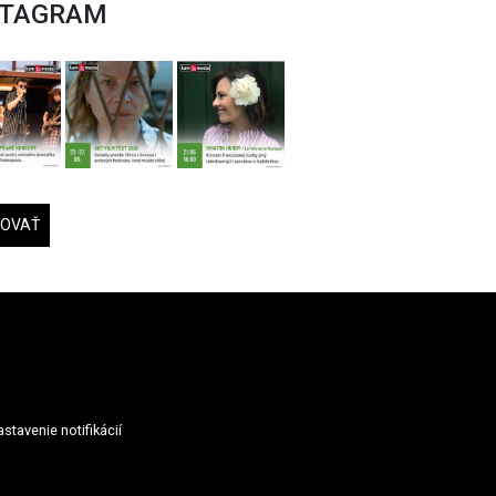
STAGRAM
DOVAŤ
stavenie notifikácií