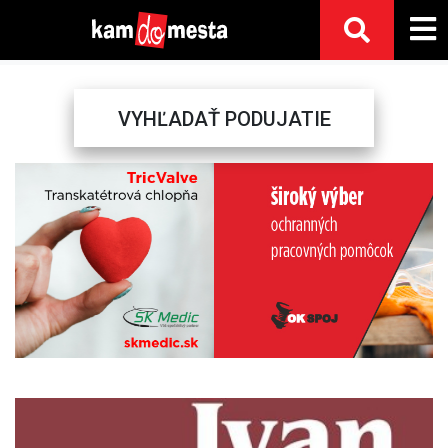
VYHĽADAŤ PODUJATIE
Previous
Next