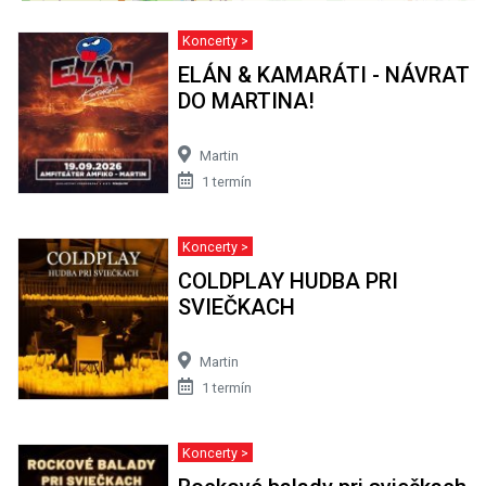
Koncerty >
ELÁN & KAMARÁTI - NÁVRAT
DO MARTINA!
Martin
1 termín
Koncerty >
COLDPLAY HUDBA PRI
SVIEČKACH
Martin
1 termín
Koncerty >