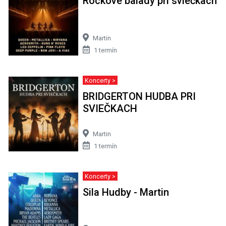
Rockové balady pri sviečkach
Martin
1 termín
Koncerty >
BRIDGERTON HUDBA PRI
SVIEČKACH
Martin
1 termín
Koncerty >
Sila Hudby - Martin