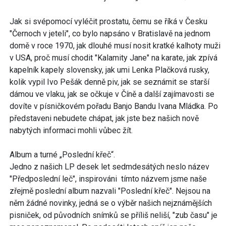
Jak si svépomocí vyléčit prostatu, čemu se říká v Česku
"Černoch v jeteli", co bylo napsáno v Bratislavě na jednom
domě v roce 1970, jak dlouhé musí nosit kratké kalhoty muži
v USA, proč musí chodit "Kalamity Jane" na karate, jak zpívá
kapelník kapely slovensky, jak umi Lenka Plačková rusky,
kolik vypil Ivo Pešák denně piv, jak se seznámit se starší
dámou ve vlaku, jak se očkuje v Číně a další zajímavosti se
dovíte v písničkovém pořadu Banjo Bandu Ivana Mládka. Po
představeni nebudete chápat, jak jste bez našich nově
nabytých informaci mohli vůbec žít.
Album a turné „Poslední křeč“.
Jedno z našich LP desek let sedmdesátých neslo název
"Předposlední leč", inspirováni tímto názvem jsme naše
zřejmě poslední album nazvali "Poslední křeč". Nejsou na
něm žádné novinky, jedná se o výběr našich nejznámějších
pisniček, od původních snímků se příliš neliší, "zub času" je