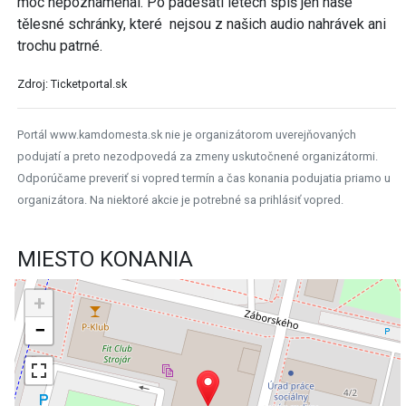
moc nepoznamenal. Po padesáti letech spíš jen naše
tělesné schránky, které nejsou z našich audio nahrávek ani
trochu patrné.
Zdroj: Ticketportal.sk
Portál www.kamdomesta.sk nie je organizátorom uverejňovaných
podujatí a preto nezodpovedá za zmeny uskutočnené organizátormi.
Odporúčame preveriť si vopred termín a čas konania podujatia priamo u
organizátora. Na niektoré akcie je potrebné sa prihlásiť vopred.
MIESTO KONANIA
+
−