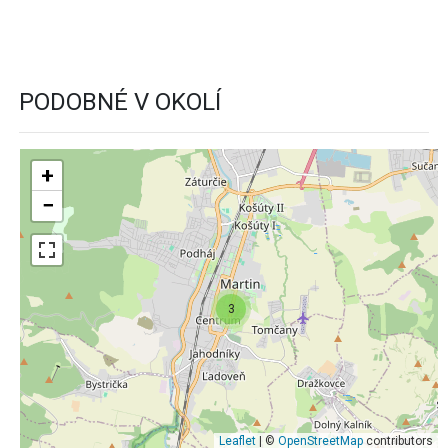
PODOBNÉ V OKOLÍ
+
−
3
Leaflet
| ©
OpenStreetMap
contributors