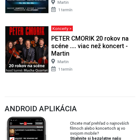
Martin
1 termín
Koncerty >
PETER CMORIK 20 rokov na
scéne .... viac než koncert -
Martin
Martin
1 termín
ANDROID APLIKÁCIA
Chcete mať prehľad o najnovších
filmoch alebo koncertoch aj vo
svojom mobile?
Stiahnite si bezplatne našu