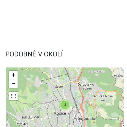
PODOBNÉ V OKOLÍ
+
−
4