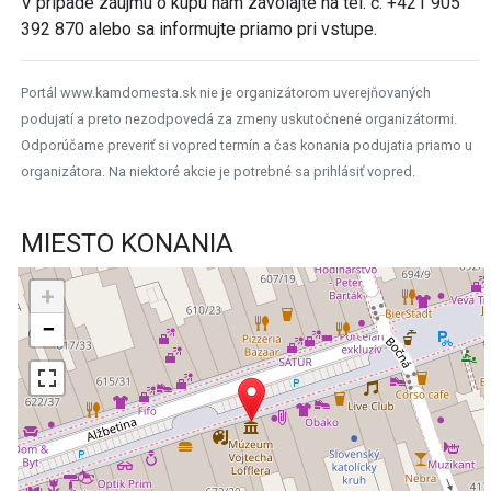
V prípade záujmu o kúpu nám zavolajte na tel. č. +421 905
392 870 alebo sa informujte priamo pri vstupe.
Portál www.kamdomesta.sk nie je organizátorom uverejňovaných
podujatí a preto nezodpovedá za zmeny uskutočnené organizátormi.
Odporúčame preveriť si vopred termín a čas konania podujatia priamo u
organizátora. Na niektoré akcie je potrebné sa prihlásiť vopred.
MIESTO KONANIA
+
−