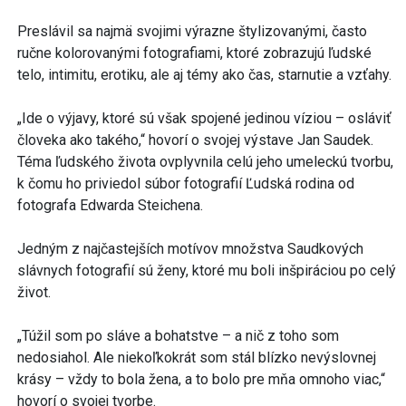
Preslávil sa najmä svojimi výrazne štylizovanými, často
ručne kolorovanými fotografiami, ktoré zobrazujú ľudské
telo, intimitu, erotiku, ale aj témy ako čas, starnutie a vzťahy.
„Ide o výjavy, ktoré sú však spojené jedinou víziou – osláviť
človeka ako takého,“ hovorí o svojej výstave Jan Saudek.
Téma ľudského života ovplyvnila celú jeho umeleckú tvorbu,
k čomu ho priviedol súbor fotografií Ľudská rodina od
fotografa Edwarda Steichena.
Jedným z najčastejších motívov množstva Saudkových
slávnych fotografií sú ženy, ktoré mu boli inšpiráciou po celý
život.
„Túžil som po sláve a bohatstve – a nič z toho som
nedosiahol. Ale niekoľkokrát som stál blízko nevýslovnej
krásy – vždy to bola žena, a to bolo pre mňa omnoho viac,“
hovorí o svojej tvorbe.