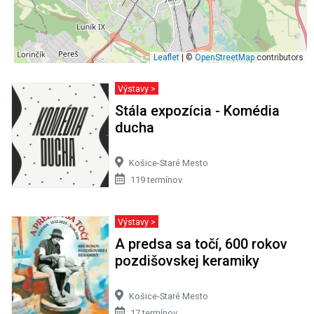
Leaflet
| ©
OpenStreetMap
contributors
Výstavy >
Stála expozícia - Komédia
ducha
Košice-Staré Mesto
119 termínov
Výstavy >
A predsa sa točí, 600 rokov
pozdišovskej keramiky
Košice-Staré Mesto
17 termínov