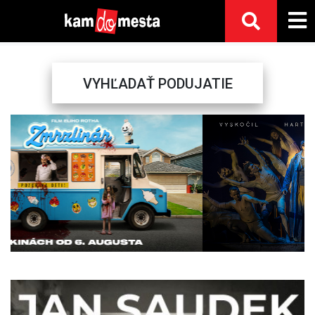
VYHĽADAŤ PODUJATIE
Previous
Next