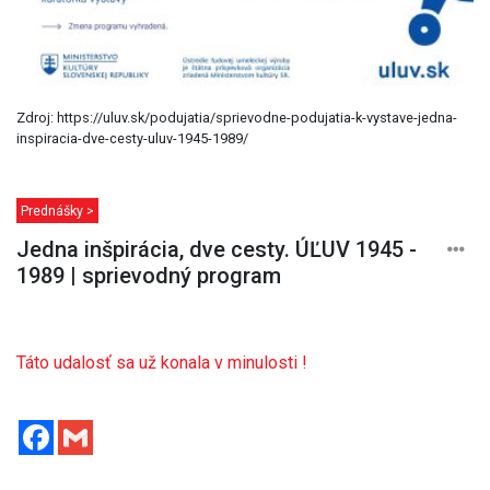
Zdroj: https://uluv.sk/podujatia/sprievodne-podujatia-k-vystave-jedna-
inspiracia-dve-cesty-uluv-1945-1989/
Prednášky >
Jedna inšpirácia, dve cesty. ÚĽUV 1945 -
1989 | sprievodný program
Táto udalosť sa už konala v minulosti !
Facebook
Gmail