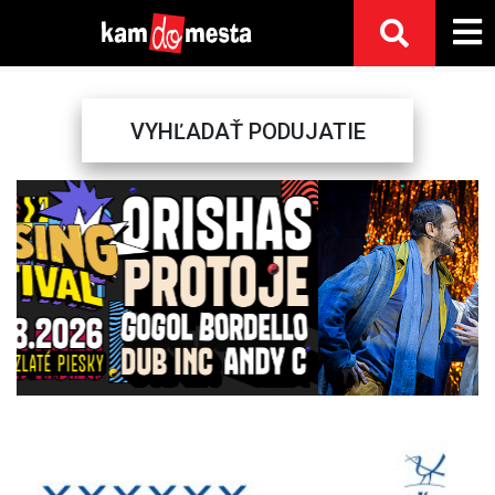
VYHĽADAŤ PODUJATIE
Previous
Next