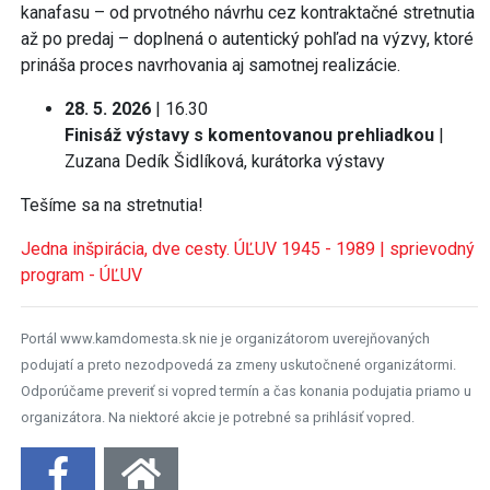
kanafasu – od prvotného návrhu cez kontraktačné stretnutia
až po predaj – doplnená o autentický pohľad na výzvy, ktoré
prináša proces navrhovania aj samotnej realizácie.
28. 5. 2026
| 16.30
Finisáž výstavy s komentovanou prehliadkou
|
Zuzana Dedík Šidlíková, kurátorka výstavy
Tešíme sa na stretnutia!
Jedna inšpirácia, dve cesty. ÚĽUV 1945 - 1989 | sprievodný
program - ÚĽUV
Portál www.kamdomesta.sk nie je organizátorom uverejňovaných
podujatí a preto nezodpovedá za zmeny uskutočnené organizátormi.
Odporúčame preveriť si vopred termín a čas konania podujatia priamo u
organizátora. Na niektoré akcie je potrebné sa prihlásiť vopred.