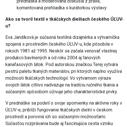
prednáška a moderovaná diskusia z praxe,
komentovaná prehliadka s kurátorkou výstavy
Ako sa tvoril textil v tkáčskych dielňach českého ÚĽUV-
u?
Eva Jandíková je súčasná textilná dizajnérka a výtvarníčka
spojená s prostredím českého ÚĽUV-u, kde pôsobila v
rokoch 1981 až 1995. Neskôr sa začala venovať vlastnej
produkcii bavlnených a od roku 2004 aj ľanových
kanafasových látok. Pod autorskou značkou Terej vytvára
pestrú paletu tkaných materiálov, pri ktorých naplno využíva
možnosti tkáčskych technológií. Vo výtvarnom výraze
svojich látok citlivo nadväzuje na tradíciu ručného tkania a
súčasným spôsobom oživuje jeho charakteristické prvky.
V prednáške sa podelí o svoje spomienky na aktívne roky v
ÚĽUV-e, priblíži fungovanie tkáčskych dielní v českom
prostredí a porovná ich so súčasnými možnosťami.
Súčasťou rozprávania bude aj fascinujúca cesta vzniku