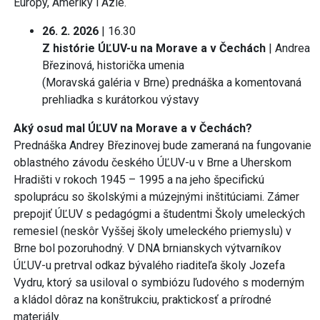
Európy, Ameriky i Ázie.
26. 2. 2026
| 16.30
Z histórie ÚĽUV-u na Morave a v Čechách
| Andrea
Březinová, historička umenia
(Moravská galéria v Brne) prednáška a komentovaná
prehliadka s kurátorkou výstavy
Aký osud mal ÚĽUV na Morave a v Čechách?
Prednáška Andrey Březinovej bude zameraná na fungovanie
oblastného závodu českého ÚĽUV-u v Brne a Uherskom
Hradišti v rokoch 1945 – 1995 a na jeho špecifickú
spoluprácu so školskými a múzejnými inštitúciami. Zámer
prepojiť ÚĽUV s pedagógmi a študentmi Školy umeleckých
remesiel (neskôr Vyššej školy umeleckého priemyslu) v
Brne bol pozoruhodný. V DNA brnianskych výtvarníkov
ÚĽUV-u pretrval odkaz bývalého riaditeľa školy Jozefa
Vydru, ktorý sa usiloval o symbiózu ľudového s moderným
a kládol dôraz na konštrukciu, praktickosť a prírodné
materiály.