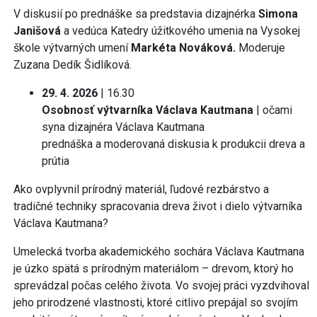
V diskusií po prednáške sa predstavia dizajnérka
Simona
Janišová
a vedúca Katedry úžitkového umenia na Vysokej
škole výtvarných umení
Markéta Nováková.
Moderuje
Zuzana Dedík Šidlíková.
29. 4. 2026
| 16.30
Osobnosť výtvarníka Václava Kautmana
| očami
syna dizajnéra Václava Kautmana
prednáška a moderovaná diskusia k produkcii dreva a
prútia
Ako ovplyvnil prírodný materiál, ľudové rezbárstvo a
tradičné techniky spracovania dreva život i dielo výtvarníka
Václava Kautmana?
Umelecká tvorba akademického sochára Václava Kautmana
je úzko spätá s prírodným materiálom – drevom, ktorý ho
sprevádzal počas celého života. Vo svojej práci vyzdvihoval
jeho prirodzené vlastnosti, ktoré citlivo prepájal so svojím