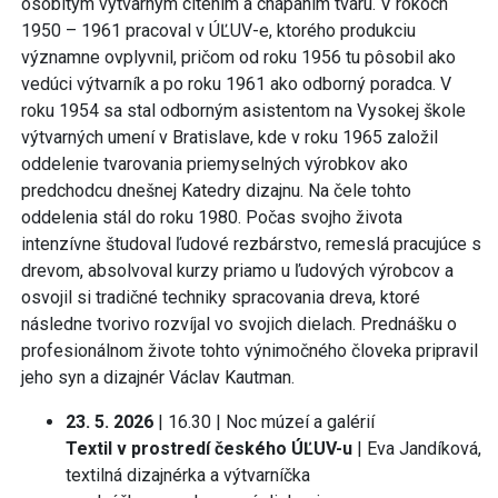
osobitým výtvarným cítením a chápaním tvaru. V rokoch
1950 – 1961 pracoval v ÚĽUV-e, ktorého produkciu
významne ovplyvnil, pričom od roku 1956 tu pôsobil ako
vedúci výtvarník a po roku 1961 ako odborný poradca. V
roku 1954 sa stal odborným asistentom na Vysokej škole
výtvarných umení v Bratislave, kde v roku 1965 založil
oddelenie tvarovania priemyselných výrobkov ako
predchodcu dnešnej Katedry dizajnu. Na čele tohto
oddelenia stál do roku 1980. Počas svojho života
intenzívne študoval ľudové rezbárstvo, remeslá pracujúce s
drevom, absolvoval kurzy priamo u ľudových výrobcov a
osvojil si tradičné techniky spracovania dreva, ktoré
následne tvorivo rozvíjal vo svojich dielach. Prednášku o
profesionálnom živote tohto výnimočného človeka pripravil
jeho syn a dizajnér Václav Kautman.
23. 5. 2026
| 16.30 | Noc múzeí a galérií
Textil v prostredí českého ÚĽUV-u
| Eva Jandíková,
textilná dizajnérka a výtvarníčka