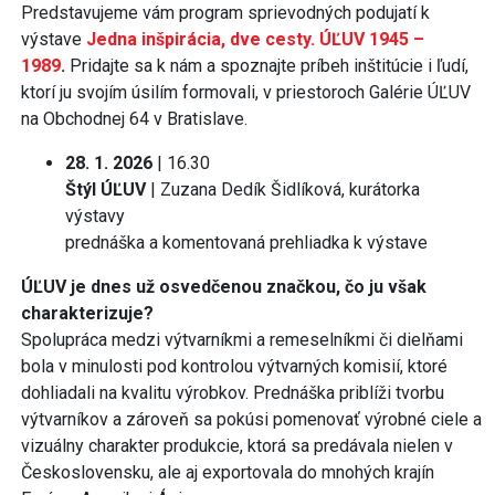
Predstavujeme vám program sprievodných podujatí k
výstave
Jedna inšpirácia, dve cesty. ÚĽUV 1945 –
1989
.
Pridajte sa k nám a spoznajte príbeh inštitúcie i ľudí,
ktorí ju svojím úsilím formovali, v priestoroch Galérie ÚĽUV
na Obchodnej 64 v Bratislave.
28. 1. 2026
| 16.30
Štýl ÚĽUV
| Zuzana Dedík Šidlíková, kurátorka
výstavy
prednáška a komentovaná prehliadka k výstave
ÚĽUV je dnes už osvedčenou značkou, čo ju však
charakterizuje?
Spolupráca medzi výtvarníkmi a remeselníkmi či dielňami
bola v minulosti pod kontrolou výtvarných komisií, ktoré
dohliadali na kvalitu výrobkov. Prednáška priblíži tvorbu
výtvarníkov a zároveň sa pokúsi pomenovať výrobné ciele a
vizuálny charakter produkcie, ktorá sa predávala nielen v
Československu, ale aj exportovala do mnohých krajín