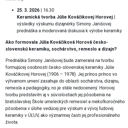
25. 3. 2026
| 16.30
Keramická tvorba Júlie Kováčikovej Horovej
|
výsledky výskumu dizajnérky Simony Janišovej
prednáška a moderovaná diskusia k výrobe keramiky
Ako formovala Júlia Kováčiková Horová česko-
slovenskú keramiku, sochárstvo, remeslo a dizajn?
Prednáška Simony Janišovej bude zameraná na tvorbu
formujúcej osobnosti česko-slovenskej keramiky Júlie
Kováčikovej Horovej (1906 – 1978). Jej prínos prínos vo
výtvarnom umení zasahuje do oblasti sochárstva, dizajnu,
remesla a pedagogiky, no je stále nedocenený. Horovej
tvorbu predstavím aj v súvislostiach jej pôsobenia na
bratislavskej Škole umeleckých remesiel a niekoľkoročného
pôsobenia v úlohe vedúcej pre výskum a vývoj ľudovej
keramiky v ÚĽUV, ako významnej časti jej profesionálneho
života.