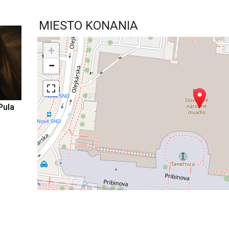
MIESTO KONANIA
+
−
Pula