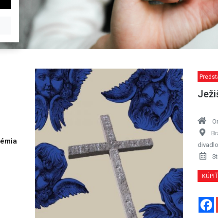
Predst
Ježi
O
Br
démia
divadl
h
St
KÚPI