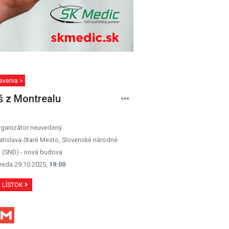
avenia >
š z Montrealu
rganizátor neuvedený
atislava-Staré Mesto, Slovenské národné
o (SND) - nová budova
reda 29.10.2025,
19:00
Ť LÍSTOK
Facebook
Gmail