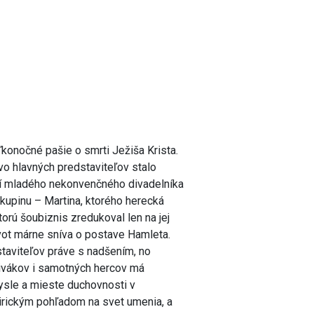
konočné pašie o smrti Ježiša Krista.
vo hlavných predstaviteľov stalo
ví mladého nekonvenčného divadelníka
skupinu – Martina, ktorého herecká
torú šoubiznis zredukoval len na jej
ivot márne sníva o postave Hamleta.
staviteľov práve s nadšením, no
divákov i samotných hercov má
ysle a mieste duchovnosti v
irickým pohľadom na svet umenia, a