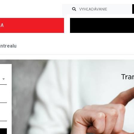
IA
ntrealu
Previous