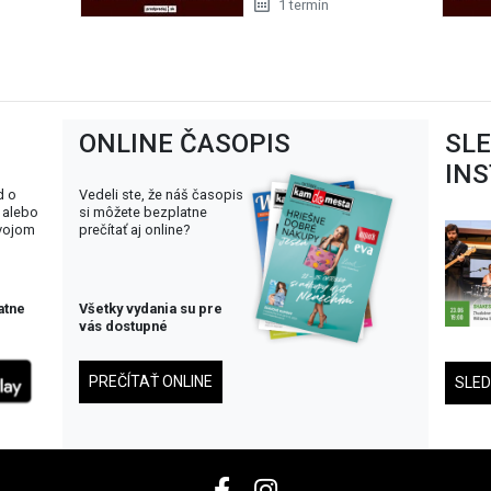
1 termín
ONLINE ČASOPIS
SL
IN
d o
Vedeli ste, že náš časopis
 alebo
si môžete bezplatne
svojom
prečítať aj online?
atne
Všetky vydania su pre
vás dostupné
PREČÍTAŤ ONLINE
SLE