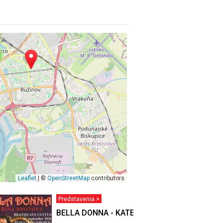
Leaflet
| ©
OpenStreetMap
contributors
Predstavenia >
BELLA DONNA - KATEŘINA BROŽOVÁ