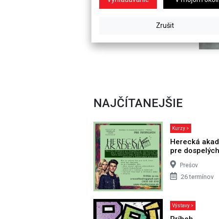
NAJČÍTANEJŠIE
Kurzy >
Herecká aka
pre dospelýc
Prešov
26 termínov
Výstavy >
Príbeh