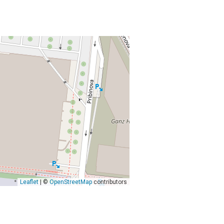
Leaflet
| ©
OpenStreetMap
contributors