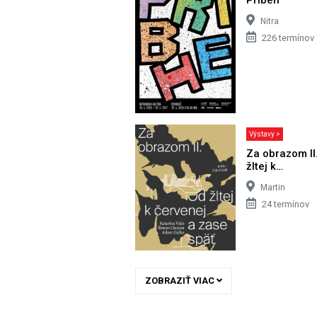
Nitra
226 termínov
Výstavy >
Za obrazom II
žltej k…
Martin
24 termínov
ZOBRAZIŤ VIAC