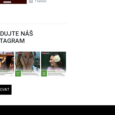
1 termín
EDUJTE NÁŠ
STAGRAM
DOVAŤ