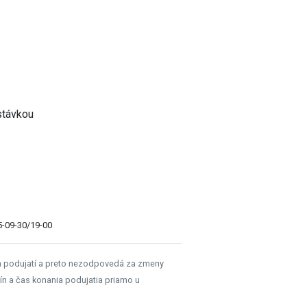
stávkou
5-09-30/19-00
h podujatí a preto nezodpovedá za zmeny
ín a čas konania podujatia priamo u