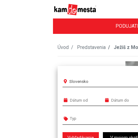
PODUJAT
Úvod
Predstavenia
Ježiš z Mo
Slovensko
V mojom okolí