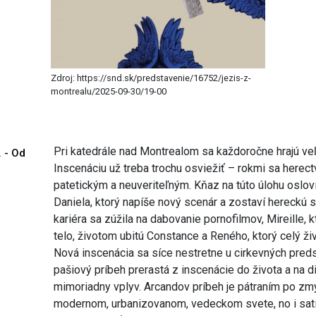
Zdroj: https://snd.sk/predstavenie/16752/jezis-z-
montrealu/2025-09-30/19-00
Pri katedrále nad Montrealom sa každoročne hrajú veľ
. - Od
Inscenáciu už treba trochu osviežiť – rokmi sa herect
patetickým a neuveriteľným. Kňaz na túto úlohu oslo
Daniela, ktorý napíše nový scenár a zostaví hereckú 
kariéra sa zúžila na dabovanie pornofilmov, Mireille, k
telo, životom ubitú Constance a Reného, ktorý celý ž
Nová inscenácia sa síce nestretne u cirkevných pred
pašiový príbeh prerastá z inscenácie do života a na 
mimoriadny vplyv. Arcandov príbeh je pátraním po zm
modernom, urbanizovanom, vedeckom svete, no i sat