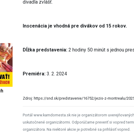
divadla zvlášť.
Inscenácia je vhodná pre divákov od 15 rokov.
Dĺžka predstavenia:
2 hodiny 50 minút s jednou pre
Premiéra:
3. 2. 2024
ch
Zdroj: https://snd.sk/predstavenie/16752/jezis-z-montrealu/202
Portál www.kamdomesta.sk nie je organizátorom uverejňovanýc
uskutočnené organizátormi. Odporúčame preveriť si vopred term
organizátora. Na niektoré akcie je potrebné sa prihlásiť vopred.