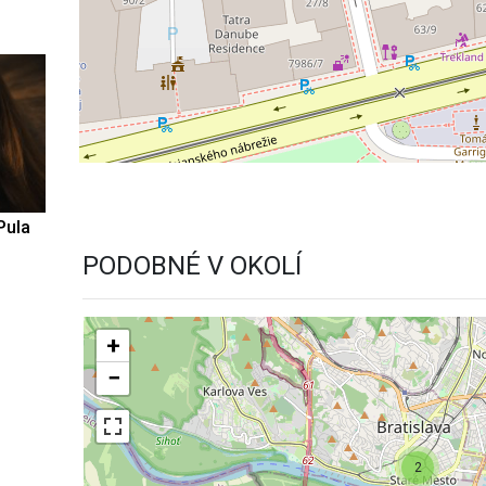
Pula
PODOBNÉ V OKOLÍ
+
−
2