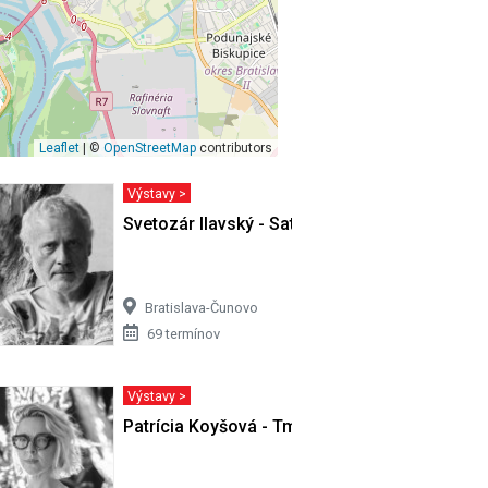
Leaflet
| ©
OpenStreetMap
contributors
Výstavy >
ivota…
Svetozár Ilavský - Satori v Cíferi II
Bratislava-Čunovo
69 termínov
Výstavy >
Patrícia Koyšová - Tmy sa nemusíš báť