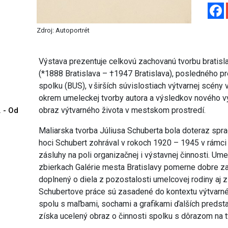
Zdroj: Autoportrét
Výstava prezentuje celkovú zachovanú tvorbu bratisl
(*1888 Bratislava – †1947 Bratislava), posledného 
spolku (BUS), v širších súvislostiach výtvarnej scény 
okrem umeleckej tvorby autora a výsledkov nového 
obraz výtvarného života v mestskom prostredí.
. - Od
Maliarska tvorba Júliusa Schuberta bola doteraz spra
hoci Schubert zohrával v rokoch 1920 – 1945 v rámc
zásluhy na poli organizačnej i výstavnej činnosti. Um
zbierkach Galérie mesta Bratislavy pomerne dobre za
doplnený o diela z pozostalosti umelcovej rodiny aj z
Schubertove práce sú zasadené do kontextu výtvarnéh
spolu s maľbami, sochami a grafikami ďalších predsta
získa ucelený obraz o činnosti spolku s dôrazom na t