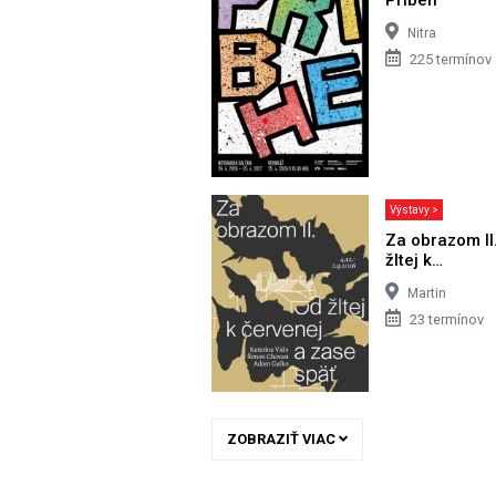
Nitra
225 termínov
Výstavy >
Za obrazom II
žltej k…
Martin
23 termínov
ZOBRAZIŤ VIAC