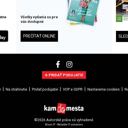
atne
Všetky vydania su pre
vás dostupné
PREČÍTAŤ ONLINE
SLE
PRIDAŤ PODUJATIE
y
Na stiahnutie
Pridať podujatie
VOP a GDPR
Nastavenia cookies
Na
©2026 Autorské práva sú vyhradené.
Brain:IT - Reliable IT solutions