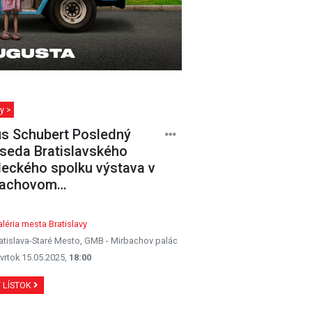
y >
us Schubert Posledný
seda Bratislavského
eckého spolku výstava v
bachovom…
léria mesta Bratislavy
atislava-Staré Mesto, GMB - Mirbachov palác
vrtok 15.05.2025,
18:00
Ť LÍSTOK