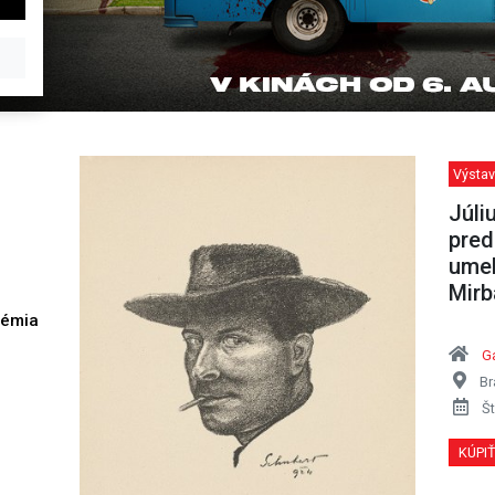
Výstav
Júli
pred
umel
Mir
démia
h
Ga
Br
Št
KÚPI