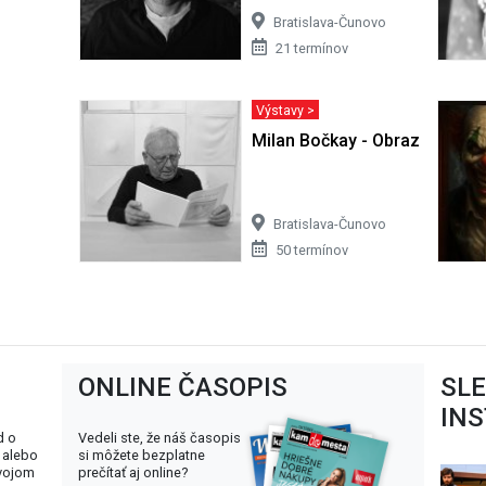
Bratislava-Čunovo
21 termínov
Výstavy >
Milan Bočkay - Obrazy
Bratislava-Čunovo
50 termínov
ONLINE ČASOPIS
SL
IN
d o
Vedeli ste, že náš časopis
 alebo
si môžete bezplatne
svojom
prečítať aj online?