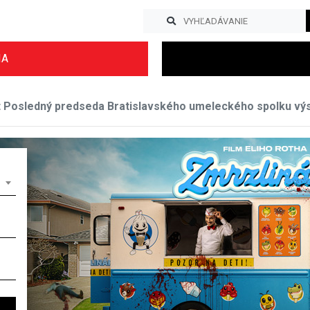
IA
t Posledný predseda Bratislavského umeleckého spolku vý
Previous