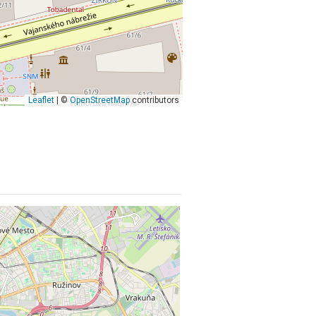
Leaflet
| ©
OpenStreetMap
contributors