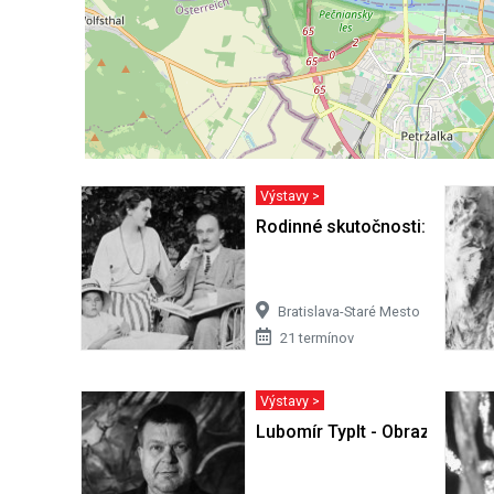
Výstavy >
Rodinné skutočnosti: Obraz ž
Bratislava-Staré Mesto
21 termínov
Výstavy >
Lubomír Typlt - Obrazy