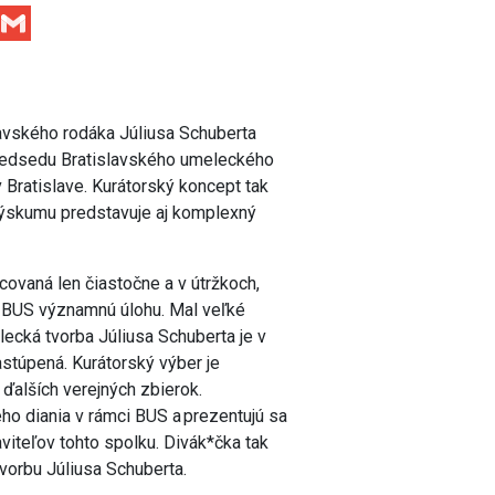
Facebook
Gmail
avského rodáka Júliusa Schuberta
predsedu Bratislavského umeleckého
v Bratislave. Kurátorský koncept tak
výskumu predstavuje aj komplexný
covaná len čiastočne a v útržkoch,
i BUS významnú úlohu. Mal veľké
elecká tvorba Júliusa Schuberta je v
stúpená. Kurátorský výber je
 ďalších verejných zbierok.
o diania v rámci BUS a prezentujú sa
viteľov tohto spolku. Divák*čka tak
vorbu Júliusa Schuberta.