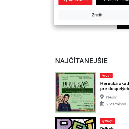
NAJČÍTANEJŠIE
Kurzy >
Herecká aka
pre dospelýc
Prešov
25 termínov
Výstavy >
Príbeh