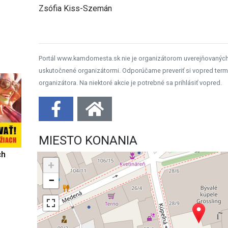
Zsófia Kiss-Szemán
Portál www.kamdomesta.sk nie je organizátorom uverejňovanýc
uskutočnené organizátormi. Odporúčame preveriť si vopred term
organizátora. Na niektoré akcie je potrebné sa prihlásiť vopred.
MIESTO KONANIA
ch
+
−