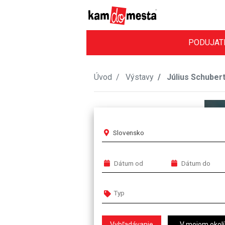
PODUJAT
Úvod
Výstavy
Július Schuber
Slovensko
V mojom okolí