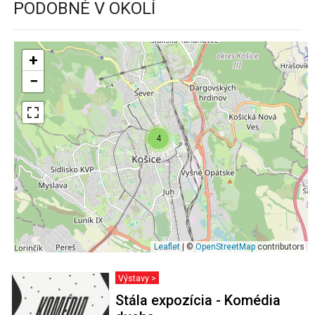
PODOBNÉ V OKOLÍ
+
−
4
Leaflet
| ©
OpenStreetMap
contributors
Výstavy >
Stála expozícia - Komédia