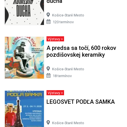
ducha
Košice-Staré Mesto
120 termínov
Výstavy >
A predsa sa točí, 600 rokov
pozdišovskej keramiky
Košice-Staré Mesto
18 termínov
Výstavy >
LEGOSVET PODĽA SAMKA
Košice-Staré Mesto