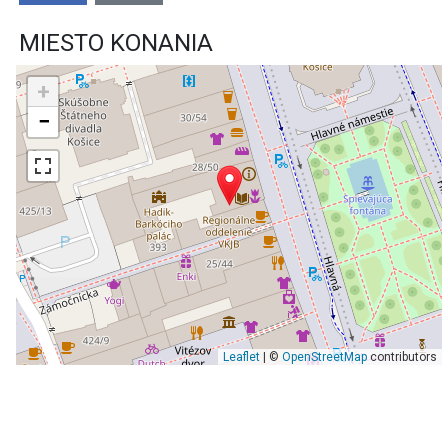
MIESTO KONANIA
+
−
Leaflet
| ©
OpenStreetMap
contributors