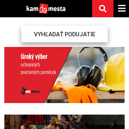
VYHĽADAŤ PODUJATIE
Previous
Next