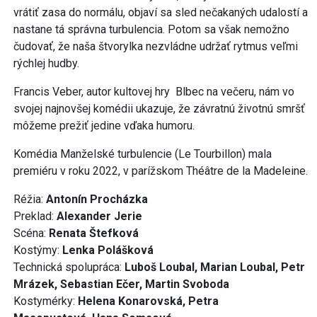
vrátiť zasa do normálu, objaví sa sled nečakaných udalostí a
nastane tá správna turbulencia. Potom sa však nemožno
čudovať, že naša štvorylka nezvládne udržať rytmus veľmi
rýchlej hudby.
Francis Veber, autor kultovej hry Blbec na večeru, nám vo
svojej najnovšej komédii ukazuje, že závratnú životnú smršť
môžeme prežiť jedine vďaka humoru.
Komédia Manželské turbulencie (Le Tourbillon) mala
premiéru v roku 2022, v parížskom Théâtre de la Madeleine.
Réžia:
Antonín Procházka
Preklad:
Alexander Jerie
Scéna:
Renata Štefková
Kostýmy:
Lenka Polášková
Technická spolupráca:
Luboš Loubal, Marian Loubal, Petr
Mrázek, Sebastian Ečer, Martin Svoboda
Kostymérky:
Helena Konarovská, Petra