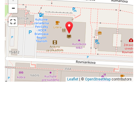
−
Leaflet
| ©
OpenStreetMap
contributors