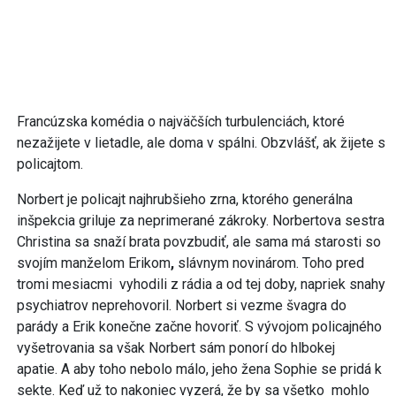
Francúzska komédia o najväčších turbulenciách, ktoré
nezažijete v lietadle, ale doma v spálni. Obzvlášť, ak žijete s
policajtom.
Norbert je policajt najhrubšieho zrna, ktorého generálna
inšpekcia griluje za neprimerané zákroky. Norbertova sestra
Christina sa snaží brata povzbudiť, ale sama má starosti so
svojím manželom Erikom
,
slávnym novinárom. Toho pred
tromi mesiacmi vyhodili z rádia a od tej doby, napriek snahy
psychiatrov neprehovoril. Norbert si vezme švagra do
parády a Erik konečne začne hovoriť. S vývojom policajného
vyšetrovania sa však Norbert sám ponorí do hlbokej
apatie. A aby toho nebolo málo, jeho žena Sophie se pridá k
sekte. Keď už to nakoniec vyzerá, že by sa všetko mohlo