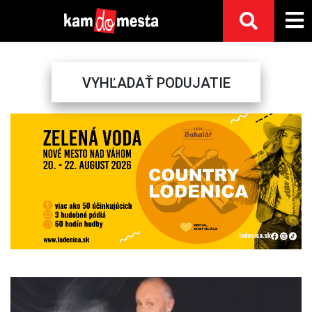
VYHĽADAŤ PODUJATIE
Previous
Next