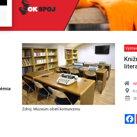
Výstav
Kniž
liter
M
démia
Ko
h
St
Zdroj: Múzeum obetí komunizmu