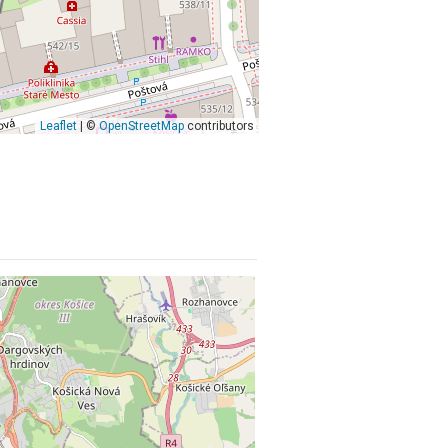
Leaflet
| ©
OpenStreetMap
contributors