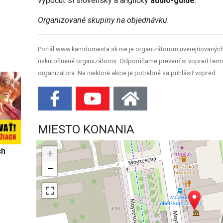
vypočuť si slovenský a anglický
audio-guide
.
Organizované skupiny na objednávku.
Portál www.kamdomesta.sk nie je organizátorom uverejňovanýc
uskutočnené organizátormi. Odporúčame preveriť si vopred term
organizátora. Na niektoré akcie je potrebné sa prihlásiť vopred.
MIESTO KONANIA
ch
+
−