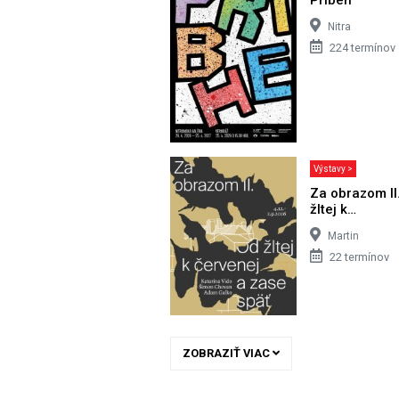
Nitra
224 termínov
Výstavy >
Za obrazom II
žltej k…
Martin
22 termínov
ZOBRAZIŤ VIAC