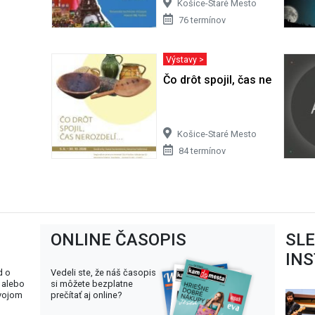
Košice-Staré Mesto
76 termínov
Výstavy >
Čo drôt spojil, čas nerozdelí
Košice-Staré Mesto
84 termínov
ONLINE ČASOPIS
SL
IN
d o
Vedeli ste, že náš časopis
 alebo
si môžete bezplatne
svojom
prečítať aj online?