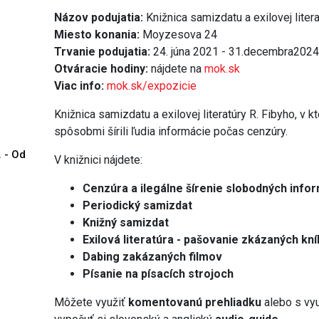
Názov podujatia:
Knižnica samizdatu a exilovej liter
Miesto konania:
Moyzesova 24
Trvanie podujatia:
24. júna 2021 - 31.decembra202
Otváracie hodiny:
nájdete na
mok.sk
Viac info:
mok.sk/expozicie
Knižnica samizdatu a exilovej literatúry R. Fibyho, v 
spôsobmi šírili ľudia informácie počas cenzúry.
. - Od
V knižnici nájdete:
Cenzúra a ilegálne šírenie slobodných infor
Periodický samizdat
Knižný samizdat
Exilová literatúra - pašovanie zkázaných k
Dabing zakázaných filmov
Písanie na písacích strojoch
Môžete využiť
komentovanú prehliadku
alebo s vy