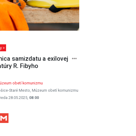
y >
nica samizdatu a exilovej
atúry R. Fibyho
úzeum obetí komunizmu
šice-Staré Mesto, Múzeum obetí komunizmu
reda 28.05.2025,
08:00
Facebook
Gmail