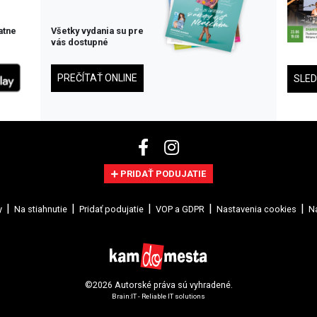
atne
Všetky vydania su pre
vás dostupné
PREČÍTAŤ ONLINE
SLE
PRIDAŤ PODUJATIE
y
Na stiahnutie
Pridať podujatie
VOP a GDPR
Nastavenia cookies
Na
©2026 Autorské práva sú vyhradené.
Brain:IT - Reliable IT solutions