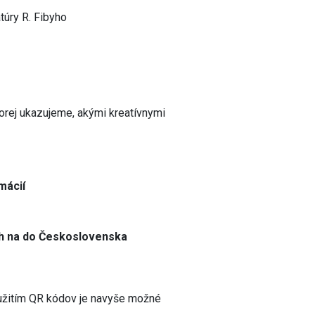
atúry R. Fibyho
4
ktorej ukazujeme, akými kreatívnymi
mácií
níh na do Československa
užitím QR kódov
je navyše možné