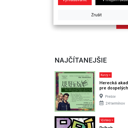
NAJČÍTANEJŠIE
Kurzy >
Herecká aka
pre dospelýc
Prešov
24 termínov
Výstavy >
Príbeh