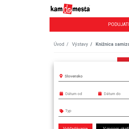
PODUJAT
Úvod
Výstavy
Knižnica samizda
Slovensko
V mojom okolí