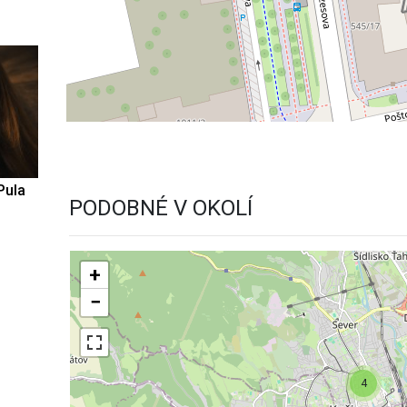
Pula
PODOBNÉ V OKOLÍ
+
−
4