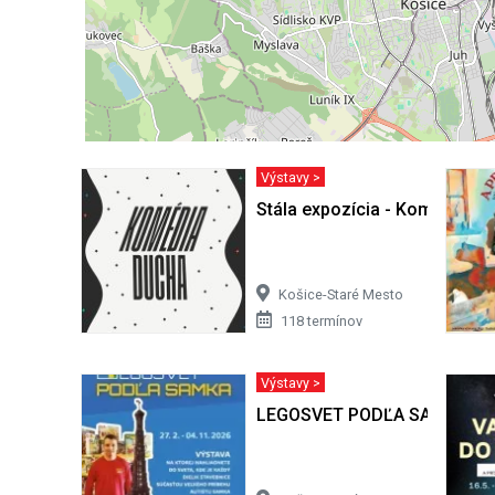
Výstavy >
Stála expozícia - Komédia d
Košice-Staré Mesto
118 termínov
Výstavy >
LEGOSVET PODĽA SAMKA