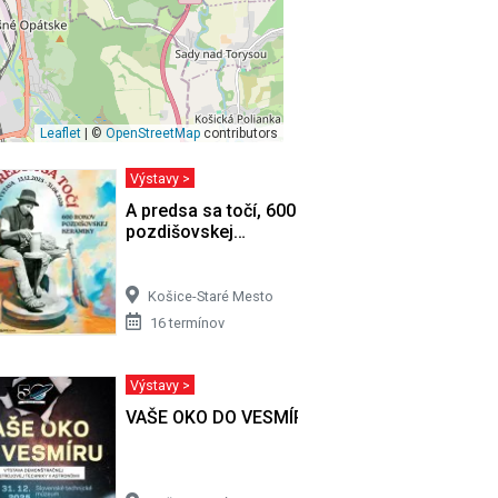
Leaflet
| ©
OpenStreetMap
contributors
Výstavy >
ucha
A predsa sa točí, 600 rokov
pozdišovskej…
Košice-Staré Mesto
16 termínov
Výstavy >
VAŠE OKO DO VESMÍRU