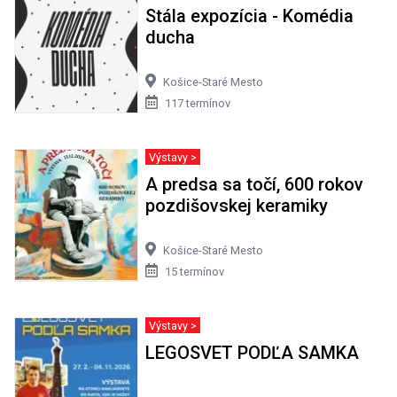
Stála expozícia - Komédia
ducha
Košice-Staré Mesto
117 termínov
Výstavy >
A predsa sa točí, 600 rokov
pozdišovskej keramiky
Košice-Staré Mesto
15 termínov
Výstavy >
LEGOSVET PODĽA SAMKA