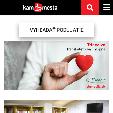
VYHĽADAŤ PODUJATIE
Previous
Next