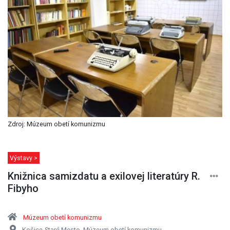
Zdroj: Múzeum obetí komunizmu
Výstavy >
Knižnica samizdatu a exilovej literatúry R.
Fibyho
Múzeum obetí komunizmu
Košice-Staré Mesto, Múzeum obetí komunizmu