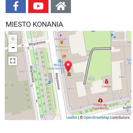
MIESTO KONANIA
+
−
Leaflet
| ©
OpenStreetMap
contributors