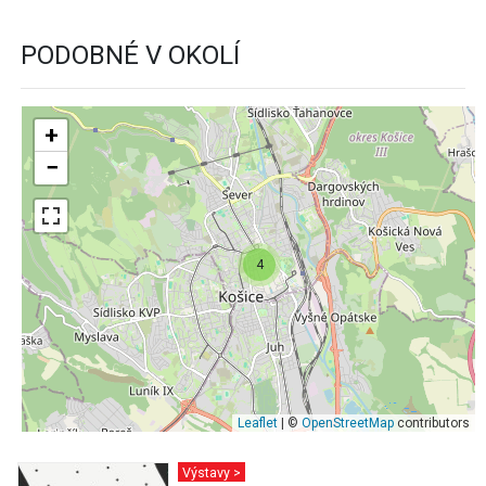
PODOBNÉ V OKOLÍ
+
−
4
Leaflet
| ©
OpenStreetMap
contributors
Výstavy >