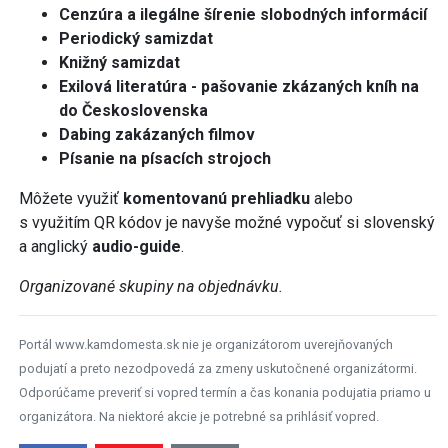
Cenzúra a ilegálne šírenie slobodných informácií
Periodický samizdat
Knižný samizdat
Exilová literatúra - pašovanie zkázaných kníh na
do Československa
Dabing zakázaných filmov
Písanie na písacích strojoch
Môžete využiť
komentovanú prehliadku
alebo
s využitím QR kódov
je navyše možné vypočuť si slovenský
a anglický
audio-guide
.
Organizované skupiny na objednávku.
Portál www.kamdomesta.sk nie je organizátorom uverejňovaných
podujatí a preto nezodpovedá za zmeny uskutočnené organizátormi.
Odporúčame preveriť si vopred termín a čas konania podujatia priamo u
organizátora. Na niektoré akcie je potrebné sa prihlásiť vopred.