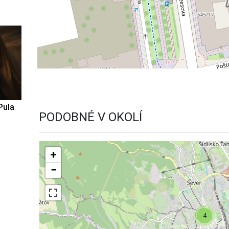
Pula
PODOBNÉ V OKOLÍ
+
−
4