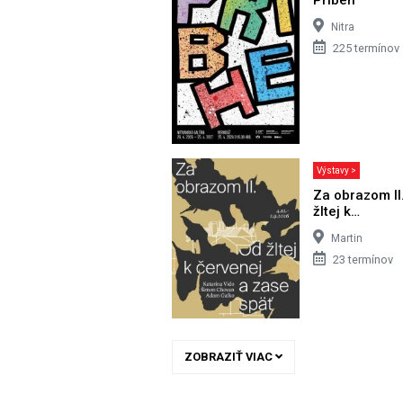
Nitra
225 termínov
Výstavy >
Za obrazom II
žltej k…
Martin
23 termínov
ZOBRAZIŤ VIAC