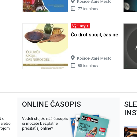
Košice-Staré Mesto
77 termínov
Výstavy >
Čo drôt spojil, čas nerozdelí
Košice-Staré Mesto
85 termínov
ONLINE ČASOPIS
SL
IN
d o
Vedeli ste, že náš časopis
 alebo
si môžete bezplatne
svojom
prečítať aj online?