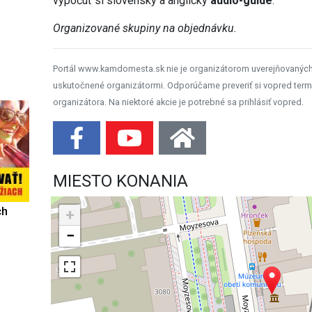
vypočuť si slovenský a anglický
audio-guide
.
Organizované skupiny na objednávku.
Portál www.kamdomesta.sk nie je organizátorom uverejňovanýc
uskutočnené organizátormi. Odporúčame preveriť si vopred term
organizátora. Na niektoré akcie je potrebné sa prihlásiť vopred.
MIESTO KONANIA
ch
+
−