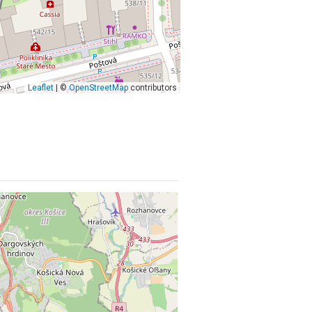
Leaflet
| ©
OpenStreetMap
contributors