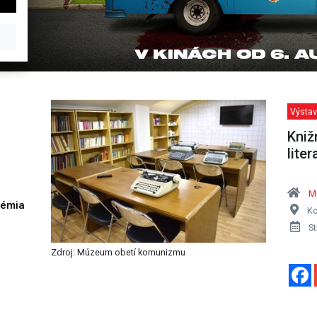
Výstav
Kniž
liter
M
démia
Ko
h
St
Zdroj: Múzeum obetí komunizmu