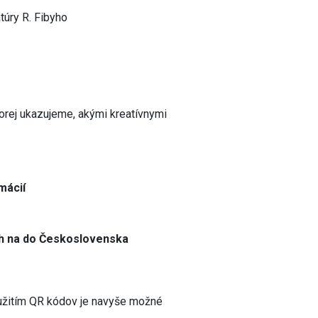
atúry R. Fibyho
4
ktorej ukazujeme, akými kreatívnymi
mácií
níh na do Československa
užitím QR kódov
je navyše možné