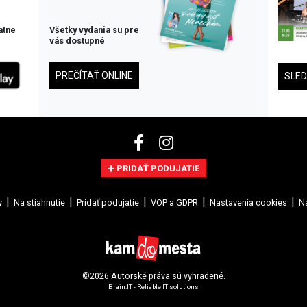
atne
Všetky vydania su pre
vás dostupné
PREČÍTAŤ ONLINE
SLE
PRIDAŤ PODUJATIE
y
Na stiahnutie
Pridať podujatie
VOP a GDPR
Nastavenia cookies
Na
©2026 Autorské práva sú vyhradené.
Brain:IT - Reliable IT solutions