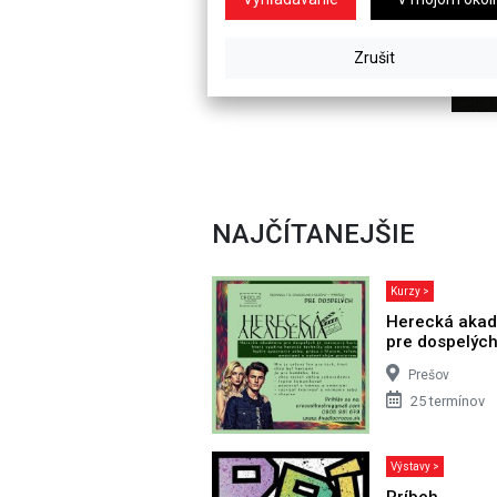
NAJČÍTANEJŠIE
Kurzy >
Herecká aka
pre dospelýc
Prešov
25 termínov
Výstavy >
Príbeh