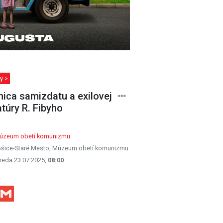
y >
nica samizdatu a exilovej
atúry R. Fibyho
úzeum obetí komunizmu
šice-Staré Mesto, Múzeum obetí komunizmu
reda 23.07.2025,
08:00
Facebook
Gmail