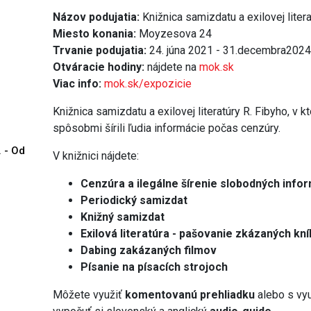
Názov podujatia:
Knižnica samizdatu a exilovej liter
Miesto konania:
Moyzesova 24
Trvanie podujatia:
24. júna 2021 - 31.decembra202
Otváracie hodiny:
nájdete na
mok.sk
Viac info:
mok.sk/expozicie
Knižnica samizdatu a exilovej literatúry R. Fibyho, v 
spôsobmi šírili ľudia informácie počas cenzúry.
. - Od
V knižnici nájdete:
Cenzúra a ilegálne šírenie slobodných infor
Periodický samizdat
Knižný samizdat
Exilová literatúra - pašovanie zkázaných k
Dabing zakázaných filmov
Písanie na písacích strojoch
Môžete využiť
komentovanú prehliadku
alebo s vy