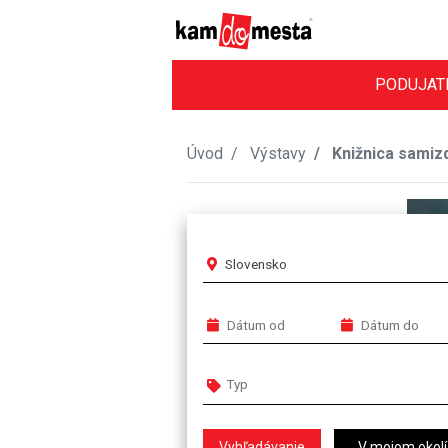
PODUJAT
Úvod
Výstavy
Knižnica samizda
Slovensko
V mojom okolí