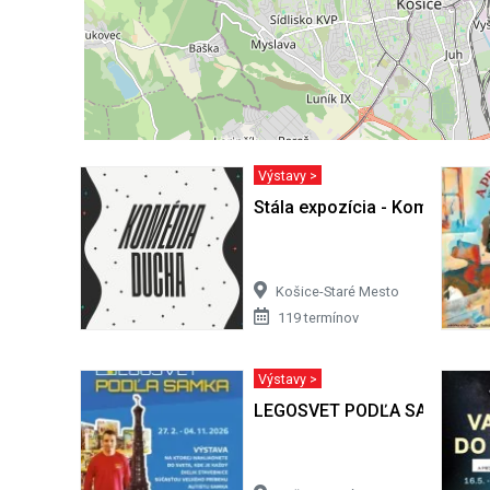
Výstavy >
Stála expozícia - Komédia d
Košice-Staré Mesto
119 termínov
Výstavy >
LEGOSVET PODĽA SAMKA