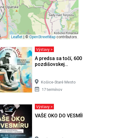
Leaflet
| ©
OpenStreetMap
contributors
Výstavy >
ucha
A predsa sa točí, 600 rokov
pozdišovskej…
Košice-Staré Mesto
17 termínov
Výstavy >
VAŠE OKO DO VESMÍRU