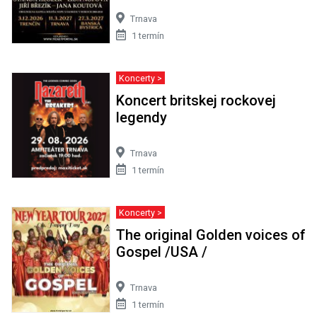
Trnava
1 termín
Koncerty >
Koncert britskej rockovej
legendy
Trnava
1 termín
Koncerty >
The original Golden voices of
Gospel /USA /
Trnava
1 termín