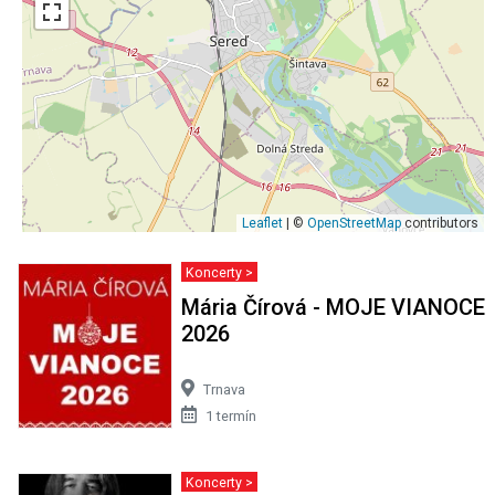
Leaflet
| ©
OpenStreetMap
contributors
Koncerty >
Mária Čírová - MOJE VIANOCE
2026
Trnava
1 termín
Koncerty >