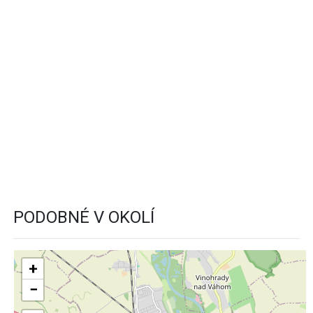
PODOBNÉ V OKOLÍ
+
−