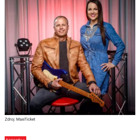
Zdroj: MaxiTicket
Koncerty >