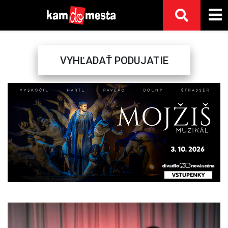
VYHĽADAŤ PODUJATIE
Previous
Next