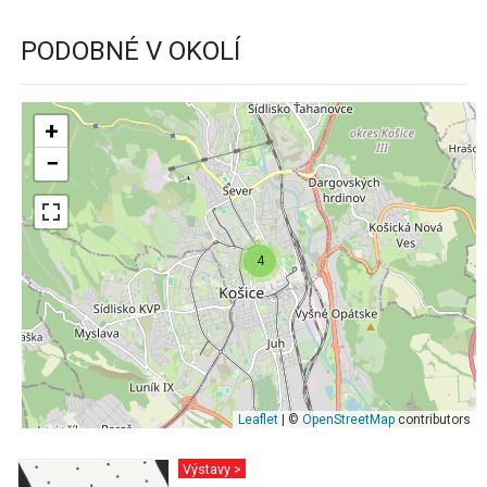
PODOBNÉ V OKOLÍ
+
−
4
Leaflet
| ©
OpenStreetMap
contributors
Výstavy >