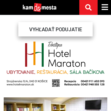
VYHĽADAŤ PODUJATIE
Previous
Next