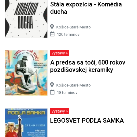
Stála expozícia - Komédia
ducha
Košice-Staré Mesto
120 termínov
Výstavy >
A predsa sa točí, 600 rokov
pozdišovskej keramiky
Košice-Staré Mesto
18 termínov
Výstavy >
LEGOSVET PODĽA SAMKA