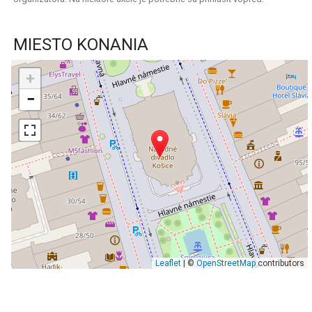
MIESTO KONANIA
+
−
Leaflet
| ©
OpenStreetMap
contributors