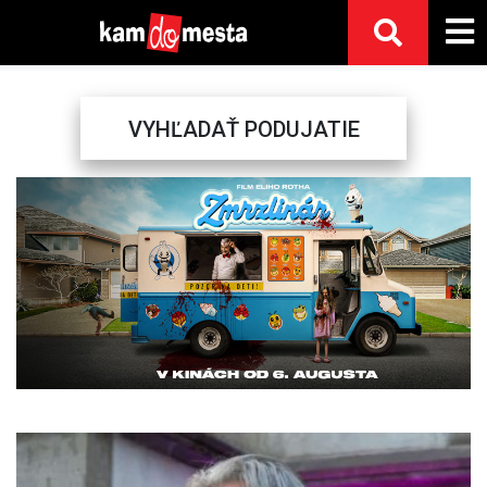
VYHĽADAŤ PODUJATIE
Previous
Next