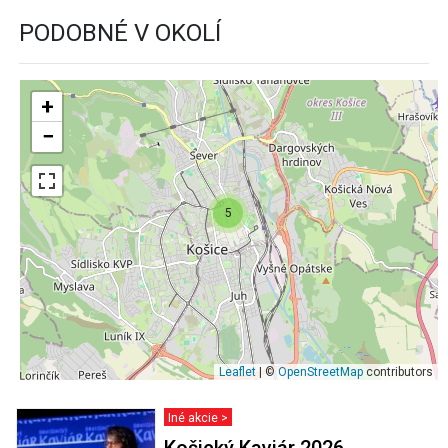
PODOBNÉ V OKOLÍ
+
−
5
Leaflet
| ©
OpenStreetMap
contributors
Iné akcie >