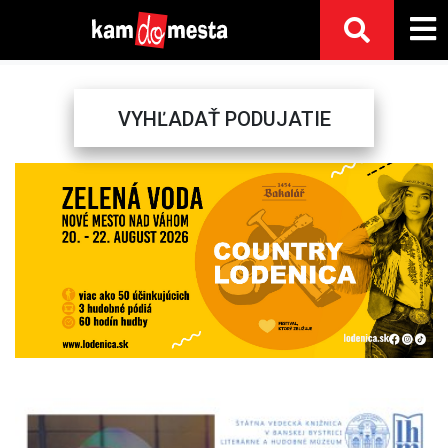
VYHĽADAŤ PODUJATIE
Previous
Next