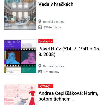
Veda v hračkách
Banská Bystrica
136 termínov
Výstavy >
Pavel Hrúz (*14. 7. 1941 + 15.
8. 2008)
Banská Bystrica
27 termínov
Výstavy >
Andrea Čepiššáková: Horím,
potom tíchnem…