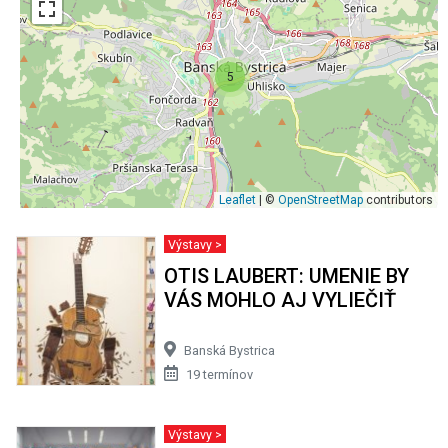
5
Leaflet
| ©
OpenStreetMap
contributors
Výstavy >
OTIS LAUBERT: UMENIE BY
VÁS MOHLO AJ VYLIEČIŤ
Banská Bystrica
19 termínov
Výstavy >