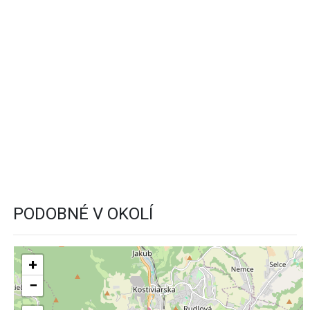
PODOBNÉ V OKOLÍ
+
−