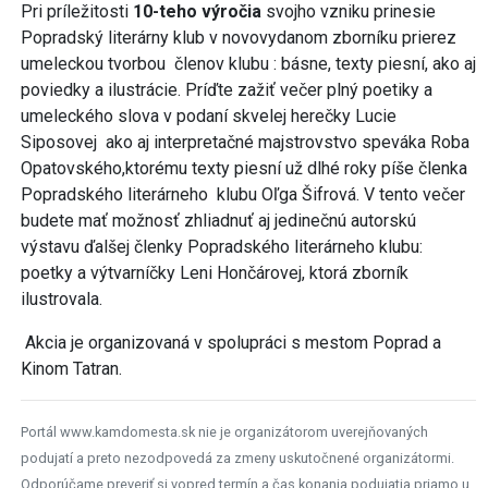
Pri príležitosti
10-teho výročia
svojho vzniku prinesie
Popradský literárny klub v novovydanom zborníku prierez
umeleckou tvorbou členov klubu : básne, texty piesní, ako aj
poviedky a ilustrácie. Príďte zažiť večer plný poetiky a
umeleckého slova v podaní skvelej herečky Lucie
Siposovej ako aj interpretačné majstrovstvo speváka Roba
Opatovského,ktorému texty piesní už dlhé roky píše členka
Popradského literárneho klubu Oľga Šifrová. V tento večer
budete mať možnosť zhliadnuť aj jedinečnú autorskú
výstavu ďalšej členky Popradského literárneho klubu:
poetky a výtvarníčky Leni Hončárovej, ktorá zborník
ilustrovala.
Akcia je organizovaná v spolupráci s mestom Poprad a
Kinom Tatran.
Portál www.kamdomesta.sk nie je organizátorom uverejňovaných
podujatí a preto nezodpovedá za zmeny uskutočnené organizátormi.
Odporúčame preveriť si vopred termín a čas konania podujatia priamo u