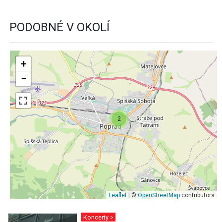
PODOBNÉ V OKOLÍ
+
−
2
Leaflet
| ©
OpenStreetMap
contributors
Koncerty >