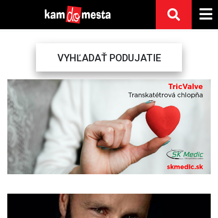
VYHĽADAŤ PODUJATIE
Previous
Next