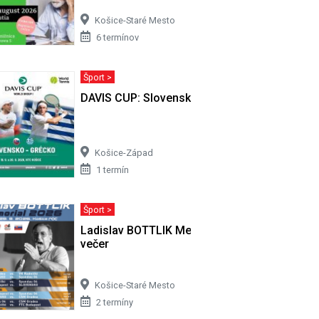
Košice-Staré Mesto
6 termínov
Šport >
ko
DAVIS CUP: Slovensko - Grécko
Košice-Západ
1 termín
Šport >
2. deň
Ladislav BOTTLIK Memorial - 1. deň
večer
Košice-Staré Mesto
2 termíny