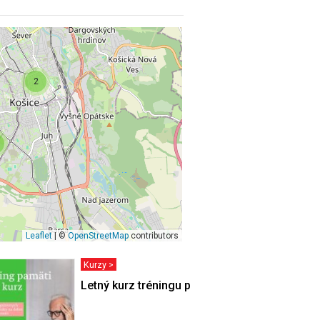
2
Leaflet
| ©
OpenStreetMap
contributors
Kurzy >
Letný kurz tréningu pamäti