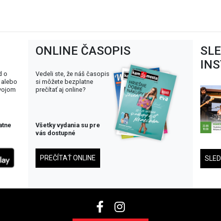
ONLINE ČASOPIS
SL
IN
d o
Vedeli ste, že náš časopis
 alebo
si môžete bezplatne
svojom
prečítať aj online?
atne
Všetky vydania su pre
vás dostupné
PREČÍTAŤ ONLINE
SLE