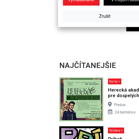
NAJČÍTANEJŠIE
Kurzy >
Herecká aka
pre dospelýc
Prešov
24 termínov
Výstavy >
Príbeh