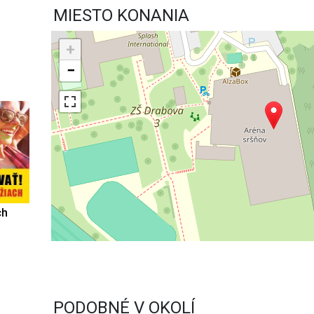
MIESTO KONANIA
+
−
ch
PODOBNÉ V OKOLÍ