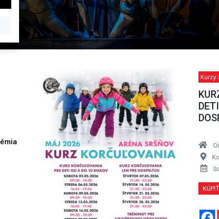
Kurzy
KUR
DETI
DOS
démia
O
h
Ko
S
KÚPI