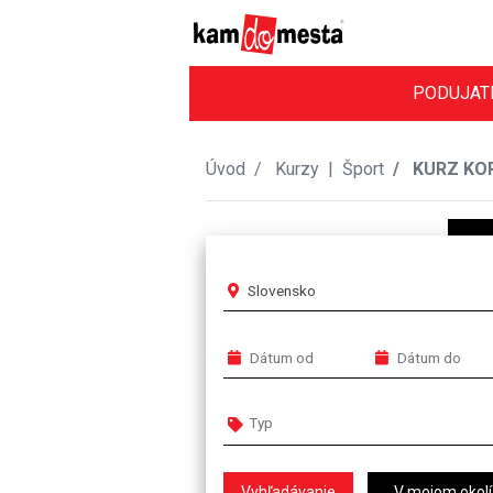
PODUJAT
Úvod
Kurzy
|
Šport
KURZ KOR
Slovensko
V mojom okolí