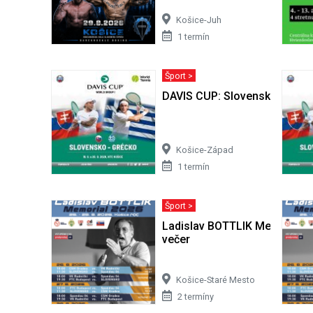
Košice-Juh
1 termín
Šport >
DAVIS CUP: Slovensko - Gréc
Košice-Západ
1 termín
Šport >
Ladislav BOTTLIK Memorial - 
večer
Košice-Staré Mesto
2 termíny