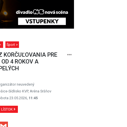
 >
Šport >
Z KORČUĽOVANIA PRE
 OD 4 ROKOV A
PELÝCH
rganizátor neuvedený
šice-Sídlisko KVP, Aréna Sršňov
obota 23.05.2026,
11:45
Ť LÍSTOK
Facebook
Gmail