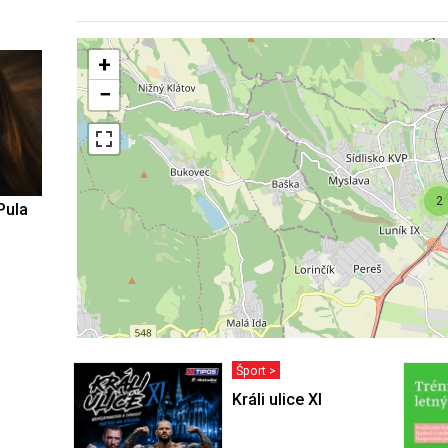
+
−
2
Pula
Šport >
Králi ulice XI