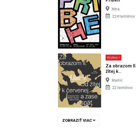
Nitra
224 termínov
Výstavy >
Za obrazom II
žltej k…
Martin
22 termínov
ZOBRAZIŤ VIAC