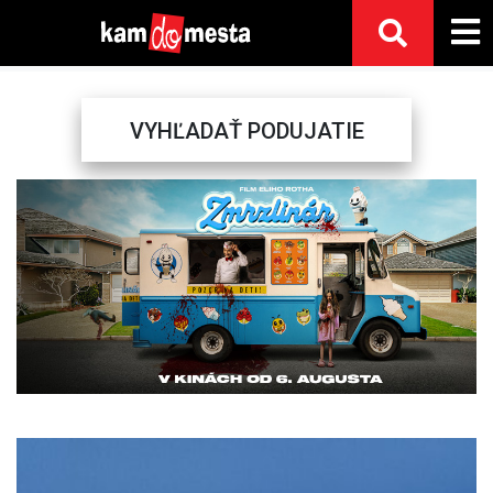
VYHĽADAŤ PODUJATIE
Previous
Next