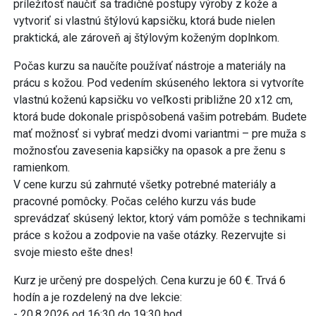
príležitosť naučiť sa tradičné postupy výroby z kože a
vytvoriť si vlastnú štýlovú kapsičku, ktorá bude nielen
praktická, ale zároveň aj štýlovým koženým doplnkom.
Počas kurzu sa naučíte používať nástroje a materiály na
prácu s kožou. Pod vedením skúseného lektora si vytvoríte
vlastnú koženú kapsičku vo veľkosti približne 20 x12 cm,
ktorá bude dokonale prispôsobená vašim potrebám. Budete
mať možnosť si vybrať medzi dvomi variantmi – pre muža s
možnosťou zavesenia kapsičky na opasok a pre ženu s
ramienkom.
V cene kurzu sú zahrnuté všetky potrebné materiály a
pracovné pomôcky. Počas celého kurzu vás bude
sprevádzať skúsený lektor, ktorý vám pomôže s technikami
práce s kožou a zodpovie na vaše otázky. Rezervujte si
svoje miesto ešte dnes!
Kurz je určený pre dospelých. Cena kurzu je 60 €. Trvá 6
hodín a je rozdelený na dve lekcie:
- 20.8.2026 od 16:30 do 19:30 hod.