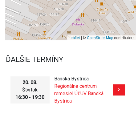
Leaflet
| ©
OpenStreetMap
contributors
ĎALŠIE TERMÍNY
Banská Bystrica
20. 08.
Regionálne centrum
Štvrtok
remesiel ÚĽUV Banská
16:30 - 19:30
Bystrica