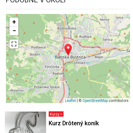
PODOBNÉ V OKOLÍ
+
−
Leaflet
| ©
OpenStreetMap
contributors
Kurzy >
Kurz Drôtený koník