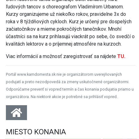
ľudových tancov s choreografom Vladimírom Urbanom.
Kurzy organizujeme už niekoľko rokov, pravidelne 3x do
roka v 8 týždňových cykloch. Kurz je určený pre dospelých
začiatočníkov a mierne pokročilých tanečníkov. Mnohí
účastníci sa na kurz prihlasujú viackrát po sebe, čo svedčí o
kvalitách lektorov a o príjemnej atmosfére na kurzoch.
Viac informácií a možnosť zaregistrovať sa nájdete
TU.
Portál www.kamdomesta.sk nie je organizátorom uverejňovaných
podujatí a preto nezodpovedá za zmeny uskutočnené organizátormi.
Odporúčame preveriť si vopred termín a čas konania podujatia priamo u
organizátora. Na niektoré akcie je potrebné sa prihlásiť vopred.
MIESTO KONANIA