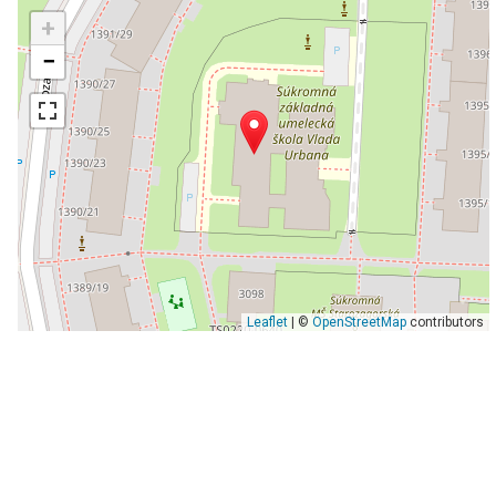
+
−
Leaflet
| ©
OpenStreetMap
contributors