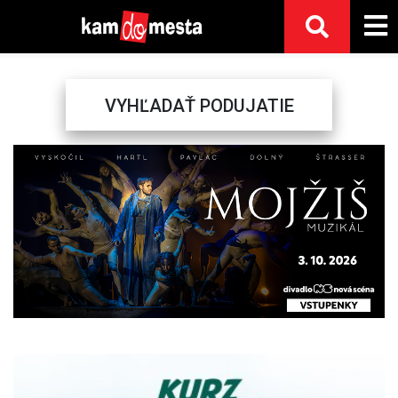
VYHĽADAŤ PODUJATIE
Previous
Next