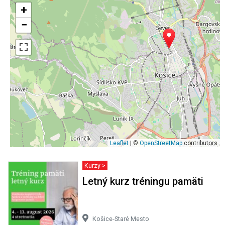
+
−
Leaflet
| ©
OpenStreetMap
contributors
Kurzy >
Letný kurz tréningu pamäti
Košice-Staré Mesto