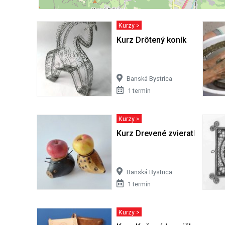
Kurzy >
Kurz Drôtený koník
Banská Bystrica
1 termín
Kurzy >
Kurz Drevené zvieratko
Banská Bystrica
1 termín
Kurzy >