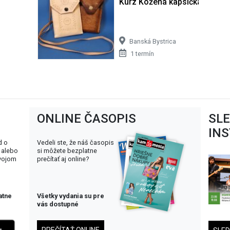
Kurz Kožená kapsička
Banská Bystrica
1 termín
ONLINE ČASOPIS
SL
IN
d o
Vedeli ste, že náš časopis
 alebo
si môžete bezplatne
svojom
prečítať aj online?
atne
Všetky vydania su pre
vás dostupné
PREČÍTAŤ ONLINE