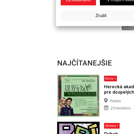
NAJČÍTANEJŠIE
Kurzy >
Herecká aka
pre dospelýc
Prešov
25 termínov
Výstavy >
Príbeh