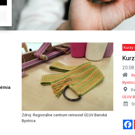
Kurzy 
Kurz
20.08
R
Bystric
démia
Ba
h
ÚĽUV B
Št
Zdroj: Regionálne centrum remesiel ÚĽUV Banská
Bystrica