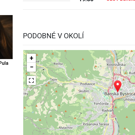
PODOBNÉ V OKOLÍ
+
Pula
−