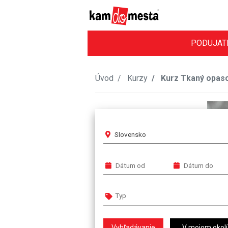
PODUJAT
Úvod
Kurzy
Kurz Tkaný opas
Slovensko
V mojom okolí