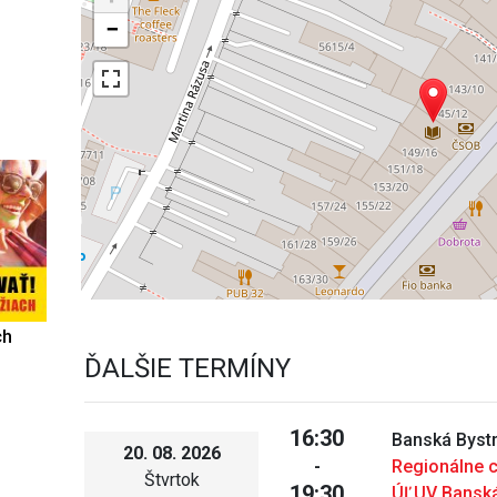
−
ch
ĎALŠIE TERMÍNY
16:30
Banská Bystr
20. 08. 2026
-
Regionálne 
Štvrtok
19:30
ÚĽUV Banská