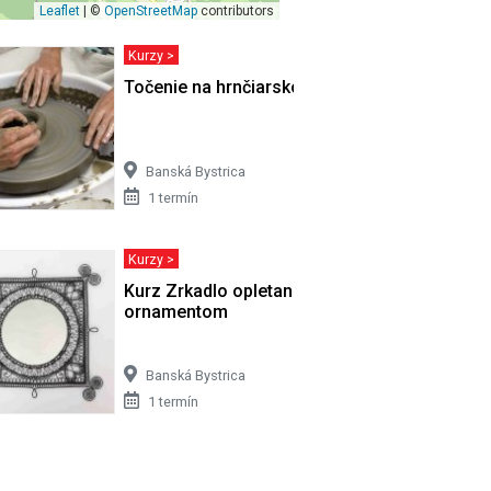
Leaflet
| ©
OpenStreetMap
contributors
Kurzy >
Točenie na hrnčiarskom kruhu
Banská Bystrica
1 termín
Kurzy >
Kurz Zrkadlo opletané drôteným
ornamentom
Banská Bystrica
1 termín