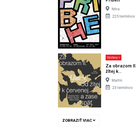
Nitra
225 termínov
Výstavy >
Za obrazom II
žltej k…
Martin
23 termínov
ZOBRAZIŤ VIAC