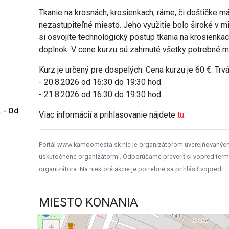
Tkanie na krosnách, krosienkach, ráme, či doštičke má 
nezastupiteľné miesto. Jeho využitie bolo široké v mi
si osvojíte technologický postup tkania na krosienkach
doplnok. V cene kurzu sú zahrnuté všetky potrebné m
Kurz je určený pre dospelých. Cena kurzu je 60 €. Trvá
- 20.8.2026 od 16:30 do 19:30 hod.
- 21.8.2026 od 16:30 do 19:30 hod.
. - Od
Viac informácií a prihlasovanie nájdete
tu.
Portál www.kamdomesta.sk nie je organizátorom uverejňovanýc
uskutočnené organizátormi. Odporúčame preveriť si vopred term
organizátora. Na niektoré akcie je potrebné sa prihlásiť vopred.
MIESTO KONANIA
+