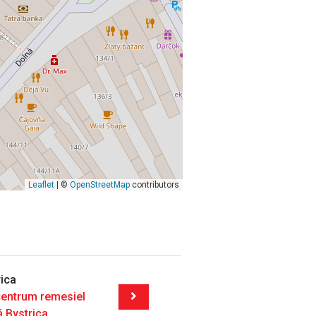
Leaflet
| ©
OpenStreetMap
contributors
ica
centrum remesiel
 Bystrica