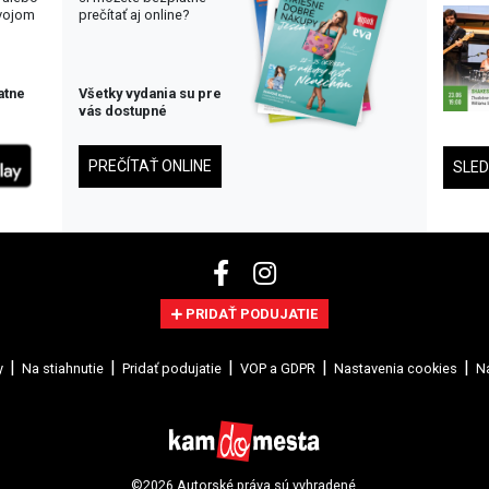
svojom
prečítať aj online?
atne
Všetky vydania su pre
vás dostupné
PREČÍTAŤ ONLINE
SLE
PRIDAŤ PODUJATIE
y
Na stiahnutie
Pridať podujatie
VOP a GDPR
Nastavenia cookies
Na
©2026 Autorské práva sú vyhradené.