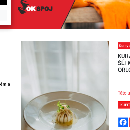
Kurzy 
KUR
ŠÉF
ORL
démia
h
Táto u
KÚPI