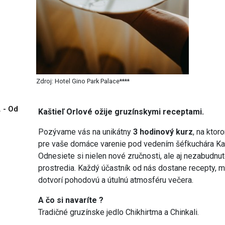
Zdroj: Hotel Gino Park Palace****
. - Od
Kaštieľ Orlové ožije gruzínskymi receptami.
Pozývame vás na unikátny
3 hodinový kurz
, na ktor
pre vaše domáce varenie pod vedením šéfkuchára Kaš
Odnesiete si nielen nové zručnosti, ale aj nezabudnu
prostredia. Každý účastník od nás dostane recepty, m
dotvorí pohodovú a útulnú atmosféru večera.
A čo si navaríte ?
Tradičné gruzínske jedlo Chikhirtma a Chinkali.