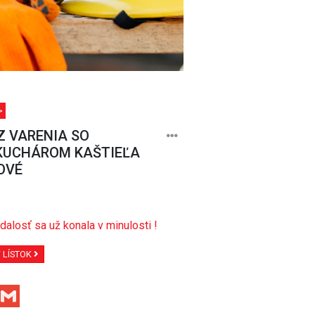
>
Z VARENIA SO
KUCHÁROM KAŠTIEĽA
OVÉ
dalosť sa už konala v minulosti !
Ť LÍSTOK
Facebook
Gmail