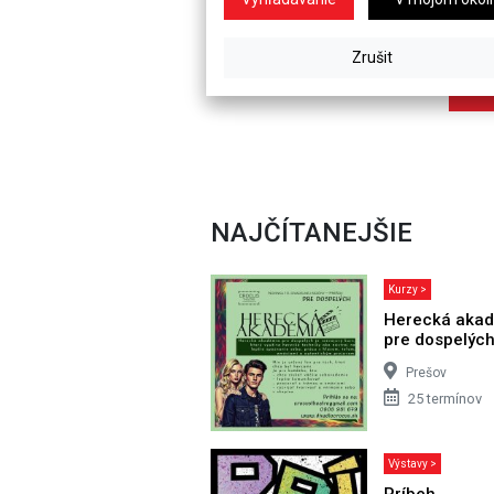
NAJČÍTANEJŠIE
Kurzy >
Herecká aka
pre dospelýc
Prešov
25 termínov
Výstavy >
Príbeh