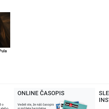
Pula
ONLINE ČASOPIS
SL
IN
d o
Vedeli ste, že náš časopis
 alebo
si môžete bezplatne