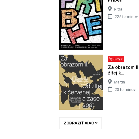
Nitra
225 termínov
Výstavy >
Za obrazom II
žltej k…
Martin
23 termínov
ZOBRAZIŤ VIAC