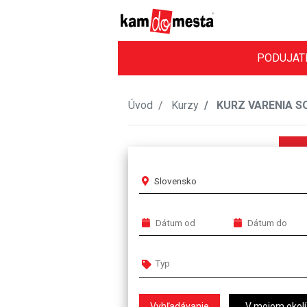
PODUJAT
Úvod
Kurzy
KURZ VARENIA S
Slovensko
V mojom okolí