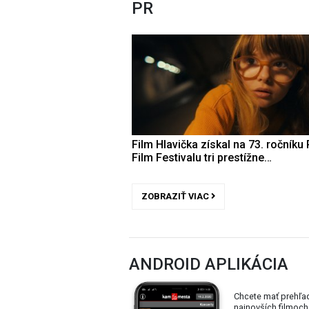
PR
Film Hlavička získal na 73. ročníku 
Film Festivalu tri prestížne…
ZOBRAZIŤ VIAC
ANDROID APLIKÁCIA
Chcete mať prehľa
najnovších filmoch