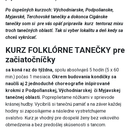
Po úspešných kurzoch:
Východniarske, Podpolianske,
Myjavské, Terchovské tanečky a dokonca
Cigánske
tanečky
som si pre vás opäť
pripravila kurz tentoraz mixu
troch tanečných oblastí.
Tak si vyber lokalitu a deň kedy sa
chceš vykrúcať.
KURZ FOLKLÓRNE TANEČKY pre
začiatočníčky
sa koná raz do týždna,
spolu absolvuješ 5 hodín (5 x 60
min.) počas 1 mesiaca.
Okrem budovania kondičky sa
naučíš aj 2 jednoduché choreografie inšpirované
krokmi z Podpoľianskej, Východniarskej či Myjavskej
tanečnej oblasti.
Popreplietame nôžkami v sprievode
krásnej hudby. Vycibríš si tanečnú pamäť a na záver každej
hodiny si zaposilujeme a následne vystretchujeme
svalstvo. Kurz je vhodný pre dospelé ženy bez vekového
obmedzenia a bez predošlej skúsenosti s tancom.