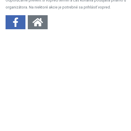
Odporúčame preveriť si vopred termín a čas konania podujatia priamo u
organizátora. Na niektoré akcie je potrebné sa prihlásiť vopred.