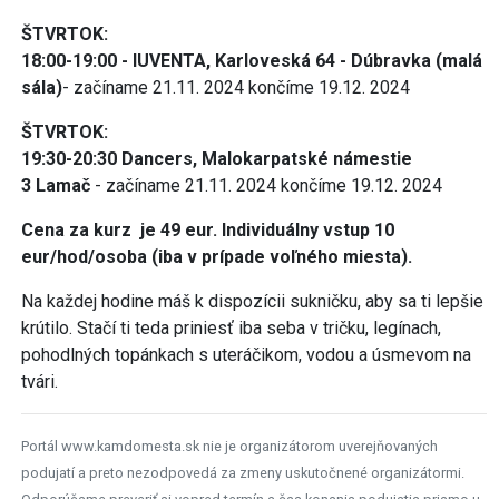
ŠTVRTOK:
18:00-19:00 - IUVENTA, Karloveská 64 - Dúbravka (malá
sála)
- začíname 21.11. 2024 končíme 19.12. 2024
ŠTVRTOK:
19:30-20:30 Dancers, Malokarpatské námestie
3 Lamač
- začíname 21.11. 2024 končíme 19.12. 2024
Cena za kurz je 49 eur. Individuálny vstup 10
eur/hod/osoba (iba v prípade voľného miesta).
Na každej hodine máš k dispozícii sukničku, aby sa ti lepšie
krútilo. Stačí ti teda priniesť iba seba v tričku, legínach,
pohodlných topánkach s uteráčikom, vodou a úsmevom na
tvári.
Portál www.kamdomesta.sk nie je organizátorom uverejňovaných
podujatí a preto nezodpovedá za zmeny uskutočnené organizátormi.