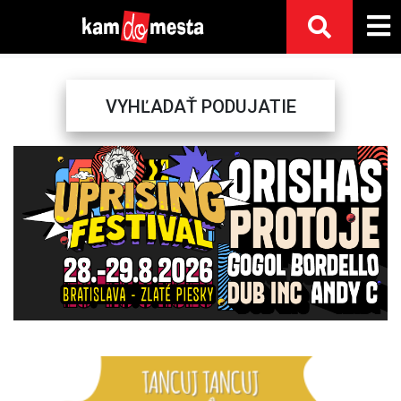
VYHĽADAŤ PODUJATIE
Previous
Next