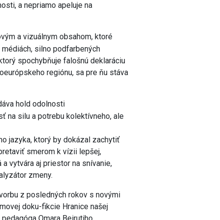
osti, a nepriamo apeluje na
tovým a vizuálnym obsahom, ktoré
a médiách, silno podfarbených
ktorý spochybňuje falošnú deklaráciu
edoeurópskeho regiónu, sa pre ňu stáva
áva hold odolnosti
 na silu a potrebu kolektívneho, ale
o jazyka, ktorý by dokázal zachytiť
retaviť smerom k vízii lepšej,
 vytvára aj priestor na snívanie,
talyzátor zmeny.
tvorbu z posledných rokov s novými
lmovej doku-fikcie Hranice našej
vá pedagóga Omara Beirutiho,