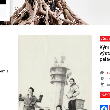
Výstav
Kým 
výst
palá
démia
Ga
h
Br
Ut
KÚPI