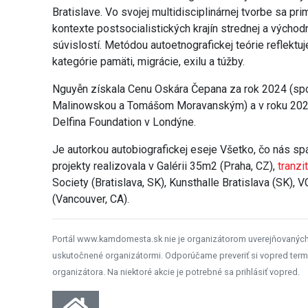
Bratislave. Vo svojej multidisciplinárnej tvorbe sa p
kontexte postsocialistických krajín strednej a východn
súvislostí. Metódou autoetnografickej teórie reflektuje
kategórie pamäti, migrácie, exilu a túžby.
Nguyễn získala Cenu Oskára Čepana za rok 2024 (spo
Malinowskou a Tomášom Moravanským) a v roku 2024
Delfina Foundation v Londýne.
Je autorkou autobiografickej eseje Všetko, čo nás sp
projekty realizovala v Galérii 35m2 (Praha, CZ),
tranzi
Society (Bratislava, SK), Kunsthalle Bratislava (SK), 
(Vancouver, CA).
Portál www.kamdomesta.sk nie je organizátorom uverejňovanýc
uskutočnené organizátormi. Odporúčame preveriť si vopred term
organizátora. Na niektoré akcie je potrebné sa prihlásiť vopred.