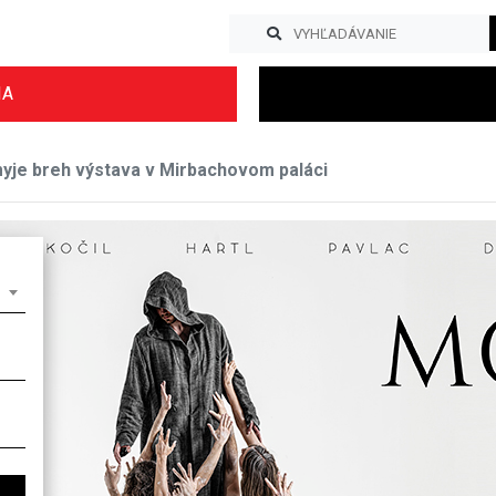
IA
je breh výstava v Mirbachovom paláci
Previous