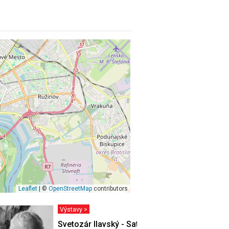
Leaflet
| ©
OpenStreetMap
contributors
Výstavy >
ivota…
Svetozár Ilavský - Satori v Cíferi II