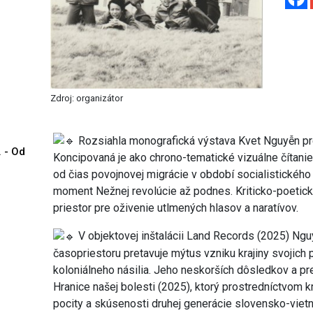
Zdroj: organizátor
Rozsiahla monografická výstava Kvet Nguyễn prez
. - Od
Koncipovaná je ako chrono-tematické vizuálne čítanie
od čias povojnovej migrácie v období socialistickéh
moment Nežnej revolúcie až podnes. Kriticko-poetick
priestor pre oživenie utlmených hlasov a naratívov.
V objektovej inštalácii Land Records (2025) Ng
časopriestoru pretavuje mýtus vzniku krajiny svojich 
koloniálneho násilia. Jeho neskorších dôsledkov a pr
Hranice našej bolesti (2025), ktorý prostredníctvom kr
pocity a skúsenosti druhej generácie slovensko-vie