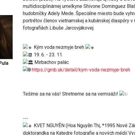
multidisciplinárnej umelkyne Shivone Dominguez Blašč
hudobníčky Adely Mede. Špeciálne miesto bude vyhra
portrétov členov vietnamskej a kubánskej diaspóry v 
fotografiách Libuše Jarcovjákovej.
Kým voda nezmyje breh
19. 6. - 23. 11.
Mirbachov palác
Pula
https://gmb.sk/detail/kym-voda-nezmyje-breh
Tešíme sa na vás! Stretneme sa na vernisáži!
---
KVET NGUYỄN (Hoa Nguyễn Thị, *1995 Nové Zámk
doktorandka na Katedre fotografie a nových médií Vy