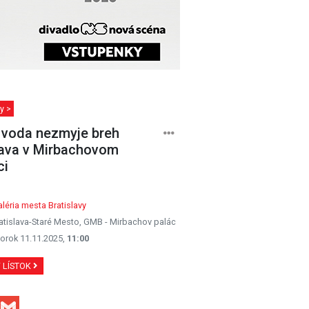
y >
voda nezmyje breh
ava v Mirbachovom
ci
léria mesta Bratislavy
atislava-Staré Mesto, GMB - Mirbachov palác
orok 11.11.2025,
11:00
Ť LÍSTOK
Facebook
Gmail