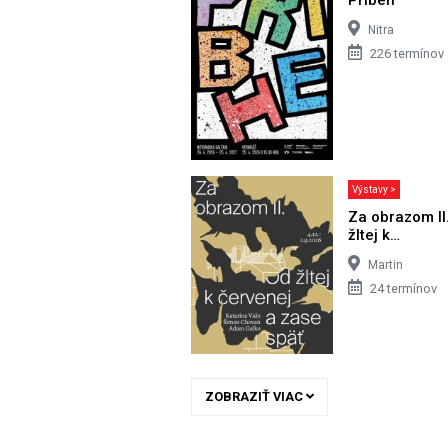
Nitra
226 termínov
Výstavy >
Za obrazom II
žltej k…
Martin
24 termínov
ZOBRAZIŤ VIAC