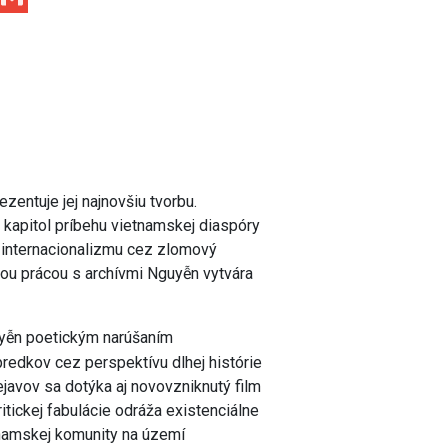
entuje jej najnovšiu tvorbu.
 kapitol príbehu vietnamskej diaspóry
o internacionalizmu cez zlomový
ou prácou s archívmi Nguyễn vytvára
uyễn poetickým narúšaním
predkov cez perspektívu dlhej histórie
ejavov sa dotýka aj novovzniknutý film
itickej fabulácie odráža existenciálne
tnamskej komunity na území