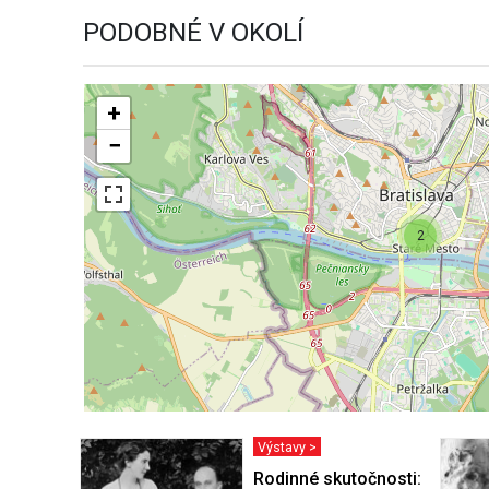
PODOBNÉ V OKOLÍ
+
−
2
Výstavy >
Rodinné skutočnosti: Obraz ž