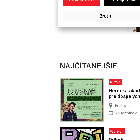
NAJČÍTANEJŠIE
Kurzy >
Herecká aka
pre dospelýc
Prešov
26 termínov
Výstavy >
Príbeh