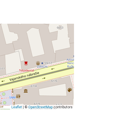
Leaflet
| ©
OpenStreetMap
contributors