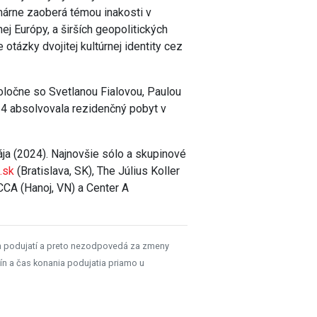
rimárne zaoberá témou inakosti v
ej Európy, a širších geopolitických
 otázky dvojitej kultúrnej identity cez
ločne so Svetlanou Fialovou, Paulou
 absolvovala rezidenčný pobyt v
ája (2024). Najnovšie sólo a skupinové
t.sk
(Bratislava, SK), The Július Koller
VCCA (Hanoj, VN) a Center A
h podujatí a preto nezodpovedá za zmeny
ín a čas konania podujatia priamo u