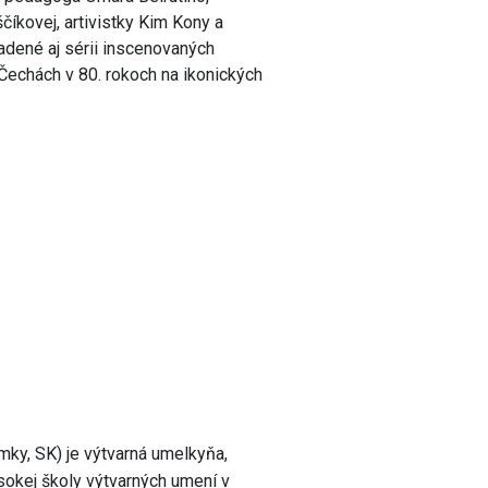
íkovej, artivistky Kim Kony a
dené aj sérii inscenovaných
Čechách v 80. rokoch na ikonických
y, SK) je výtvarná umelkyňa,
sokej školy výtvarných umení v