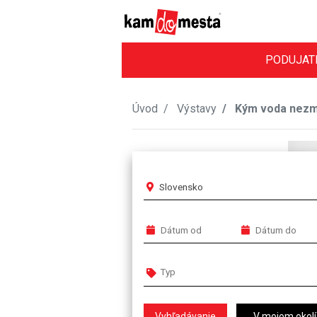
PODUJAT
Úvod
Výstavy
Kým voda nezmy
Slovensko
V mojom okolí