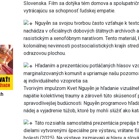
Slovenska. Film sa dotýka tém domova a spolupatričn
vytrácajúcu sa schopnosť ľudskej empatie.
Nguyễn sa svojou tvorbou často vzťahuje k tex
nachádza v oficiálnych dobových štátnych archívoch 
rasistickým a xenofóbnym naratívom. Tento materiál, 
koloniálnej nevinnosti postsocialistických krajín str
odrazovou plochou.
Hľadaním a prezentáciou potláčaných hlasov vzd
marginalizovaných komunít a upriamuje našu pozornosť
aj individuálneho vzopretia sa.
Tvorivým impulzom Kvet Nguyễn je hľadanie vizuálneh
ch
napätie kolektívnej traumy a zároveň túto skúsenosť p
spravodlivejšej budúcnosti. Nguyễn programovo hľadá a
nádej a vyjadrenie túžob, ktoré by mohli slúžiť ako ka
Táto rozsiahla samostatná prezentácia prepája 
dielami vytvorenými špeciálne pre výstavu, vrátane fi
bolesti (2025). Na výstave zaznievajú aj hlasy a slo