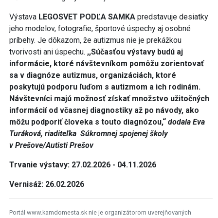
Výstava
LEGOSVET PODĽA SAMKA
predstavuje desiatky
jeho modelov, fotografie, športové úspechy aj osobné
príbehy. Je dôkazom, že autizmus nie je prekážkou
tvorivosti ani úspechu.
,,Súčasťou výstavy budú aj
informácie, ktoré návštevníkom pomôžu zorientovať
sa v diagnóze autizmus, organizáciách, ktoré
poskytujú podporu ľuďom s autizmom a ich rodinám.
Návštevníci majú možnosť získať množstvo užitočných
informácií od včasnej diagnostiky až po návody, ako
môžu podporiť človeka s touto diagnózou,“
dodala Eva
Turáková, riaditeľka Súkromnej spojenej školy
v Prešove/Autisti Prešov
Trvanie výstavy: 27.02.2026 - 04.11.2026
Vernisáž: 26.02.2026
Portál www.kamdomesta.sk nie je organizátorom uverejňovaných