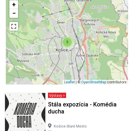
+
−
5
Leaflet
| ©
OpenStreetMap
contributors
Výstavy >
Stála expozícia - Komédia
ducha
Košice-Staré Mesto