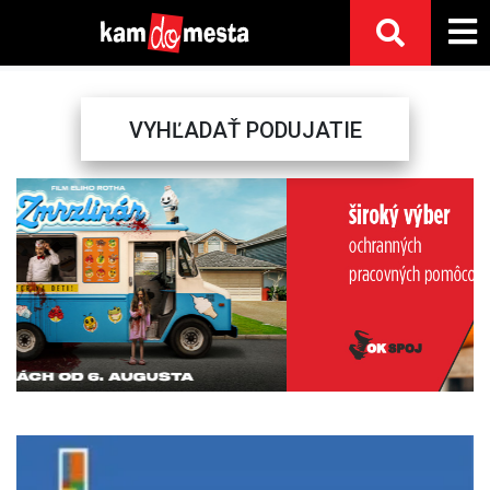
VYHĽADAŤ PODUJATIE
Previous
Next