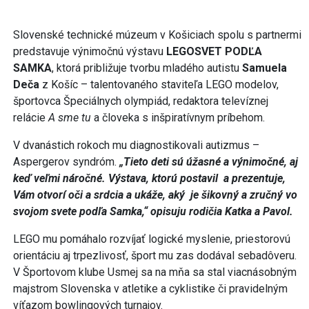
Slovenské technické múzeum v Košiciach spolu s partnermi
predstavuje výnimočnú výstavu
LEGOSVET PODĽA
SAMKA
, ktorá približuje tvorbu mladého autistu
Samuela
Deča
z Košíc – talentovaného staviteľa LEGO modelov,
športovca Špeciálnych olympiád, redaktora televíznej
relácie
A sme tu
a človeka s inšpiratívnym príbehom.
V dvanástich rokoch mu diagnostikovali autizmus –
Aspergerov syndróm.
„Tieto deti sú úžasné a výnimočné, aj
keď veľmi náročné. Výstava, ktorú postavil a prezentuje,
Vám otvorí oči a srdcia a ukáže, aký je šikovný a zručný vo
svojom svete podľa Samka,“ opisuju rodičia Katka a Pavol.
LEGO mu pomáhalo rozvíjať logické myslenie, priestorovú
orientáciu aj trpezlivosť, šport mu zas dodával sebadôveru.
V Športovom klube Usmej sa na mňa sa stal viacnásobným
majstrom Slovenska v atletike a cyklistike či pravidelným
víťazom bowlingových turnajov.