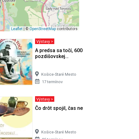
Leaflet
| ©
OpenStreetMap
contributors
Výstavy >
ucha
A predsa sa točí, 600 rokov
pozdišovskej…
Košice-Staré Mesto
17 termínov
Výstavy >
Čo drôt spojil, čas nerozdelí
Košice-Staré Mesto