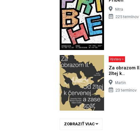
Nitra
225 termínov
Výstavy >
Za obrazom II
žltej k…
Martin
23 termínov
ZOBRAZIŤ VIAC