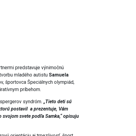
rtnermi predstavuje výnimočnú
e tvorbu mladého autistu
Samuela
v, športovca Špeciálnych olympiád,
iratívnym príbehom.
 Aspergerov syndróm.
„Tieto deti sú
ktorú postavil a prezentuje, Vám
 vo svojom svete podľa Samka,“ opisuju
vú orientáciu aj trpezlivosť, šport