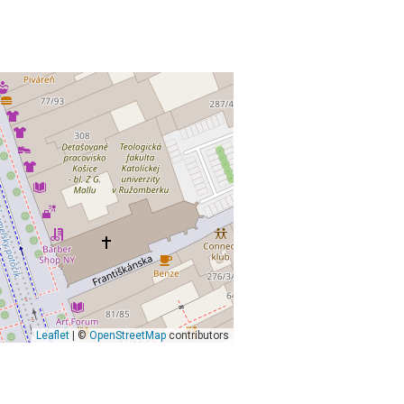
Leaflet
| ©
OpenStreetMap
contributors