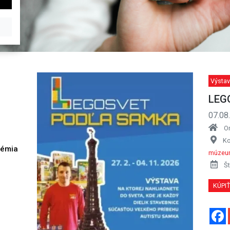
Výstav
LEG
07.08
O
Ko
démia
múzeu
h
Št
KÚPI