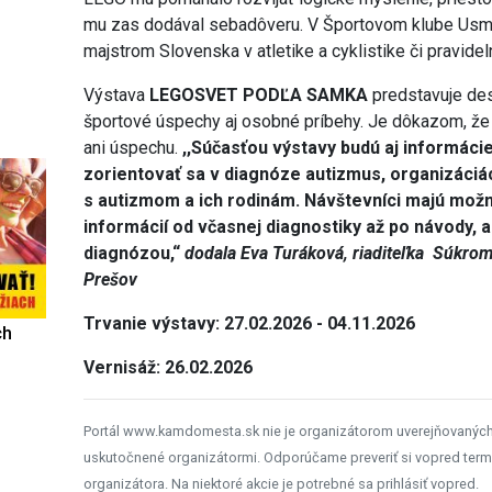
mu zas dodával sebadôveru. V Športovom klube Usm
majstrom Slovenska v atletike a cyklistike či pravid
Výstava
LEGOSVET PODĽA SAMKA
predstavuje des
športové úspechy aj osobné príbehy. Je dôkazom, že 
ani úspechu.
,,Súčasťou výstavy budú aj informác
zorientovať sa v diagnóze autizmus, organizáciá
s autizmom a ich rodinám. Návštevníci majú mož
informácií od včasnej diagnostiky až po návody, 
diagnózou,“
dodala Eva Turáková, riaditeľka Súkromn
Prešov
Trvanie výstavy: 27.02.2026 - 04.11.2026
ch
Vernisáž: 26.02.2026
Portál www.kamdomesta.sk nie je organizátorom uverejňovanýc
uskutočnené organizátormi. Odporúčame preveriť si vopred term
organizátora. Na niektoré akcie je potrebné sa prihlásiť vopred.