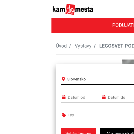
PODUJAT
Úvod
Výstavy
LEGOSVET PO
Slovensko
V mojom okolí