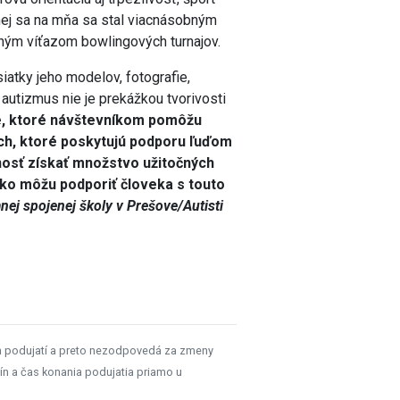
ej sa na mňa sa stal viacnásobným
elným víťazom bowlingových turnajov.
iatky jeho modelov, fotografie,
autizmus nie je prekážkou tvorivosti
ie, ktoré návštevníkom pomôžu
ch, ktoré poskytujú podporu ľuďom
nosť získať množstvo užitočných
ako môžu podporiť človeka s touto
ej spojenej školy v Prešove/Autisti
h podujatí a preto nezodpovedá za zmeny
ín a čas konania podujatia priamo u