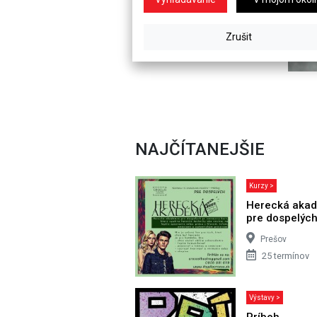
NAJČÍTANEJŠIE
Kurzy >
Herecká aka
pre dospelýc
Prešov
25 termínov
Výstavy >
Príbeh