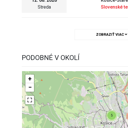
12. 08. 2026
Košice-Star
Streda
Slovenské t
ZOBRAZIŤ VIAC
PODOBNÉ V OKOLÍ
+
−
5