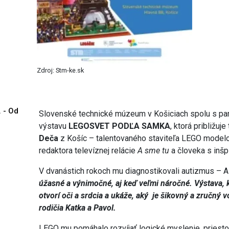
Zdroj: Stm-ke.sk
. - Od
Slovenské technické múzeum v Košiciach spolu s pa
výstavu
LEGOSVET PODĽA SAMKA
, ktorá približuj
Deča
z Košíc – talentovaného staviteľa LEGO modelo
redaktora televíznej relácie
A sme tu
a človeka s inšp
V dvanástich rokoch mu diagnostikovali autizmus –
úžasné a výnimočné, aj keď veľmi náročné. Výstava, 
otvorí oči a srdcia a ukáže, aký je šikovný a zručný
rodičia Katka a Pavol.
LEGO mu pomáhalo rozvíjať logické myslenie, priestoro