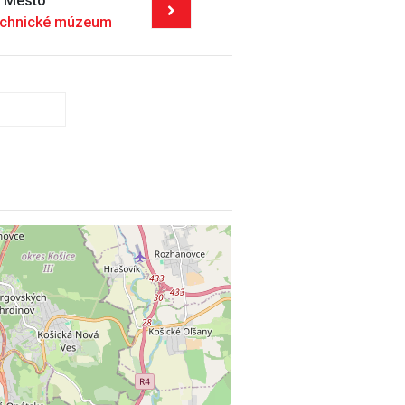
é Mesto
echnické múzeum