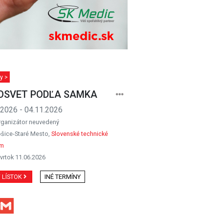
y >
OSVET PODĽA SAMKA
.2026 - 04.11.2026
rganizátor neuvedený
šice-Staré Mesto,
Slovenské technické
m
vrtok 11.06.2026
Ť LÍSTOK
INÉ TERMÍNY
Facebook
Gmail