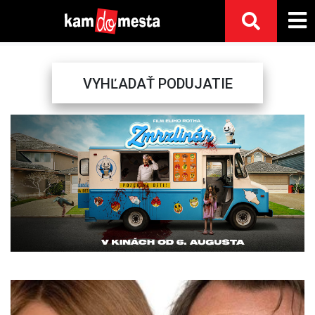
VYHĽADAŤ PODUJATIE
Previous
Next