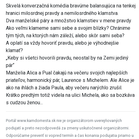
Skvelá konverzačná komédia bravúrne balansujúca na tenkej
hranici milosrdnej pravdy a nemilosrdného klamstva.
Dva manželské páry a množstvo klamstiev v mene pravdy
Ako veľmi klameme sami sebe a svojim blízky? Chránime
tým tých, na ktorých nám záleží, alebo skôr sami seba?
A oplatí sa vždy hovoriť pravdu, alebo je výhodnejšie
klamať?
„Keby si všetci hovorili pravdu, neostal by na Zemi jediný
pár“
Manželia Alica a Pual čakajú na večeru svojich najlepších
priateľov, harmonický pár, Laurence s Michelem. Ale Alice je
ako na ihlách a žiada Paula, aby večeru narýchlo zrušil.
Krátko predtým totiž videla na ulici Michela, ako sa bozkáva
s cudzou ženou...
Portál www.kamdomesta.sk nie je organizátorom uverejňovaných
podujatí a preto nezodpovedá za zmeny uskutočnené organizátormi.
Odporúčame preveriť si vopred termín a čas konania podujatia priamo u