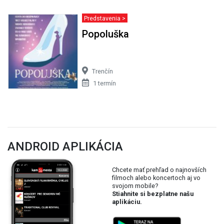
Predstavenia >
Popoluška
Trenčín
1 termín
ANDROID APLIKÁCIA
Chcete mať prehľad o najnovších
filmoch alebo koncertoch aj vo
svojom mobile?
Stiahnite si bezplatne našu
aplikáciu.