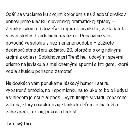
Opäť sa vraciame ku svojim koreňom a na žiadosť divákov
obnovujeme klasiku slovenskej dramatickej spisby –
Ženský zákon od Jozefa Gregora Tajovského, zakladateľa
slovenského divadelného realizmu. Prinášame vám
pôvodnú veselohru v nezmenenej podobe – zažijete
dedinskú atmosféru začiatku 20. storočia s originálnymi
krojmi z oblasti Soblahova pri Trenčíne, ľudovými spevmi
priamo na javisku a s malichernými spormi a intrigami, ktoré
vedia situáciu poriadne zamotať.
Na doskách vám ponúkame láskavý humor i satiru,
vyostrené emócie, no i spomienku na to, ako to bolo kedysi
a v niečom je stále aj dnes… Vychutnajte si vládu ženského
zákona, ktorý charakterizuje láska k deťom, silná túžba
zabezpečiť rodinu, pokora i hrdosť.
Tvorivý tím: