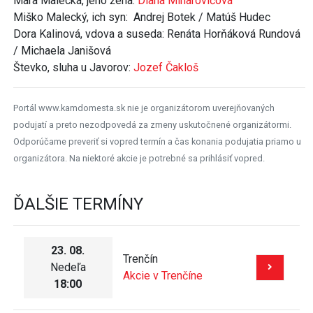
Mara Malecká, jeho žena:
Diana Minarovičová
Miško Malecký, ich syn: Andrej Botek / Matúš Hudec
Dora Kalinová, vdova a suseda: Renáta Horňáková Rundová
/ Michaela Janišová
Števko, sluha u Javorov:
Jozef Čakloš
Portál www.kamdomesta.sk nie je organizátorom uverejňovaných
podujatí a preto nezodpovedá za zmeny uskutočnené organizátormi.
Odporúčame preveriť si vopred termín a čas konania podujatia priamo u
organizátora. Na niektoré akcie je potrebné sa prihlásiť vopred.
ĎALŠIE TERMÍNY
23. 08.
Trenčín
Nedeľa
Akcie v Trenčíne
18:00