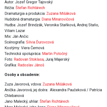
Autor: Jozef Gregor Tajovský
Réžia:
Štefan Richtárech
Dramaturgia a produkcia:
Zuzana Mišáková
Hudobná dramaturgia:
Diana Minarovičová
Hudba: Jozef Brindzák, Veronika Staňková, Andrej Staňo,
Viliam Lazar
Mix: Ján Ančic
Scénografia:
Silvia Ďurovcová
Kostýmy: Viera Černová
Technická spolupráca:
Martin Potočný
Foto:
Radovan Stoklasa
, Juraj Majerský
Grafika:
Radoslav Jánoš
Osoby a obsadenie:
Zuza Javorová, vdova:
Zuzana Mišáková
Anička Javorová, jej dcéra: Alexandra Paučeková / Patrícia
Chlebanová
Jano Malecký, uhliar:
Štefan Richtárech