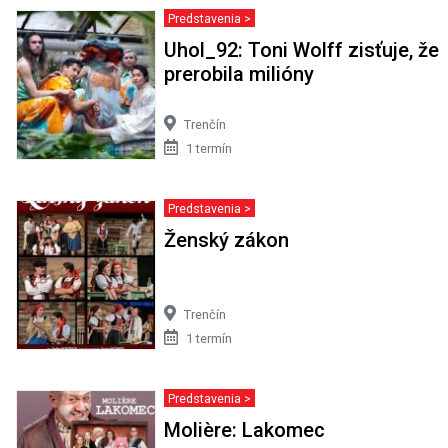
Predstavenia >
Uhol_92: Toni Wolff zisťuje, že
prerobila milióny
Trenčín
1 termín
Predstavenia >
Ženský zákon
Trenčín
1 termín
Predstavenia >
Molière: Lakomec