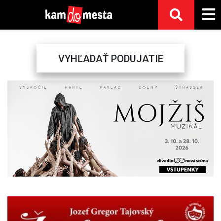
VYHĽADAŤ PODUJATIE
Previous
Next