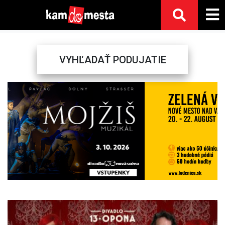
VYHĽADAŤ PODUJATIE
Previous
Next