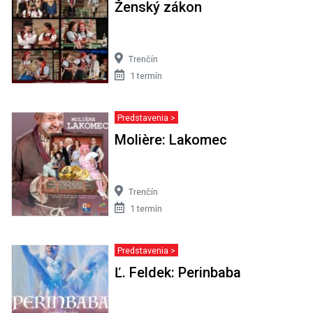
Ženský zákon
Trenčín
1 termín
Predstavenia >
Molière: Lakomec
Trenčín
1 termín
Predstavenia >
Ľ. Feldek: Perinbaba