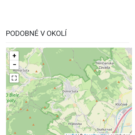
PODOBNÉ V OKOLÍ
+
−