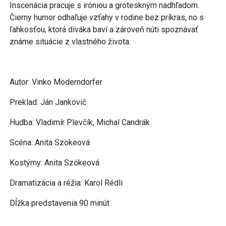
Inscenácia pracuje s iróniou a groteskným nadhľadom.
Čierny humor odhaľuje vzťahy v rodine bez príkras, no s
ľahkosťou, ktorá diváka baví a zároveň núti spoznávať
známe situácie z vlastného života.
Autor: Vinko Möderndorfer
Preklad: Ján Jankovič
Hudba: Vladimír Plevčík, Michal Candrák
Scéna: Anita Szökeová
Kostýmy: Anita Szökeová
Dramatizácia a réžia: Karol Rédli
Dĺžka predstavenia 90 minút