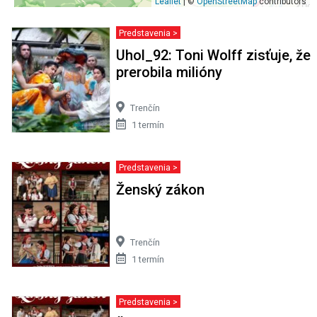
Leaflet
| ©
OpenStreetMap
contributors
Predstavenia >
Uhol_92: Toni Wolff zisťuje, že
prerobila milióny
Trenčín
1 termín
Predstavenia >
Ženský zákon
Trenčín
1 termín
Predstavenia >