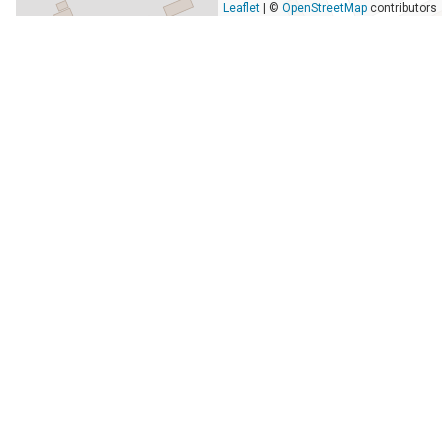
Leaflet
| ©
OpenStreetMap
contributors